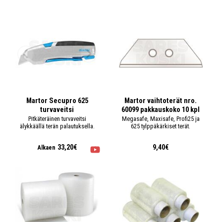
Martor Secupro 625
Martor vaihtoterät nro.
turvaveitsi
60099 pakkauskoko 10 kpl
Pitkäteräinen turvaveitsi
Megasafe, Maxisafe, Profi25 ja
älykkäällä terän palautuksella.
625 tylppäkärkiset terät.
33,20€
9,40€
Alkaen