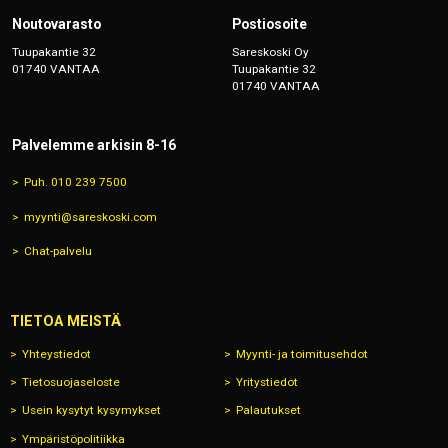
Noutovarasto
Postiosoite
Tuupakantie 32
Sareskoski Oy
01740 VANTAA
Tuupakantie 32
01740 VANTAA
Palvelemme arkisin 8-16
Puh. 010 239 7500
myynti@sareskoski.com
Chat-palvelu
TIETOA MEISTÄ
Yhteystiedot
Myynti- ja toimitusehdot
Tietosuojaseloste
Yritystiedot
Usein kysytyt kysymykset
Palautukset
Ympäristöpolitiikka