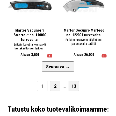
Martor Secunorm
Martor Secupro Martego
Smartcut no. 110000
no. 122001 turvaveitsi
turvaveitsi
Palkittu turvaveitsi älykkäästi
palautuvalla terällä.
Erittäin kevyt ja kompakti
kertakäyttöinen leikkuri.
3,50€
26,00€
Alkaen
Alkaen
Seuraava
→
1
2
13
...
Tutustu koko tuotevalikoimaamme: