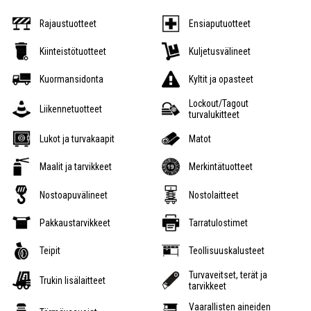
Rajaustuotteet
Ensiaputuotteet
Kiinteistötuotteet
Kuljetusvälineet
Kuormansidonta
Kyltit ja opasteet
Lockout/Tagout
Liikennetuotteet
turvalukitteet
Lukot ja turvakaapit
Matot
Maalit ja tarvikkeet
Merkintätuotteet
Nostoapuvälineet
Nostolaitteet
Pakkaustarvikkeet
Tarratulostimet
Teipit
Teollisuuskalusteet
Turvaveitset, terät ja
Trukin lisälaitteet
tarvikkeet
Vaarallisten aineiden