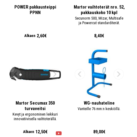
POWER pakkausteippi
Martor vaihtoterät nro. 52,
PPNN
pakkauskoko 10 kpl
Secunorm 500, Mizar, Multisafe
ja Powercut standarditerät.
2,60€
8,40€
Alkaen
Martor Secumax 350
WG-nauhateline
turvaveitsi
Vanteille 76 mm:n keskiöllä.
Kevyt ja ergonominen leikkuri
innovatiivisella vaihtoterällä.
12,50€
89,00€
Alkaen