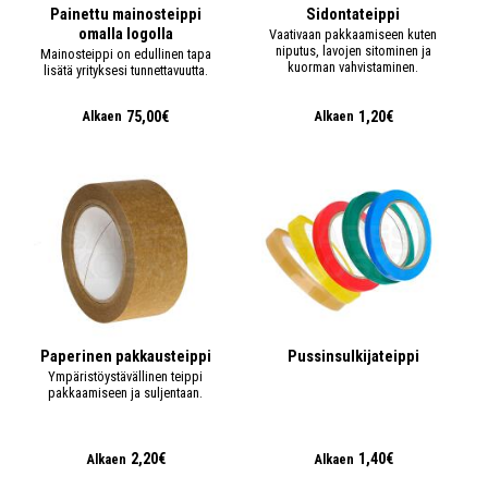
Painettu mainosteippi
Sidontateippi
omalla logolla
Vaativaan pakkaamiseen kuten
niputus, lavojen sitominen ja
Mainosteippi on edullinen tapa
kuorman vahvistaminen.
lisätä yrityksesi tunnettavuutta.
75,00€
1,20€
Alkaen
Alkaen
Paperinen pakkausteippi
Pussinsulkijateippi
Ympäristöystävällinen teippi
pakkaamiseen ja suljentaan.
2,20€
1,40€
Alkaen
Alkaen