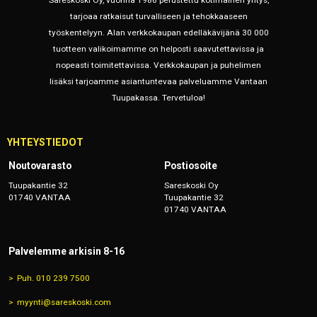
Sareskoski Oy, vuonna 1986 perustettu kotimainen yritys,
tarjoaa ratkaisut turvalliseen ja tehokkaaseen
työskentelyyn. Alan verkkokaupan edelläkävijänä 30 000
tuotteen valikoimamme on helposti saavutettavissa ja
nopeasti toimitettavissa. Verkkokaupan ja puhelimen
lisäksi tarjoamme asiantuntevaa palveluamme Vantaan
Tuupakassa. Tervetuloa!
YHTEYSTIEDOT
Noutovarasto
Postiosoite
Tuupakantie 32
Sareskoski Oy
01740 VANTAA
Tuupakantie 32
01740 VANTAA
Palvelemme arkisin 8-16
Puh. 010 239 7500
myynti@sareskoski.com