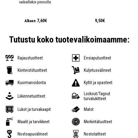
vaikeillekin pinnoille.
7,60€
9,50€
Alkaen
Tutustu koko tuotevalikoimaamme:
Rajaustuotteet
Ensiaputuotteet
Kiinteistötuotteet
Kuljetusvälineet
Kuormansidonta
Kyltit ja opasteet
Lockout/Tagout
Liikennetuotteet
turvalukitteet
Lukot ja turvakaapit
Matot
Maalit ja tarvikkeet
Merkintätuotteet
Nostoapuvälineet
Nostolaitteet