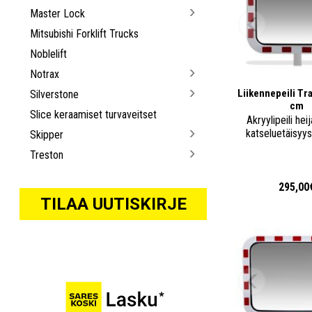
Master Lock
Mitsubishi Forklift Trucks
Noblelift
Notrax
Liikennepeili Tr
Silverstone
cm
Slice keraamiset turvaveitset
Akryylipeili heij
katseluetäisyy
Skipper
Treston
295,00
TILAA UUTISKIRJE