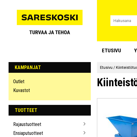
ETUSIVU
Y
KAMPANJAT
Etusivu
/
Kiinteistötu
Kiinteist
Outlet
Kuvastot
TUOTTEET
Rajaustuotteet
Ensiaputuotteet