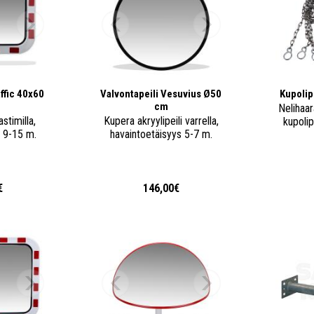
affic 40x60
Valvontapeili Vesuvius Ø50
Kupolip
cm
Nelihaar
astimilla,
Kupera akryylipeili varrella,
kupolip
s 9-15 m.
havaintoetäisyys 5-7 m.
€
146,00€