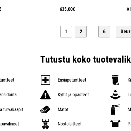
€
635,00€
A
1
2
6
Seur
...
Tutustu koko tuoteval
tuotteet
Ensiaputuotteet
K
nsidonta
Kyltit ja opasteet
L
a turvakaapit
Matot
M
puvälineet
Nostolaitteet
P