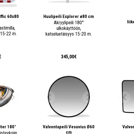
affic 60x80
Huulipeili Explorer ø80 cm
lii
Akryylipeili 180°
astimilla,
ulkokäyttöön,
 15-22 m.
katseluetäisyys 15-20 m.
€
345,00€
iter 180°
Valvontapeili Vesuvius Ø60
Valvo
cm
isteyksiin