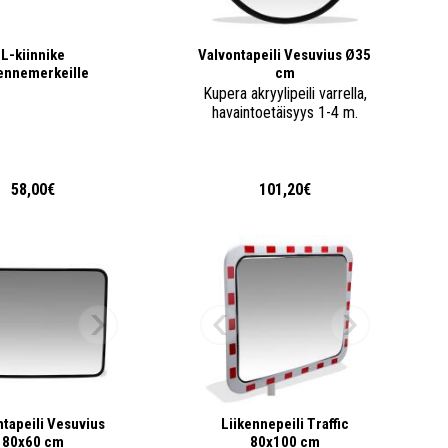
L-kiinnike
Valvontapeili Vesuvius Ø35
kennemerkeille
cm
Kupera akryylipeili varrella,
havaintoetäisyys 1-4 m.
58,00€
101,20€
ntapeili Vesuvius
Liikennepeili Traffic
80x60 cm
80x100 cm