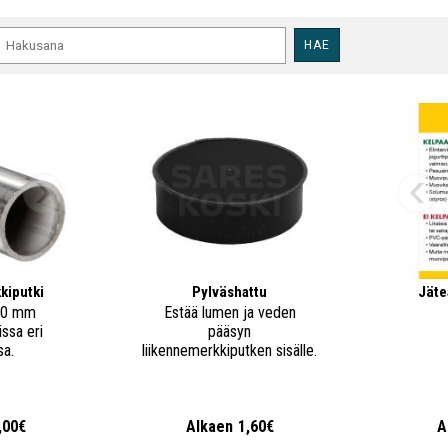
HAE
kiputki
Pylväshattu
Jäte
60 mm
Estää lumen ja veden
issa eri
pääsyn
sa.
liikennemerkkiputken sisälle.
,00€
Alkaen
1,60€
A