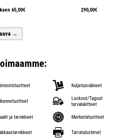
lkaen
65,00€
290,00€
aava
→
ikoimaamme:
iinteistötuotteet
Kuljetusvälineet
Lockout/Tagout
iikennetuotteet
turvalukitteet
aalit ja tarvikkeet
Merkintätuotteet
akkaustarvikkeet
Tarratulostimet