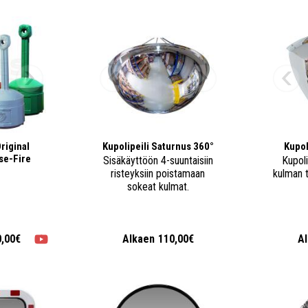
riginal
Kupolipeili Saturnus 360°
Kupol
se-Fire
Sisäkäyttöön 4-suuntaisiin
Kupoli
risteyksiin poistamaan
kulman 
sokeat kulmat.
0,00€
Alkaen
110,00€
A