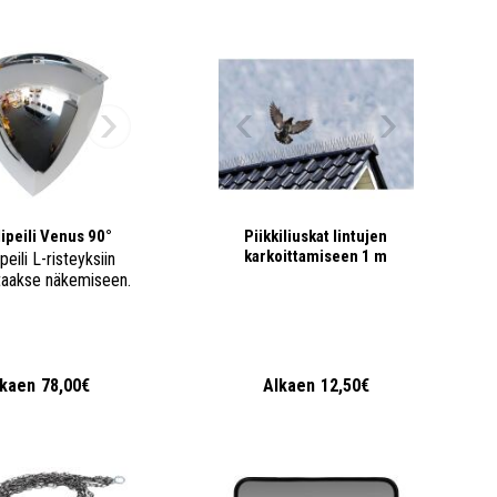
ipeili Venus 90°
Piikkiliuskat lintujen
karkoittamiseen 1 m
peili L-risteyksiin
taakse näkemiseen.
lkaen
78,00€
Alkaen
12,50€