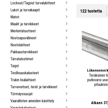
Lockout/Tagout turvalukitteet
Lukot ja turvakaapit
122 tuotetta
Matot
Maalit ja tarvikkeet
Merkintätuotteet
Nostoapuvälineet
Nostolaitteet
Pakkaustarvikkeet
Tarratulostimet
Teipit
Liikennemerk
Teollisuuskalusteet
Teräksinen 
Trukin lisälaitteet
putkivarsi use
pituuksis
Turvaveitset, terät ja tarvikkeet
Törmäyssuojat
Vaarallisten aineiden käsittely
Alkaen
37
Varastokalusteet