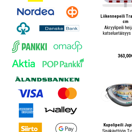
Liikennepeili Tr
cm
Akryylipeili heij
katseluetäisyys
363,00
Kupolipeili Jup
Sisäkäyttöön T-r