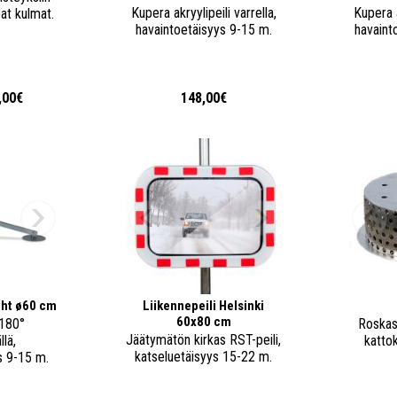
Kupera akryylipeili varrella,
Kupera a
at kulmat.
havaintoetäisyys 9-15 m.
havaint
,00€
148,00€
ght ø60 cm
Liikennepeili Helsinki
60x80 cm
 180°
Roskas
Jäätymätön kirkas RST-peili,
lä,
kattok
katseluetäisyys 15-22 m.
s 9-15 m.