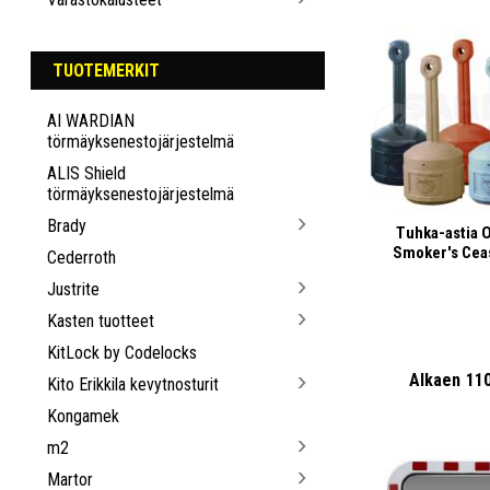
TUOTEMERKIT
AI WARDIAN
törmäyksenestojärjestelmä
ALIS Shield
törmäyksenestojärjestelmä
Brady
Tuhka-astia O
Smoker's Cea
Cederroth
Justrite
Kasten tuotteet
KitLock by Codelocks
Alkaen
11
Kito Erikkila kevytnosturit
Kongamek
m2
Martor