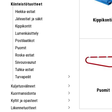
Kiinteistötuotteet
Hiekka-astiat
Jäteastiat ja säkit
Kippikonti
Kippikontit
Lumenkäsittely
Postilaatikot
Puomit
Roska-astiat
Siivousvaunut
Tuhka-astiat
Turvapeilit
Kuljetusvälineet
Puomit
Kuormansidonta
Kyltit ja opasteet
Liikennetuotteet