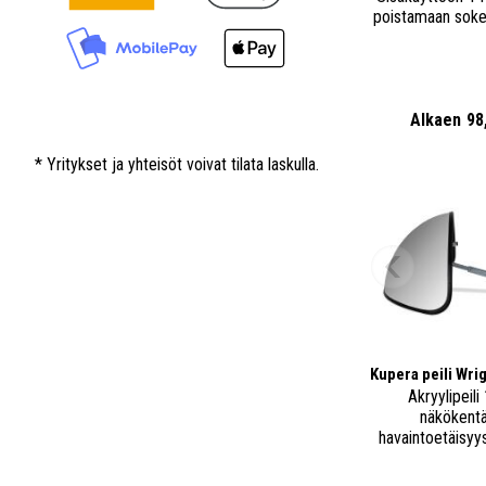
poistamaan soke
Alkaen
98
* Yritykset ja yhteisöt voivat tilata laskulla.
Kupera peili Wri
Akryylipeili
näkökentäl
havaintoetäisyy