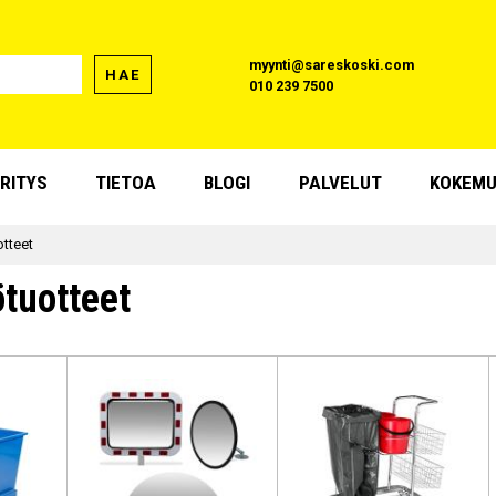
myynti@sareskoski.com
HAE
010 239 7500
RITYS
TIETOA
BLOGI
PALVELUT
KOKEMU
otteet
ötuotteet