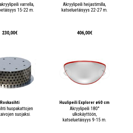
kryylipeili varrella,
Akryylipeili heijastimilla,
oetäisyys 15-22 m.
katseluetäisyys 22-27 m.
230,00€
406,00€
Roskasihti
Huulipeili Explorer ø60 cm
ihti huopakattojen
Akryylipeili 180°
aivojen suojaksi.
ulkokäyttöön,
katseluetäisyys 9-15 m.