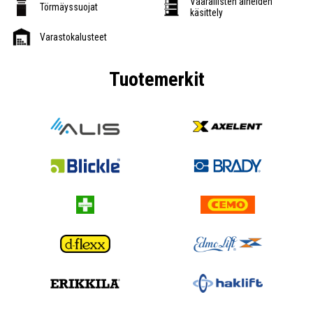
Vaarallisten aineiden
Törmäyssuojat
käsittely
Varastokalusteet
Tuotemerkit