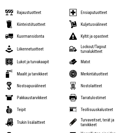
Rajaustuotteet
Ensiaputuotteet
Kiinteistötuotteet
Kuljetusvälineet
Kuormansidonta
Kyltit ja opasteet
Lockout/Tagout
Liikennetuotteet
turvalukitteet
Lukot ja turvakaapit
Matot
Maalit ja tarvikkeet
Merkintätuotteet
Nostoapuvälineet
Nostolaitteet
Pakkaustarvikkeet
Tarratulostimet
Teipit
Teollisuuskalusteet
Turvaveitset, terät ja
Trukin lisälaitteet
tarvikkeet