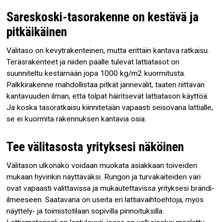
Sareskoski-tasorakenne on kestävä ja
pitkäikäinen
Välitaso on kevytrakenteinen, mutta erittäin kantava ratkaisu.
Teräsrakenteet ja niiden päälle tulevat lattiatasot on
suunniteltu kestämään jopa 1000 kg/m2 kuormitusta.
Palkkirakenne mahdollistaa pitkät jännevälit, taaten riittävän
kantavuuden ilman, että tolpat häiritsevät lattiatason käyttöä.
Ja koska tasoratkaisu kiinnitetään vapaasti seisovana lattialle,
se ei kuormita rakennuksen kantavia osia.
Tee välitasosta yrityksesi näköinen
Välitason ulkonäkö voidaan muokata asiakkaan toiveiden
mukaan hyvinkin näyttäväksi. Rungon ja turvakaiteiden väri
ovat vapaasti valittavissa ja mukautettavissa yrityksesi brändi-
ilmeeseen. Saatavana on useita eri lattiavaihtoehtoja, myös
näyttely- ja toimistotilaan sopivilla pinnoituksilla.