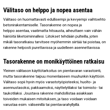
Välitaso on helppo ja nopea asentaa
Välitaso on huomattavasti edullisempi ja kevyempi vaihtoehto
betonirakentamiselle. Tasorakenne on nopea ja
helppo asentaa, vaatimatta hitsausta, aiheuttaen vain vähän
häiriöitä liiketoiminnallesi. Liitokset tehdään pulteilla, joten
mikäli tasoratkaisu tarvitsee myöhemmin siirtää tai poistaa, on
rakenne helposti purettavissa ja uudelleen asennettavissa.
Tasorakenne on monikäyttöinen ratkaisu
Yleinen välitason käyttötarkoitus on pientavaran varastointi,
mutta tasorakenne taipuu monenlaiseen muuhunkin käyttöön.
Välitaso sopii hyvin myös varastotyöpisteeksi, huolto- ja
asennustasoksi, pakkaamoksi, näyttelytilaksi tai toimisto- tai
taukotilaksi. Joustava rakenne mahdollistaa asiakkaan
toiveiden mukaisen mitoituksen, ja taso voidaan voidaan
varustaa esim. väliseinillä tai pientavarahyllyillä.