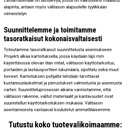
Lattiamateriaali on lastulevyä, jossa on valkoiseksi maalattu
alapinta, antaen myös välitason alapuolelle tyylikkään
viimeistelyn.
Suunnittelemme ja toimitamme
tasoratkaisut kokonaisvaltaisesti
Toteutamme tasoratkaisut suunnittelusta asennukseen.
Projekti alkaa kartoituksella, jossa käydään läpi mm.
käytettävissä olevan tilan mitat, välitason käyttötarkoitus,
portaiden ja lastausporttien lukumäärä, sijoittelu sekä muut
toiveet. Kartoituksen pohjalta tehdään tarvittavat
kustannuslaskelmat ja piirrustukset valmistusta ja asennusta
varten. Suunnitteluprosessin aikana varmistamme, että
välitason rakenne, valitut materiaalit ja kantavuudet ovat
suunnitellun käyttötarkoituksen mukaisia. Välitason
asentamisesta vastaavat koulutetut ammattilaisemme.
Tutustu koko tuotevalikoimaamme: