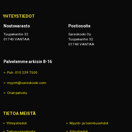
YHTEYSTIEDOT
Noutovarasto
Postiosoite
Tuupakantie 32
Sareskoski Oy
01740 VANTAA
Tuupakantie 32
01740 VANTAA
Palvelemme arkisin 8-16
Puh. 010 239 7500
myynti@sareskoski.com
Chat-palvelu
TIETOA MEISTÄ
Yhteystiedot
Myynti- ja toimitusehdot
Tietosuojaseloste
Yritystiedot