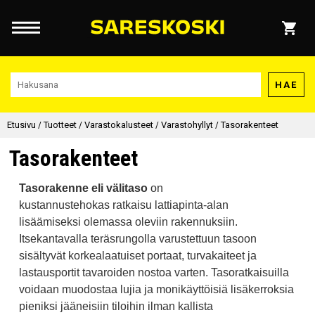
HAE
Etusivu
/
Tuotteet
/
Varastokalusteet
/
Varastohyllyt
/
Tasorakenteet
Tasorakenteet
Tasorakenne eli välitaso
on
kustannustehokas ratkaisu lattiapinta-alan
lisäämiseksi olemassa oleviin rakennuksiin.
Itsekantavalla teräsrungolla varustettuun tasoon
sisältyvät korkealaatuiset portaat, turvakaiteet ja
lastausportit tavaroiden nostoa varten. Tasoratkaisuilla
voidaan muodostaa lujia ja monikäyttöisiä lisäkerroksia
pieniksi jääneisiin tiloihin ilman kallista