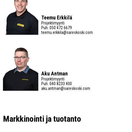
Teemu Erkkilä
Projektimyynti
Puh.
050 472 6679
teemu.erkkila@sareskoski.com
Aku Antman
Projektimyynti
Puh.
040 8233 400
aku.antman@sareskoski.com
Markkinointi ja tuotanto