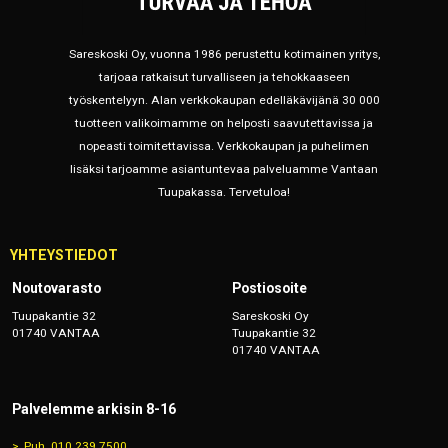
Sareskoski Oy, vuonna 1986 perustettu kotimainen yritys,
tarjoaa ratkaisut turvalliseen ja tehokkaaseen
työskentelyyn. Alan verkkokaupan edelläkävijänä 30 000
tuotteen valikoimamme on helposti saavutettavissa ja
nopeasti toimitettavissa. Verkkokaupan ja puhelimen
lisäksi tarjoamme asiantuntevaa palveluamme Vantaan
Tuupakassa. Tervetuloa!
YHTEYSTIEDOT
Noutovarasto
Postiosoite
Tuupakantie 32
Sareskoski Oy
01740 VANTAA
Tuupakantie 32
01740 VANTAA
Palvelemme arkisin 8-16
Puh. 010 239 7500