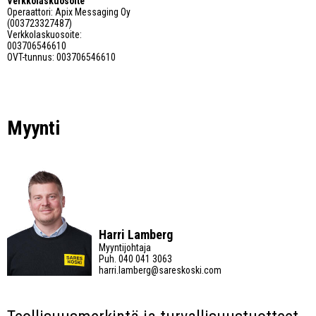
Verkkolaskuosoite
Operaattori: Apix Messaging Oy
(003723327487)
Verkkolaskuosoite:
003706546610
OVT-tunnus: 003706546610
Myynti
Harri Lamberg
Myyntijohtaja
Puh.
040 041 3063
harri.lamberg@sareskoski.com