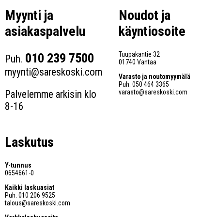
Myynti ja
Noudot ja
asiakaspalvelu
käyntiosoite
010 239 7500
Tuupakantie 32
Puh.
01740 Vantaa
myynti@sareskoski.com
Varasto ja noutomyymälä
Puh.
050 464 3365
varasto@sareskoski.com
Palvelemme arkisin klo
8-16
Laskutus
Y-tunnus
0654661-0
Kaikki laskuasiat
Puh.
010 206 9525
talous@sareskoski.com