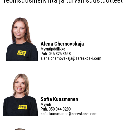
Teollisuusmerkintä ja turvallisuustuotteet
Alena Chernovskaja
Myyntipäällikkö
Puh.
045 325 3648
alena.chernovskaja@sareskoski.com
Sofia Kuosmanen
Myynti
Puh.
050 344 0280
sofia.kuosmanen@sareskoski.com