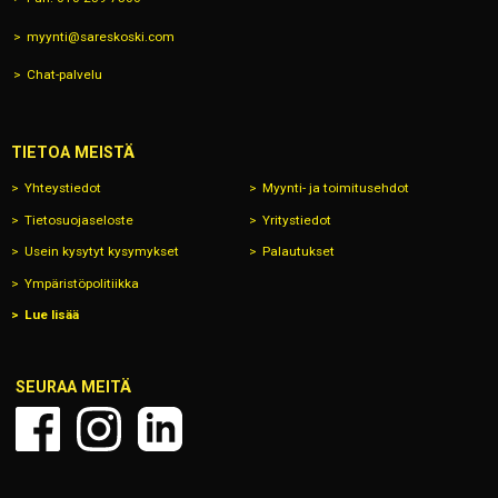
myynti@sareskoski.com
Chat-palvelu
TIETOA MEISTÄ
Yhteystiedot
Myynti- ja toimitusehdot
Tietosuojaseloste
Yritystiedot
Usein kysytyt kysymykset
Palautukset
Ympäristöpolitiikka
Lue lisää
SEURAA MEITÄ