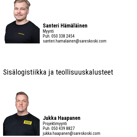
Santeri Hämäläinen
Myynti
Puh.
050 338 2454
santeri.hamalainen@sareskoski.com
Sisälogistiikka ja teollisuuskalusteet
Jukka Haapanen
Projektimyynti
Puh.
050 439 8827
jukka.haapanen@sareskoski.com