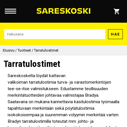
HAE
Etusivu
/
Tuotteet
/
Tarratulostimet
Tarratulostimet
Sareskoskelta löydät kattavan
valikoiman tarratulostimia turva- ja varastomerkintöjen
tee-se-itse valmistukseen. Edustamme teollisuuden
merkintätuotteiden johtavaa valmistajaa Bradya.
Saatavana on mukana kannettavia käsitulostimia työmaalla
tapahtuvaan merkintään sekä pöytätulostimia
isokokoisempaa ja suuremman volyymin merkintää varten.
Bradyn tarratulostimilla toteutat mm. johto- ja