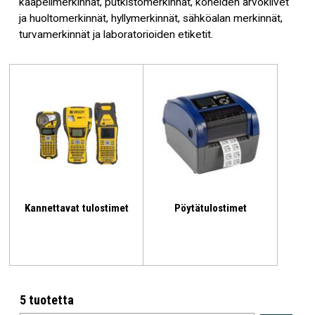
kaapelimerkinnät, putkistomerkinnät, koneiden arvokilvet
ja huoltomerkinnät, hyllymerkinnät, sähköalan merkinnät,
turvamerkinnät ja laboratorioiden etiketit.
Kannettavat tulostimet
Pöytätulostimet
5 tuotetta