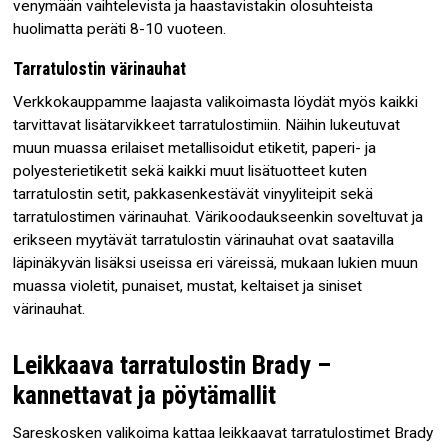
venymään vaihtelevista ja haastavistakin olosuhteista
huolimatta peräti 8-10 vuoteen.
Tarratulostin värinauhat
Verkkokauppamme laajasta valikoimasta löydät myös kaikki
tarvittavat lisätarvikkeet tarratulostimiin. Näihin lukeutuvat
muun muassa erilaiset metallisoidut etiketit, paperi- ja
polyesterietiketit sekä kaikki muut lisätuotteet kuten
tarratulostin setit, pakkasenkestävät vinyyliteipit sekä
tarratulostimen värinauhat. Värikoodaukseenkin soveltuvat ja
erikseen myytävät tarratulostin värinauhat ovat saatavilla
läpinäkyvän lisäksi useissa eri väreissä, mukaan lukien muun
muassa violetit, punaiset, mustat, keltaiset ja siniset
värinauhat.
Leikkaava tarratulostin Brady –
kannettavat ja pöytämallit
Sareskosken valikoima kattaa leikkaavat tarratulostimet Brady