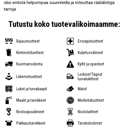
olisi entistä helpompaa suunnitella ja toteuttaa räätälöityjä
tarroja.
Tutustu koko tuotevalikoimaamme:
Rajaustuotteet
Ensiaputuotteet
Kiinteistötuotteet
Kuljetusvälineet
Kuormansidonta
Kyltit ja opasteet
Lockout/Tagout
Liikennetuotteet
turvalukitteet
Lukot ja turvakaapit
Matot
Maalit ja tarvikkeet
Merkintätuotteet
Nostoapuvälineet
Nostolaitteet
Pakkaustarvikkeet
Tarratulostimet