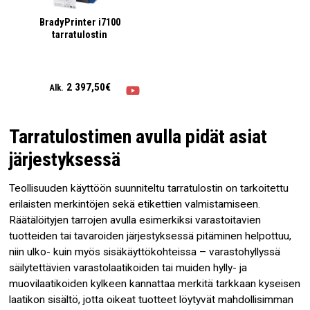
BradyPrinter i7100
tarratulostin
2 397,50€
Alk.
Tarratulostimen avulla pidät asiat
järjestyksessä
Teollisuuden käyttöön suunniteltu tarratulostin on tarkoitettu
erilaisten merkintöjen sekä etikettien valmistamiseen.
Räätälöityjen tarrojen avulla esimerkiksi varastoitavien
tuotteiden tai tavaroiden järjestyksessä pitäminen helpottuu,
niin ulko- kuin myös sisäkäyttökohteissa – varastohyllyssä
säilytettävien varastolaatikoiden tai muiden hylly- ja
muovilaatikoiden kylkeen kannattaa merkitä tarkkaan kyseisen
laatikon sisältö, jotta oikeat tuotteet löytyvät mahdollisimman