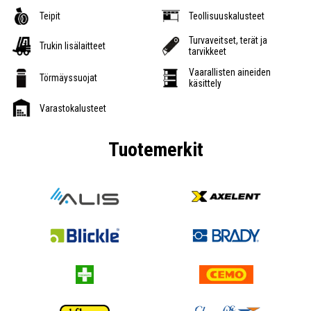
Teipit
Teollisuuskalusteet
Turvaveitset, terät ja
Trukin lisälaitteet
tarvikkeet
Vaarallisten aineiden
Törmäyssuojat
käsittely
Varastokalusteet
Tuotemerkit