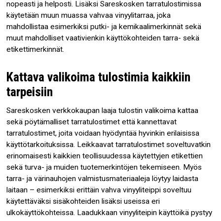
nopeasti ja helposti. Lisäksi Sareskosken tarratulostimissa
käytetään muun muassa vahvaa vinyylitarraa, joka
mahdollistaa esimerkiksi putki- ja kemikaalimerkinnät sekä
muut mahdolliset vaativienkin käyttökohteiden tarra- sekä
etikettimerkinnät.
Kattava valikoima tulostimia kaikkiin
tarpeisiin
Sareskosken verkkokaupan laaja tulostin valikoima kattaa
sekä pöytämalliset tarratulostimet että kannettavat
tarratulostimet, joita voidaan hyödyntää hyvinkin erilaisissa
käyttötarkoituksissa. Leikkaavat tarratulostimet soveltuvatkin
erinomaisesti kaikkien teollisuudessa käytettyjen etikettien
sekä turva- ja muiden tuotemerkintöjen tekemiseen. Myös
tarra- ja värinauhojen valmistusmateriaaleja löytyy laidasta
laitaan – esimerkiksi erittäin vahva vinyyliteippi soveltuu
käytettäväksi sisäkohteiden lisäksi useissa eri
ulkokäyttökohteissa. Laadukkaan vinyyliteipin käyttöikä pystyy