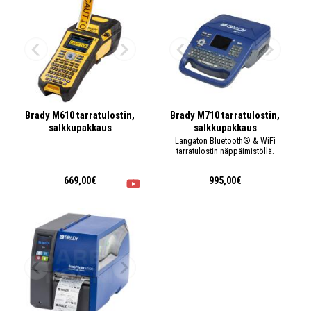
Brady M610 tarratulostin,
Brady M710 tarratulostin,
salkkupakkaus
salkkupakkaus
Langaton Bluetooth® & WiFi
tarratulostin näppäimistöllä.
669,00€
995,00€