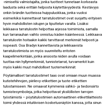
-nimiseltä valmistajalta, jonka tuotteet tunnetaan korkeasta
laadusta sekä erittäin helposta käytettävyydestä. Kestävyys
onkin brändin tuotteissa huippuluokkaa, jonka vuoksi
esimerkiksi kannettavat tarratulostimet ovat suojattu erityisen
hyvin mahdollisten iskujen ja tiputtelun varalta. Lisäksi
leikkaava tarratulostin helpottaa arjessa toimimista, samalla
kun tarranauhan vaihto onnistuu käden käänteessä. Leikkaava
tarratulostin hoitaakin kaikki tarvittavat merkinnät helposti ja
nopeasti. Osa Bradyn kannettavista ja leikkaavista
tarratulostimista on myös suunniteltu eritoten
kaapelimerkintään, jonka ansiosta niiden avulla voidaan
tuottaa niin hyllymerkinnät, tunnistetarrat, turvamerkit kuin
myös kaikki muut mahdolliset tuotemerkinnät.
Pöytämalliset tarratulostimet taas ovat omiaan muun muassa
kutistehihnojen, piirilevy-etikettien ja tuote-etikettien
tulostamiseen. Ne omaavat kymmeniä sähkö- ja tiedonsiirto
tunnistesymboleja, jotka helpottavat yksilöllisten tarrojen
työstämistä – pöytätulostimien automaattinen etikettilaitteisto
toimii yhdessä intuitiivisen kosketusnäytön kanssa, jotta sinun