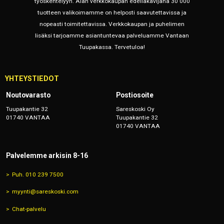
työskentelyyn. Alan verkkokaupan edelläkävijänä 30 000
tuotteen valikoimamme on helposti saavutettavissa ja
nopeasti toimitettavissa. Verkkokaupan ja puhelimen
lisäksi tarjoamme asiantuntevaa palveluamme Vantaan
Tuupakassa. Tervetuloa!
YHTEYSTIEDOT
Noutovarasto
Postiosoite
Tuupakantie 32
Sareskoski Oy
01740 VANTAA
Tuupakantie 32
01740 VANTAA
Palvelemme arkisin 8-16
Puh. 010 239 7500
myynti@sareskoski.com
Chat-palvelu