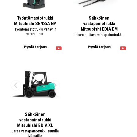
Työntömastotrukki
Sähköinen
Mitsubishi SENSiA EM
vastapainotrukki
Mitsubishi EDiA EM
Työntömastotrukki valtaviin
varastoihin.
Istuen ajettava vastapainotrukki.
Pyydä tarjous
Pyydä tarjous
Sähköinen
vastapainotrukki
Mitsubishi EDiA XL
Järeä vastapainotrukki suurille
työmaille.