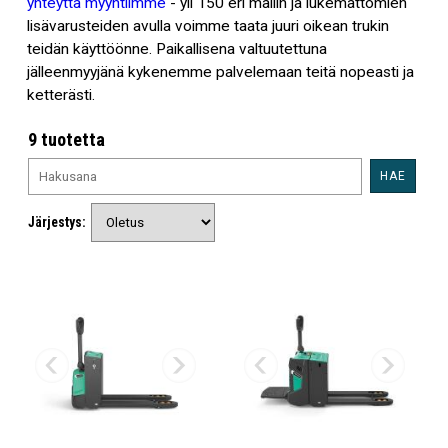
yhteyttä myyntiimme
- yli 150 eri mallin ja lukemattomien
lisävarusteiden avulla voimme taata juuri oikean trukin
teidän käyttöönne. Paikallisena valtuutettuna
jälleenmyyjänä kykenemme palvelemaan teitä nopeasti ja
ketterästi.
9 tuotetta
HAE
Järjestys: