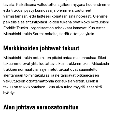
tavalla. Paikallisena valtuutettuna jälleenmyyjänä huolehdimme,
että trukkisi pysyy kunnossa ja olemme sitoutuneet
varmistamaan, että laitteesi korjataan aina nopeasti. Olemme
paikallisia asiantuntijoitasi, joiden tukena ovat koko Mitsubishi
Forklift Trucks -organisaation tehokkaat kanavat. Kun ostat
Mitsubishi-trukin Sareskoskelta, tiedät ettet jää yksin.
Markkinoiden johtavat takuut
Mitsubishi-trukin ostamisen pitäisi antaa mielenrauhaa. Siksi
takuumme ovat yhtä luotettavia kuin trukkimmekin. Mitsubishi-
trukkien normaalit ja laajennetut takuut ovat suunniteltu
alentamaan toimintakulujasi ja ne tarjoavat pitkäaikaisen
vakuutuksen odottamattomia korjauksia varten. Lisäksi
takuu on trukkikohtainen - kun aika tulee myydä, saat siitä
hyödyn.
Alan johtava varaosatoimitus