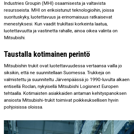
Industries Groupin (MHI) osaamisesta ja valtavista
resursseista. MHI on erikoistunut teknologioihin, joissa
suorituskyky, luotettavuus ja erinomaisuus ratkaisevat
menestyksesi. Kun vaadit trukiltasi korkeinta laatua,
luotettavuutta ja vastinetta rahalle, ainoa oikea valinta on
Mitsubishi.
Taustalla kotimainen perintö
Mitsubishin trukit ovat luotettavuudessa vertaansa vailla jo
siksikin, että ne suunnitellaan Suomessa. Trukkeja on
valmistettu ja suunniteltu Järvenpäässä jo 1990-luvulta alkaen
entisellä Roclan, nykyisellä Mitsubishi Logisnext Europen
tehtaalla. Kotimaisten asiakkaiden antaman kehityspanoksen
ansiosta Mitsubishi-trukit toimivat poikkeuksellisen hyvin
pohjoisissa oloissa.