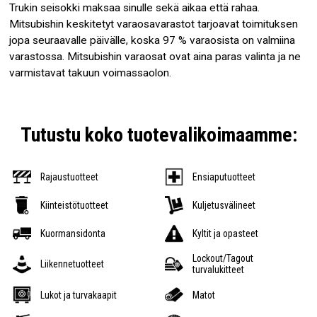
Trukin seisokki maksaa sinulle sekä aikaa että rahaa.
Mitsubishin keskitetyt varaosavarastot tarjoavat toimituksen
jopa seuraavalle päivälle, koska 97 % varaosista on valmiina
varastossa. Mitsubishin varaosat ovat aina paras valinta ja ne
varmistavat takuun voimassaolon.
Tutustu koko tuotevalikoimaamme:
Rajaustuotteet
Ensiaputuotteet
Kiinteistötuotteet
Kuljetusvälineet
Kuormansidonta
Kyltit ja opasteet
Lockout/Tagout
Liikennetuotteet
turvalukitteet
Lukot ja turvakaapit
Matot