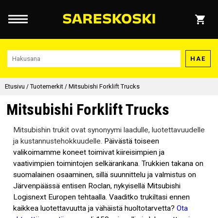
HAE
Etusivu
/
Tuotemerkit
/
Mitsubishi Forklift Trucks
Mitsubishi Forklift Trucks
Mitsubishin trukit ovat synonyymi laadulle, luotettavuudelle
ja kustannustehokkuudelle.
Päivästä toiseen
valikoimamme koneet toimivat kiireisimpien ja
vaativimpien toimintojen selkärankana
.
​Trukkien takana on
suomalainen osaaminen, sillä suunnittelu ja valmistus on
Järvenpäässä entisen Roclan, nykyisellä Mitsubishi
Logisnext Europen tehtaalla. Vaaditko trukiltasi ennen
kaikkea luotettavuutta ja vähäistä huoltotarvetta?
Ota