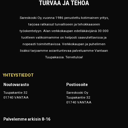
Sareskoski Oy, vuonna 1986 perustettu kotimainen yritys,
tarjoaa ratkaisut turvalliseen ja tehokkaaseen
työskentelyyn. Alan verkkokaupan edelläkävijänä 30 000
tuotteen valikoimamme on helposti saavutettavissa ja
nopeasti toimitettavissa. Verkkokaupan ja puhelimen
lisäksi tarjoamme asiantuntevaa palveluamme Vantaan
Tuupakassa. Tervetuloa!
YHTEYSTIEDOT
Noutovarasto
Postiosoite
Tuupakantie 32
Sareskoski Oy
01740 VANTAA
Tuupakantie 32
01740 VANTAA
Palvelemme arkisin 8-16