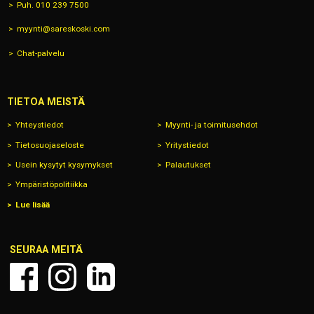
Puh. 010 239 7500
myynti@sareskoski.com
Chat-palvelu
TIETOA MEISTÄ
Yhteystiedot
Myynti- ja toimitusehdot
Tietosuojaseloste
Yritystiedot
Usein kysytyt kysymykset
Palautukset
Ympäristöpolitiikka
Lue lisää
SEURAA MEITÄ