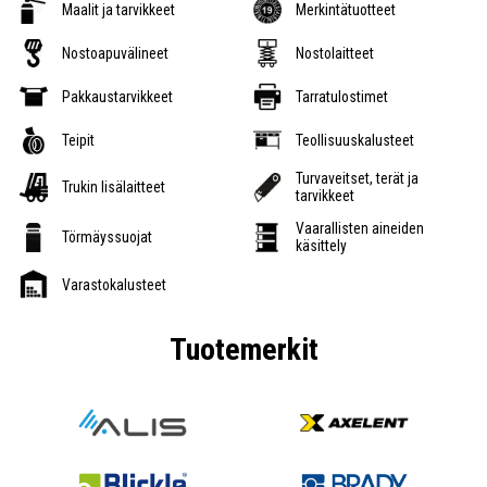
Maalit ja tarvikkeet
Merkintätuotteet
Nostoapuvälineet
Nostolaitteet
Pakkaustarvikkeet
Tarratulostimet
Teipit
Teollisuuskalusteet
Turvaveitset, terät ja
Trukin lisälaitteet
tarvikkeet
Vaarallisten aineiden
Törmäyssuojat
käsittely
Varastokalusteet
Tuotemerkit