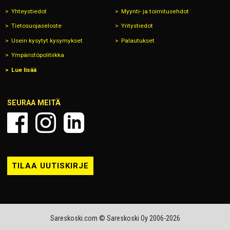
Yhteystiedot
Myynti- ja toimitusehdot
Tietosuojaseloste
Yritystiedot
Usein kysytyt kysymykset
Palautukset
Ympäristöpolitiikka
Lue lisää
SEURAA MEITÄ
TILAA UUTISKIRJE
Sareskoski.com © Sareskoski Oy 2006-2026