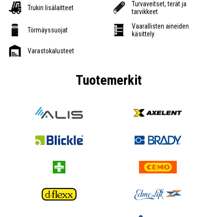
Turvaveitset, terät ja
Trukin lisälaitteet
tarvikkeet
Vaarallisten aineiden
Törmäyssuojat
käsittely
Varastokalusteet
Tuotemerkit