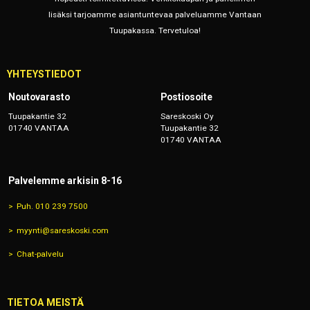
lisäksi tarjoamme asiantuntevaa palveluamme Vantaan
Tuupakassa. Tervetuloa!
YHTEYSTIEDOT
Noutovarasto
Postiosoite
Tuupakantie 32
Sareskoski Oy
01740 VANTAA
Tuupakantie 32
01740 VANTAA
Palvelemme arkisin 8-16
Puh. 010 239 7500
myynti@sareskoski.com
Chat-palvelu
TIETOA MEISTÄ