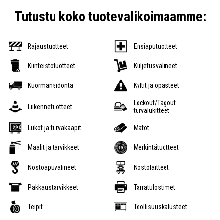
Tutustu koko tuotevalikoimaamme:
Rajaustuotteet
Ensiaputuotteet
Kiinteistötuotteet
Kuljetusvälineet
Kuormansidonta
Kyltit ja opasteet
Lockout/Tagout
Liikennetuotteet
turvalukitteet
Lukot ja turvakaapit
Matot
Maalit ja tarvikkeet
Merkintätuotteet
Nostoapuvälineet
Nostolaitteet
Pakkaustarvikkeet
Tarratulostimet
Teipit
Teollisuuskalusteet