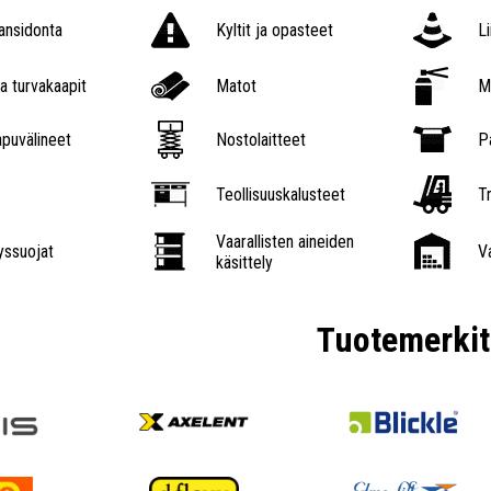
nsidonta
Kyltit ja opasteet
L
a turvakaapit
Matot
M
puvälineet
Nostolaitteet
P
Teollisuuskalusteet
Tr
Vaarallisten aineiden
ssuojat
V
käsittely
Tuotemerkit