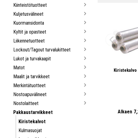
Kiinteistötuotteet
Kuljetusvälineet
Kuormansidonta
Kyltit ja opasteet
Liikennetuotteet
Lockout/Tagout turvalukitteet
Lukot ja turvakaapit
Matot
Kiristekalv
Maalit ja tarvikkeet
Merkintätuotteet
Nostoapuvälineet
Nostolaitteet
Alkaen
7
Pakkaustarvikkeet
Kiristekalvot
Kulmasuojat