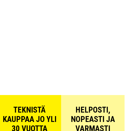
TEKNISTÄ
HELPOSTI,
KAUPPAA JO YLI
NOPEASTI JA
30 VUOTTA
VARMASTI