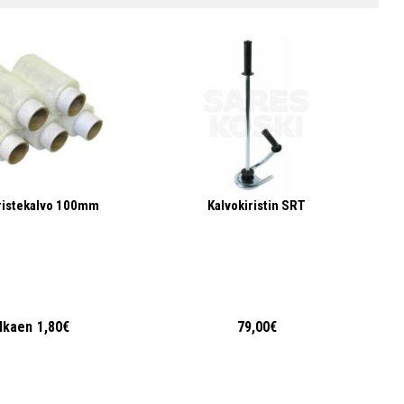
ristekalvo 100mm
Kalvokiristin SRT
lkaen
1,80€
79,00€