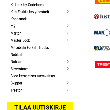
KitLock by Codelocks
Kito Erikkila kevytnosturit
Kongamek
m2
Martor
Master Lock
Mitsubishi Forklift Trucks
Noblelift
Notrax
Silverstone
Slice keraamiset turvaveitset
Skipper
Treston
TILAA UUTISKIRJE