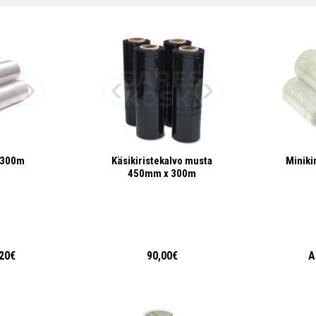
o 300m
Käsikiristekalvo musta
Miniki
450mm x 300m
,20€
90,00€
A