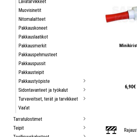
Lavatarvikkeet
Muovisinetit
Nitomalaitteet
Pakkauskoneet
Pakkauslaatikot
Pakkausmerkit
Minikiris
Pakkauspehmusteet
Pakkauspussit
Pakkausteipit
Pakkaustyöpiste
6,90€
Sidontavanteet ja työkalut
Turvaveitset, terät ja tarvikkeet
Vaa'at
Tarratulostimet
Teipit
Rajaus
Teollisuuskalusteet