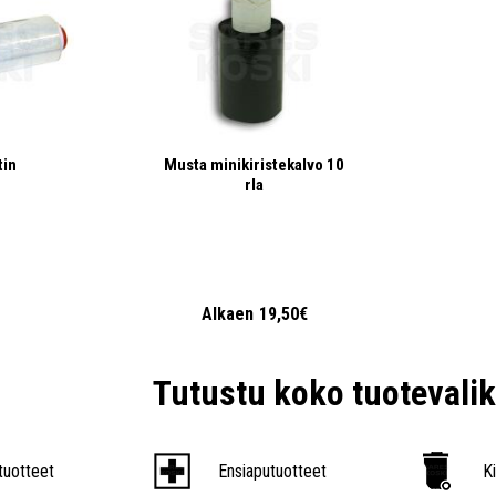
tin
Musta minikiristekalvo 10
rla
Alkaen
19,50€
Tutustu koko tuoteval
tuotteet
Ensiaputuotteet
K