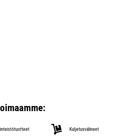
ikoimaamme:
iinteistötuotteet
Kuljetusvälineet