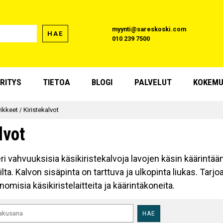
myynti@sareskoski.com
HAE
010 239 7500
RITYS
TIETOA
BLOGI
PALVELUT
KOKEMU
ikkeet
/
Kiristekalvot
lvot
ri vahvuuksisia käsikiristekalvoja lavojen käsin käärintään. 
ilta. Kalvon sisäpinta on tarttuva ja ulkopinta liukas. T
nomisia käsikiristelaitteita ja käärintäkoneita.
HAE