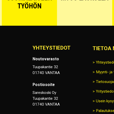
TYÖHÖN
YHTEYSTIEDOT
TIETOA 
Noutovarasto
Yhteystied
Tuupakantie 32
Myynti- ja
01740 VANTAA
Tietosuoja
Postiosoite
Yritystiedo
Sareskoski Oy
Tuupakantie 32
Usein kysy
01740 VANTAA
Palautukse