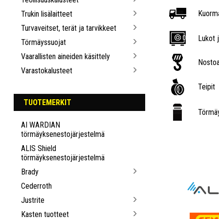
Kuorma
Trukin lisälaitteet
Turvaveitset, terät ja tarvikkeet
Lukot j
Törmäyssuojat
Vaarallisten aineiden käsittely
Nostoa
Varastokalusteet
Teipit
TUOTEMERKIT
Törmäy
AI WARDIAN
törmäyksenestojärjestelmä
ALIS Shield
törmäyksenestojärjestelmä
Brady
Cederroth
Justrite
Kasten tuotteet