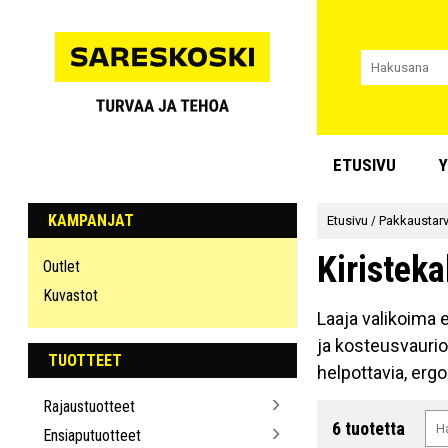
ETUSIVU
Y
KAMPANJAT
Etusivu
/
Pakkaustarv
Kiristeka
Outlet
Kuvastot
Laaja valikoima e
ja kosteusvaurio
TUOTTEET
helpottavia, ergo
Rajaustuotteet
6 tuotetta
Ensiaputuotteet