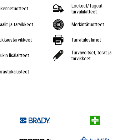
Lockout/Tagout
iikennetuotteet
turvalukitteet
aalit ja tarvikkeet
Merkintätuotteet
akkaustarvikkeet
Tarratulostimet
Turvaveitset, terät ja
ukin lisälaitteet
tarvikkeet
arastokalusteet