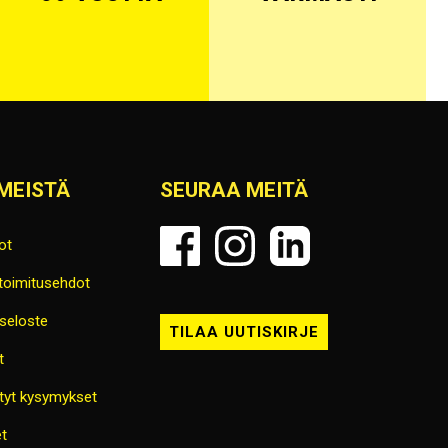
MEISTÄ
SEURAA MEITÄ
ot
 toimitusehdot
seloste
TILAA UUTISKIRJE
t
tyt kysymykset
t