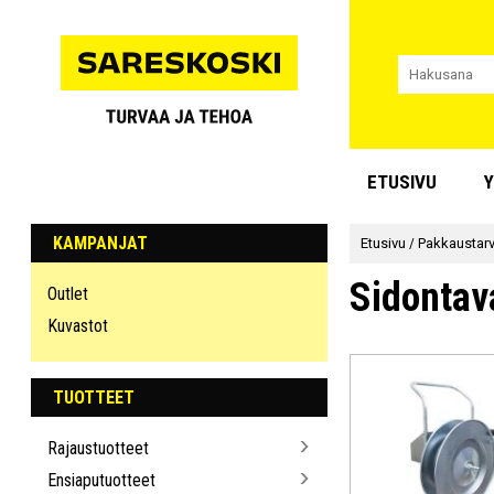
ETUSIVU
Y
KAMPANJAT
Etusivu
/
Pakkaustarv
Sidontava
Outlet
Kuvastot
TUOTTEET
Rajaustuotteet
Ensiaputuotteet