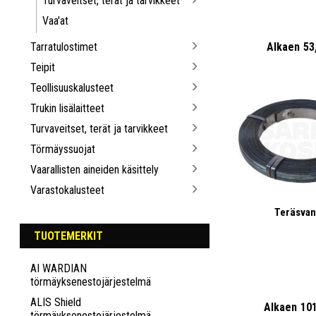
Turvaveitset, terät ja tarvikkeet
Vaa'at
Tarratulostimet
Alkaen
53
Teipit
Teollisuuskalusteet
Trukin lisälaitteet
Turvaveitset, terät ja tarvikkeet
Törmäyssuojat
Vaarallisten aineiden käsittely
Varastokalusteet
Teräsva
TUOTEMERKIT
AI WARDIAN
törmäyksenestojärjestelmä
ALIS Shield
Alkaen
10
törmäyksenestojärjestelmä