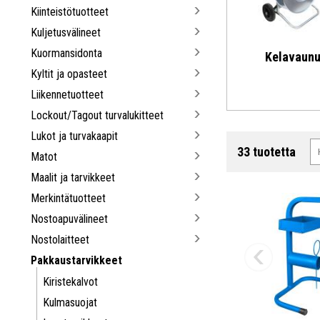
Kiinteistötuotteet
Kuljetusvälineet
Kuormansidonta
Kelavaunu
Kyltit ja opasteet
Liikennetuotteet
Lockout/Tagout turvalukitteet
Lukot ja turvakaapit
33 tuotetta
Matot
Maalit ja tarvikkeet
Merkintätuotteet
Nostoapuvälineet
Nostolaitteet
Pakkaustarvikkeet
Kiristekalvot
Kulmasuojat