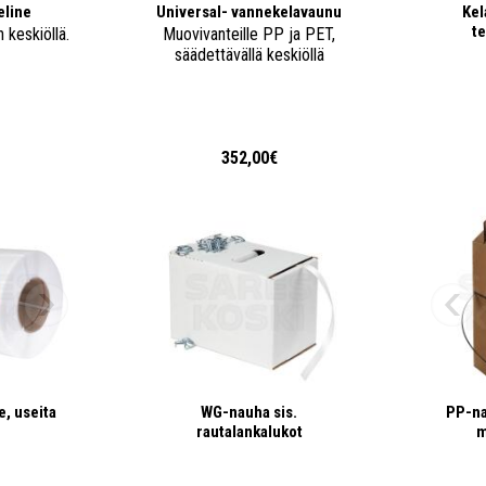
line
Universal- vannekelavaunu
Kel
t
 keskiöllä.
Muovivanteille PP ja PET,
säädettävällä keskiöllä
€
352,00€
, useita
WG-nauha sis.
PP-na
rautalankalukot
m