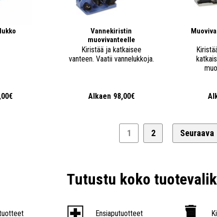
lukko
Vannekiristin
Muovivan
muovivanteelle
Kiristää ja katkaisee
Kiristä
vanteen. Vaatii vannelukkoja.
katkais
muo
,00€
Alkaen
98,00€
Al
1
2
Seuraava
Tutustu koko tuoteval
tuotteet
Ensiaputuotteet
K