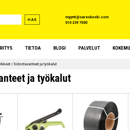
myynti@sareskoski.com
HAE
010 239 7500
RITYS
TIETOA
BLOGI
PALVELUT
KOKEMU
ikkeet
/
Sidontavanteet ja työkalut
nteet ja työkalut