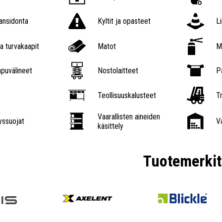
nsidonta
Kyltit ja opasteet
L
a turvakaapit
Matot
M
puvälineet
Nostolaitteet
P
Teollisuuskalusteet
Tr
Vaarallisten aineiden
ssuojat
V
käsittely
Tuotemerkit