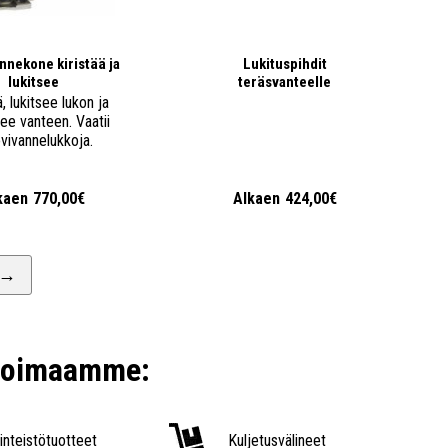
nekone kiristää ja
Lukituspihdit
lukitsee
teräsvanteelle
ä, lukitsee lukon ja
ee vanteen. Vaatii
vivannelukkoja.
kaen
770,00€
Alkaen
424,00€
→
ikoimaamme:
iinteistötuotteet
Kuljetusvälineet