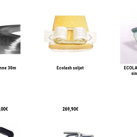
anne 30m
Ecolash soljet
ECOLA
sin
,00€
269,90€