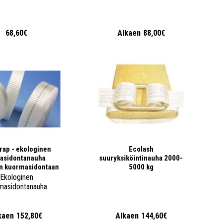
68,60€
Alkaen
88,00€
rap - ekologinen
Ecolash
tasidontanauha
suuryksiköintinauha 2000-
an kuormasidontaan
5000 kg
Ekologinen
masidontanauha.
kaen
152,80€
Alkaen
144,60€