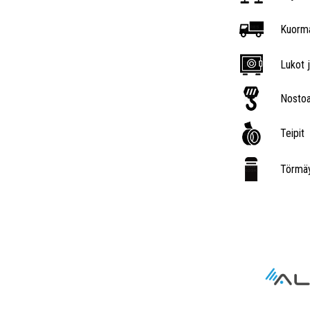
Kuorma
Lukot j
Nostoa
Teipit
Törmäy