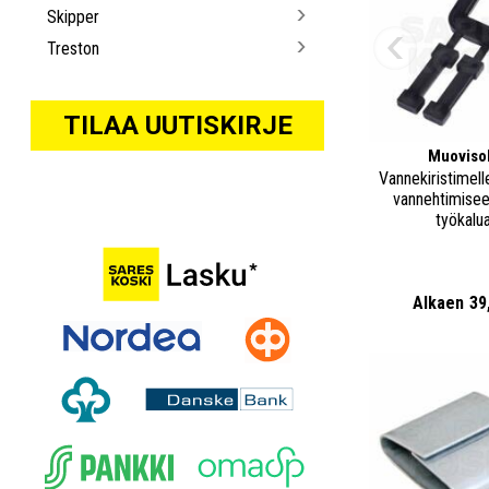
Skipper
Treston
TILAA UUTISKIRJE
Muovisol
Vannekiristimelle
vannehtimisee
työkalua
Alkaen
39