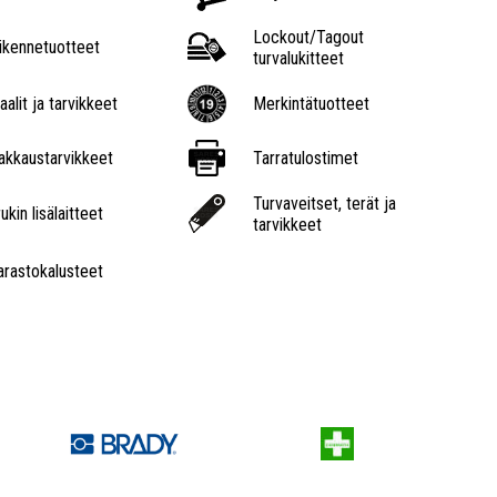
Lockout/Tagout
iikennetuotteet
turvalukitteet
aalit ja tarvikkeet
Merkintätuotteet
akkaustarvikkeet
Tarratulostimet
Turvaveitset, terät ja
ukin lisälaitteet
tarvikkeet
arastokalusteet