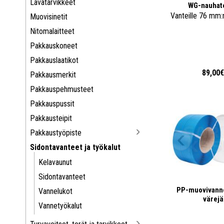
Lavatarvikkeet
WG-nauhate
Vanteille 76 mm:n
Muovisinetit
Nitomalaitteet
Pakkauskoneet
Pakkauslaatikot
89,00
Pakkausmerkit
Pakkauspehmusteet
Pakkauspussit
Pakkausteipit
Pakkaustyöpiste
Sidontavanteet ja työkalut
Kelavaunut
Sidontavanteet
PP-muovivanne
Vannelukot
värejä
Vannetyökalut