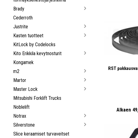
Brady
Cederroth
Justrite
Kasten tuotteet
KitLock by Codelocks
Kito Erikkila kevytnosturit
Kongamek
RST pakkausv
m2
Martor
Master Lock
Mitsubishi Forklift Trucks
Noblelift
Alkaen
49
Notrax
Silverstone
Slice keraamiset turvaveitset