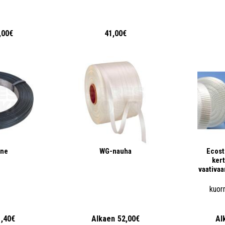
,00€
41,00€
nne
WG-nauha
Ecost
ker
vaativa
kuor
1,40€
Alkaen
52,00€
Al