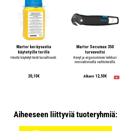
Martor keräysastia
Martor Secumax 350
käytetyille terille
turvaveitsi
Hävitä käytetyt terät turvallisesti.
Kevyt ja ergonominen leikkuri
innovatiivisella vaihtoterällä.
20,10€
12,50€
Alkaen
Aiheeseen liittyviä tuoteryhmiä: