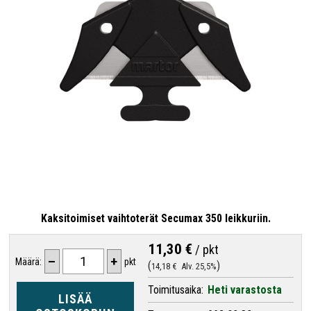
Kaksitoimiset vaihtoterät Secumax 350 leikkuriin.
11,30 €
/
pkt
–
+
Määrä:
pkt
14,18 €
Alv. 25,5%
Toimitusaika:
Heti varastosta
LISÄÄ