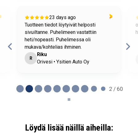
23 days ago
Tuotteen tiedot löytyivät helposti
o
sivuiltanne. Puhelimeen vastattiin
h
heti/nopeasti. Puhelimessa oli
mukava/kohtelias ihminen.
Riku
R
Orivesi • Ysitien Auto Oy
2 / 60
Löydä lisää näillä aiheilla: