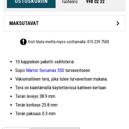
OSTOSKORIIN
Tuotenro:
998 02 32
MAKSUTAVAT
Voit tilata meiltä myös soittamalla:
010 239 7500
10 kappaleen paketti vaihtoteriä.
Sopii
Martor Secumax 350
turvaveitseen.
Vakiomallinen terä, joka tulee turvaveitsen mukana.
Terä on kääntämällä käytettävissä kahteen kertaan.
Terän leveys 38.9 mm
Terän korkeus 25.8 mm
Terän paksuus 0.3 mm