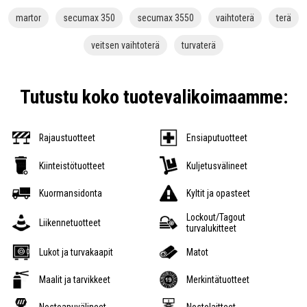
martor
secumax 350
secumax 3550
vaihtoterä
terä
veitsen vaihtoterä
turvaterä
Tutustu koko tuotevalikoimaamme:
Rajaustuotteet
Ensiaputuotteet
Kiinteistötuotteet
Kuljetusvälineet
Kuormansidonta
Kyltit ja opasteet
Lockout/Tagout
Liikennetuotteet
turvalukitteet
Lukot ja turvakaapit
Matot
Maalit ja tarvikkeet
Merkintätuotteet