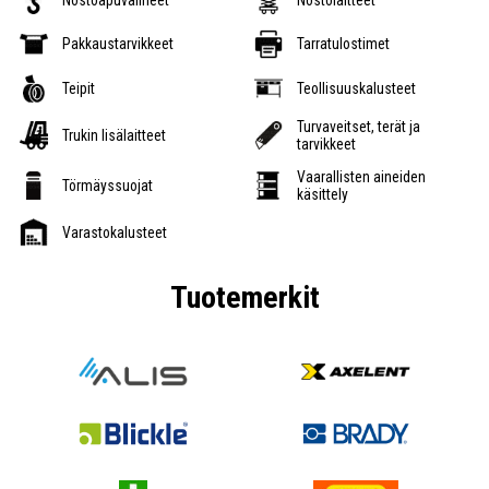
Nostoapuvälineet
Nostolaitteet
Pakkaustarvikkeet
Tarratulostimet
Teipit
Teollisuuskalusteet
Turvaveitset, terät ja
Trukin lisälaitteet
tarvikkeet
Vaarallisten aineiden
Törmäyssuojat
käsittely
Varastokalusteet
Tuotemerkit