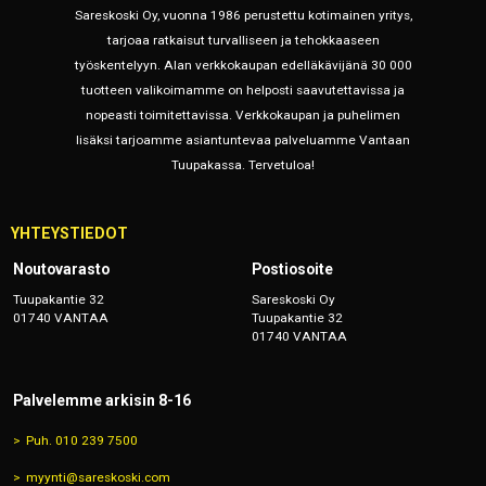
Sareskoski Oy, vuonna 1986 perustettu kotimainen yritys,
tarjoaa ratkaisut turvalliseen ja tehokkaaseen
työskentelyyn. Alan verkkokaupan edelläkävijänä 30 000
tuotteen valikoimamme on helposti saavutettavissa ja
nopeasti toimitettavissa. Verkkokaupan ja puhelimen
lisäksi tarjoamme asiantuntevaa palveluamme Vantaan
Tuupakassa. Tervetuloa!
YHTEYSTIEDOT
Noutovarasto
Postiosoite
Tuupakantie 32
Sareskoski Oy
01740 VANTAA
Tuupakantie 32
01740 VANTAA
Palvelemme arkisin 8-16
Puh. 010 239 7500
myynti@sareskoski.com