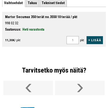
Vaihtoehdot
Takuu
Tekniset tiedot
Martor Secumax 350 terät no.3550 10 terää / pkt
998 02 32
Saatavuus:
Heti varastosta
+ LISÄÄ
11,30€
/ pkt
pkt
Tarvitsetko myös näitä?