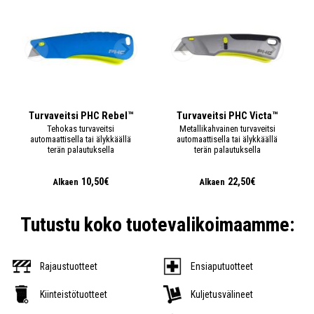
Turvaveitsi PHC Rebel™
Turvaveitsi PHC Victa™
Tehokas turvaveitsi
Metallikahvainen turvaveitsi
automaattisella tai älykkäällä
automaattisella tai älykkäällä
terän palautuksella
terän palautuksella
10,50€
22,50€
Alkaen
Alkaen
Tutustu koko tuotevalikoimaamme:
Rajaustuotteet
Ensiaputuotteet
Kiinteistötuotteet
Kuljetusvälineet