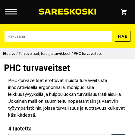
HAE
Etusivu
/
Turvaveitset, terät ja tarvikkeet
/
PHC turvaveitset
PHC turvaveitset
PHC-turvaveitset erottuvat muista turvaveitsistä
innovatiivisella ergonomialla, monipuolisilla
leikkuusyvyyksillä ja huippuluokan turvallisuusratkaisuilla.
Jokainen malli on suunniteltu nopeatahtisiin ja vaativiin
työympäristöihin, joissa turvallisuus ja tuottavuus kulkevat
käsi kädessä.
4 tuotetta