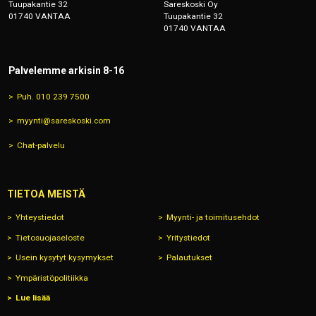
Tuupakantie 32
Sareskoski Oy
01740 VANTAA
Tuupakantie 32
01740 VANTAA
Palvelemme arkisin 8-16
Puh. 010 239 7500
myynti@sareskoski.com
Chat-palvelu
TIETOA MEISTÄ
Yhteystiedot
Myynti- ja toimitusehdot
Tietosuojaseloste
Yritystiedot
Usein kysytyt kysymykset
Palautukset
Ympäristöpolitiikka
Lue lisää