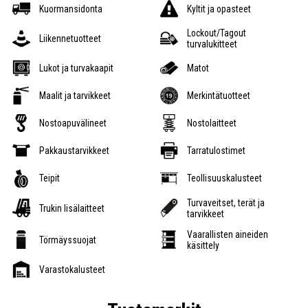
Kuormansidonta
Kyltit ja opasteet
Lockout/Tagout
Liikennetuotteet
turvalukitteet
Lukot ja turvakaapit
Matot
Maalit ja tarvikkeet
Merkintätuotteet
Nostoapuvälineet
Nostolaitteet
Pakkaustarvikkeet
Tarratulostimet
Teipit
Teollisuuskalusteet
Turvaveitset, terät ja
Trukin lisälaitteet
tarvikkeet
Vaarallisten aineiden
Törmäyssuojat
käsittely
Varastokalusteet