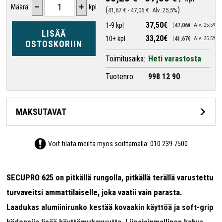
–
+
Määrä:
kpl
41,67 €
-
47,06 €
Alv. 25,5%
37,50€
1-9 kpl
47,06€
Alv. 25.5%
LISÄÄ
33,20€
10+ kpl
41,67€
Alv. 25.5%
OSTOSKORIIN
Toimitusaika:
Heti varastosta
Tuotenro:
998 12 90
MAKSUTAVAT
Voit tilata meiltä myös soittamalla:
010 239 7500
SECUPRO 625 on pitkällä rungolla, pitkällä terällä varustettu
turvaveitsi ammattilaiselle, joka vaatii vain parasta.
Laadukas alumiinirunko kestää kovaakin käyttöä ja soft-grip