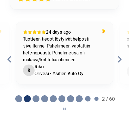
24 days ago
Tuotteen tiedot löytyivät helposti
o
sivuiltanne. Puhelimeen vastattiin
h
heti/nopeasti. Puhelimessa oli
mukava/kohtelias ihminen.
Riku
R
Orivesi • Ysitien Auto Oy
2 / 60