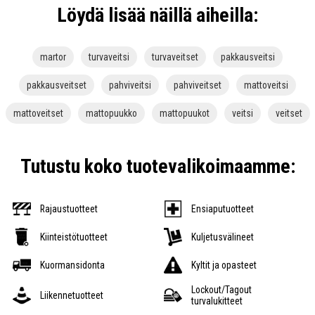
Löydä lisää näillä aiheilla:
martor
turvaveitsi
turvaveitset
pakkausveitsi
pakkausveitset
pahviveitsi
pahviveitset
mattoveitsi
mattoveitset
mattopuukko
mattopuukot
veitsi
veitset
Tutustu koko tuotevalikoimaamme:
Rajaustuotteet
Ensiaputuotteet
Kiinteistötuotteet
Kuljetusvälineet
Kuormansidonta
Kyltit ja opasteet
Lockout/Tagout
Liikennetuotteet
turvalukitteet