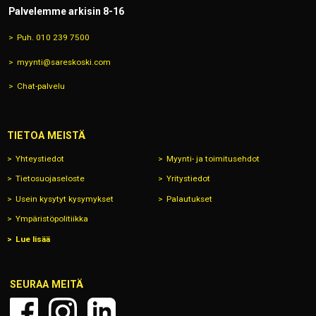
Palvelemme arkisin 8-16
Puh. 010 239 7500
myynti@sareskoski.com
Chat-palvelu
TIETOA MEISTÄ
Yhteystiedot
Myynti- ja toimitusehdot
Tietosuojaseloste
Yritystiedot
Usein kysytyt kysymykset
Palautukset
Ympäristöpolitiikka
Lue lisää
SEURAA MEITÄ