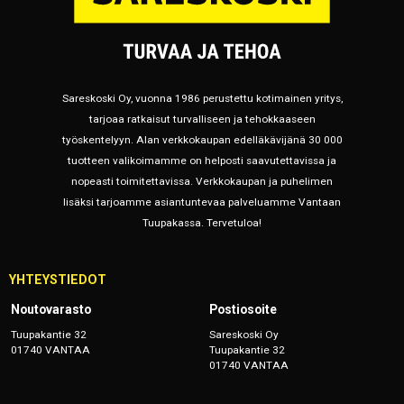
Sareskoski Oy, vuonna 1986 perustettu kotimainen yritys,
tarjoaa ratkaisut turvalliseen ja tehokkaaseen
työskentelyyn. Alan verkkokaupan edelläkävijänä 30 000
tuotteen valikoimamme on helposti saavutettavissa ja
nopeasti toimitettavissa. Verkkokaupan ja puhelimen
lisäksi tarjoamme asiantuntevaa palveluamme Vantaan
Tuupakassa. Tervetuloa!
YHTEYSTIEDOT
Noutovarasto
Postiosoite
Tuupakantie 32
Sareskoski Oy
01740 VANTAA
Tuupakantie 32
01740 VANTAA