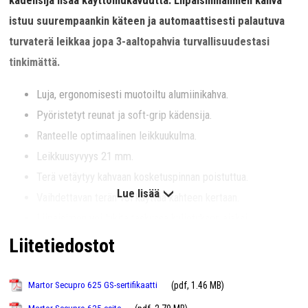
kädensija lisää käyttömukavuutta. Liipaisinmallinen kahva
istuu suurempaankin käteen ja automaattisesti palautuva
turvaterä leikkaa jopa 3-aaltopahvia turvallisuudestasi
tinkimättä.
Luja, ergonomisesti muotoiltu alumiinikahva.
Pyöristetyt reunat ja soft-grip kädensija.
Ranteelle optimaalinen leikkuukulma.
Leikkuusyvyys 21 mm.
Terä vetäytyy kahvaan kosketuspinnan poistuttua.
Lue lisää
Vaihdettavan terän voi käyttää kahteen kertaan.
Liipaisimen voi lukita taskussa kuljetuksen ajaksi.
Helppo terän vaihto - ei vaadi työkaluja.
Liitetiedostot
GS-testattu ja valmistettu Saksassa.
(pdf, 1.46 MB)
Martor Secupro 625 GS-sertifikaatti
Tekniset ominaisuudet