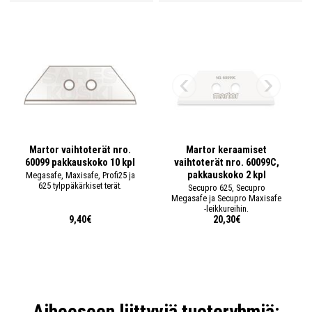
Martor vaihtoterät nro.
Martor keraamiset
60099 pakkauskoko 10 kpl
vaihtoterät nro. 60099C,
pakkauskoko 2 kpl
Megasafe, Maxisafe, Profi25 ja
625 tylppäkärkiset terät.
Secupro 625, Secupro
Megasafe ja Secupro Maxisafe
-leikkureihin.
9,40€
20,30€
Aiheeseen liittyviä tuoteryhmiä: