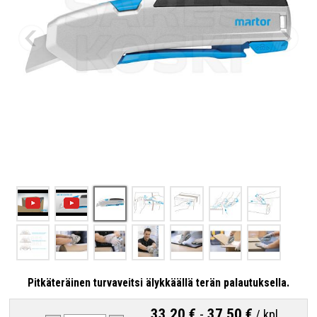
Pitkäteräinen turvaveitsi älykkäällä terän palautuksella.
33,20 €
-
37,50 €
/
kpl