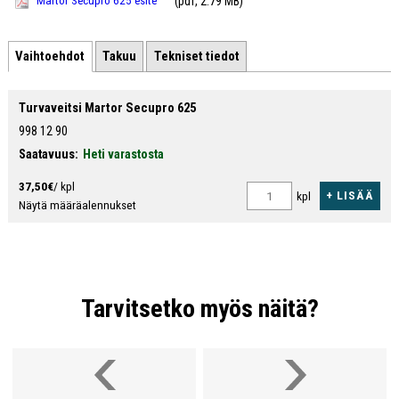
(pdf, 2.79 MB)
Martor Secupro 625 esite
Vaihtoehdot
Takuu
Tekniset tiedot
Turvaveitsi Martor Secupro 625
998 12 90
Leikkuumateriaalit
Saatavuus:
Heti varastosta
37,50€
/ kpl
+ LISÄÄ
kpl
Näytä määräalennukset
Tarvitsetko myös näitä?