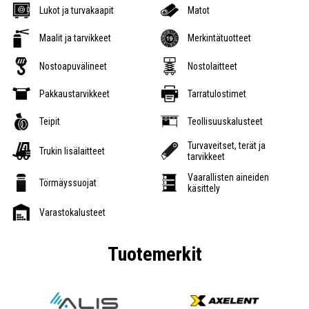
Lukot ja turvakaapit
Matot
Maalit ja tarvikkeet
Merkintätuotteet
Nostoapuvälineet
Nostolaitteet
Pakkaustarvikkeet
Tarratulostimet
Teipit
Teollisuuskalusteet
Turvaveitset, terät ja
Trukin lisälaitteet
tarvikkeet
Vaarallisten aineiden
Törmäyssuojat
käsittely
Varastokalusteet
Tuotemerkit