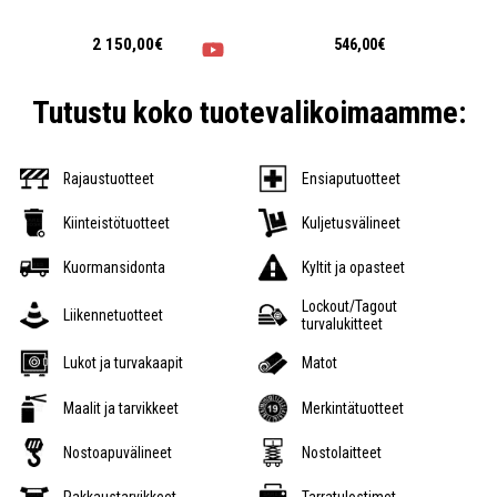
2 150,00€
546,00€
Tutustu koko tuotevalikoimaamme:
Rajaustuotteet
Ensiaputuotteet
Kiinteistötuotteet
Kuljetusvälineet
Kuormansidonta
Kyltit ja opasteet
Lockout/Tagout
Liikennetuotteet
turvalukitteet
Lukot ja turvakaapit
Matot
Maalit ja tarvikkeet
Merkintätuotteet
Nostoapuvälineet
Nostolaitteet