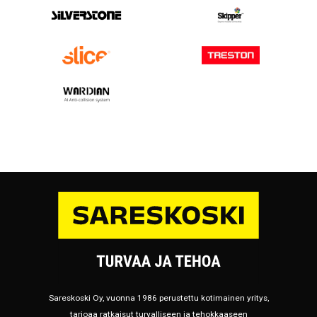
Sareskoski Oy, vuonna 1986 perustettu kotimainen yritys,
tarjoaa ratkaisut turvalliseen ja tehokkaaseen