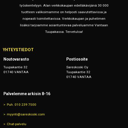
työskentelyyn. Alan verkkokaupan edelläkävijänä 30 000
tuotteen valikoimamme on helposti saavutettavissa ja
nopeasti toimitettavissa. Verkkokaupan ja puhelimen
lisäksi tarjoamme asiantuntevaa palveluamme Vantaan
Tuupakassa. Tervetuloa!
YHTEYSTIEDOT
Noutovarasto
Postiosoite
Tuupakantie 32
Sareskoski Oy
01740 VANTAA
Tuupakantie 32
01740 VANTAA
Palvelemme arkisin 8-16
Puh. 010 239 7500
myynti@sareskoski.com
Chat-palvelu