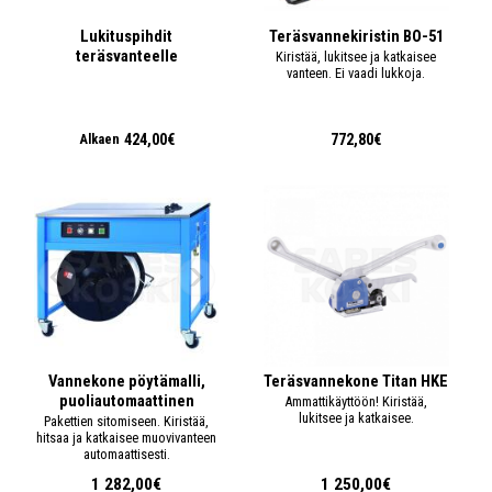
Lukituspihdit
Teräsvannekiristin BO-51
teräsvanteelle
Kiristää, lukitsee ja katkaisee
vanteen. Ei vaadi lukkoja.
424,00€
772,80€
Alkaen
Vannekone pöytämalli,
Teräsvannekone Titan HKE
puoliautomaattinen
Ammattikäyttöön! Kiristää,
lukitsee ja katkaisee.
Pakettien sitomiseen. Kiristää,
hitsaa ja katkaisee muovivanteen
automaattisesti.
1 282,00€
1 250,00€