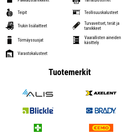
Pakkaustarvikkeet
Tarratulostimet
Teipit
Teollisuuskalusteet
Turvaveitset, terät ja
Trukin lisälaitteet
tarvikkeet
Vaarallisten aineiden
Törmäyssuojat
käsittely
Varastokalusteet
Tuotemerkit