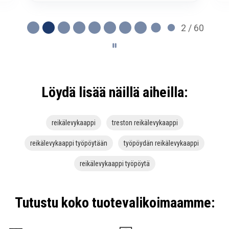
2 / 60
Löydä lisää näillä aiheilla:
reikälevykaappi
treston reikälevykaappi
reikälevykaappi työpöytään
työpöydän reikälevykaappi
reikälevykaappi työpöytä
Tutustu koko tuotevalikoimaamme: