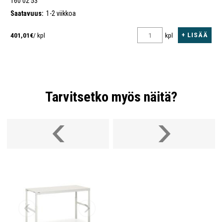
160 02 53
Saatavuus:
1-2 viikkoa
+ LISÄÄ
401,01€
/ kpl
kpl
Tarvitsetko myös näitä?