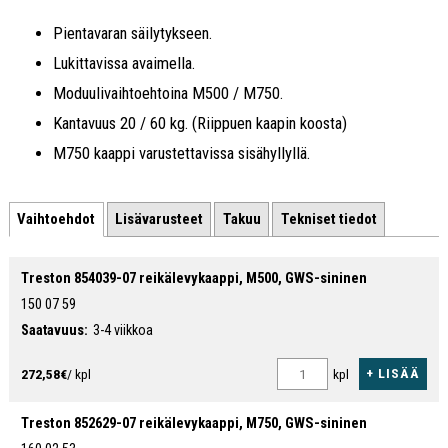
Pientavaran säilytykseen.
Lukittavissa avaimella.
Moduulivaihtoehtoina M500 / M750.
Kantavuus 20 / 60 kg. (Riippuen kaapin koosta)
M750 kaappi varustettavissa sisähyllyllä.
Vaihtoehdot
Lisävarusteet
Takuu
Tekniset tiedot
Treston 854039-07 reikälevykaappi, M500, GWS-sininen
150 07 59
Saatavuus:
3-4 viikkoa
+ LISÄÄ
272,58€
/ kpl
kpl
Treston 852629-07 reikälevykaappi, M750, GWS-sininen