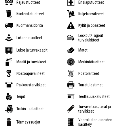
Rajaustuotteet
Ensiaputuotteet
Kiinteistötuotteet
Kuljetusvälineet
Kuormansidonta
Kyltit ja opasteet
Lockout/Tagout
Liikennetuotteet
turvalukitteet
Lukot ja turvakaapit
Matot
Maalit ja tarvikkeet
Merkintätuotteet
Nostoapuvälineet
Nostolaitteet
Pakkaustarvikkeet
Tarratulostimet
Teipit
Teollisuuskalusteet
Turvaveitset, terät ja
Trukin lisälaitteet
tarvikkeet
Vaarallisten aineiden
Törmäyssuojat
käsittely