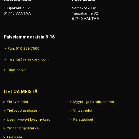
Tuupakantie 32
Sareskoski Oy
01740 VANTAA
Tuupakantie 32
01740 VANTAA
Palvelemme arkisin 8-16
Puh. 010 239 7500
myynti@sareskoski.com
Chat-palvelu
TIETOA MEISTÄ
Yhteystiedot
Myynti- ja toimitusehdot
Tietosuojaseloste
Yritystiedot
Usein kysytyt kysymykset
Palautukset
Ympäristöpolitiikka
Lue lisää