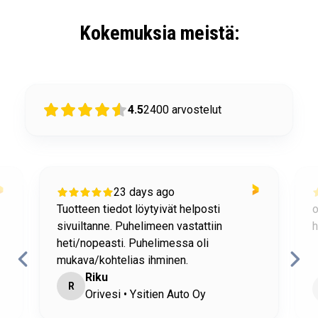
Kokemuksia meistä:
4.5
2400
arvostelut
23 days ago
Tuotteen tiedot löytyivät helposti
o
sivuiltanne. Puhelimeen vastattiin
h
heti/nopeasti. Puhelimessa oli
mukava/kohtelias ihminen.
Riku
R
Orivesi • Ysitien Auto Oy