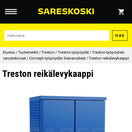
HAE
Etusivu
/
Tuotemerkit
/
Treston
/
Treston työpöydät
/
Treston-työpöytien
varusteluosat
/
Concept-työpöydän lisävarusteet
/
Treston reikälevykaappi
Treston reikälevykaappi