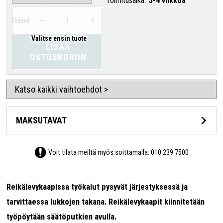
Toimitusaika:
3-4 viikkoa
–
+
Määrä:
Valitse ensin tuote
LISÄÄ
OSTOSKORIIN
Katso kaikki vaihtoehdot >
MAKSUTAVAT
Voit tilata meiltä myös soittamalla:
010 239 7500
Reikälevykaapissa työkalut pysyvät järjestyksessä ja
tarvittaessa lukkojen takana. Reikälevykaapit kiinnitetään
työpöytään säätöputkien avulla.