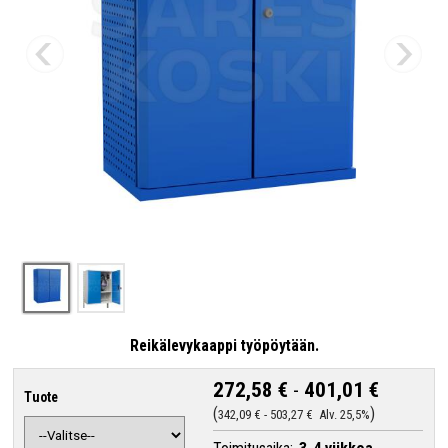
Reikälevykaappi työpöytään.
272,58 €
-
401,01 €
Tuote
342,09 €
-
503,27 €
Alv. 25,5%