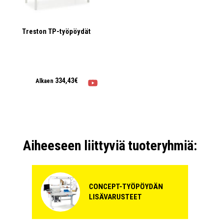
Treston TP-työpöydät
334,43€
Alkaen
Aiheeseen liittyviä tuoteryhmiä:
CONCEPT-TYÖPÖYDÄN
LISÄVARUSTEET