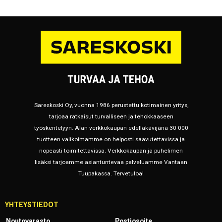
Sareskoski Oy, vuonna 1986 perustettu kotimainen yritys,
tarjoaa ratkaisut turvalliseen ja tehokkaaseen
työskentelyyn. Alan verkkokaupan edelläkävijänä 30 000
tuotteen valikoimamme on helposti saavutettavissa ja
nopeasti toimitettavissa. Verkkokaupan ja puhelimen
lisäksi tarjoamme asiantuntevaa palveluamme Vantaan
Tuupakassa. Tervetuloa!
YHTEYSTIEDOT
Noutovarasto
Postiosoite