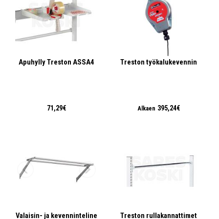
Apuhylly Treston ASSA4
Treston työkalukevennin
71,29€
395,24€
Alkaen
Valaisin- ja kevenninteline
Treston rullakannattimet