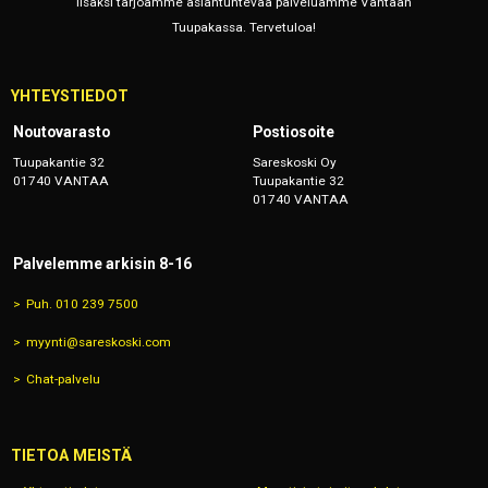
lisäksi tarjoamme asiantuntevaa palveluamme Vantaan
Tuupakassa. Tervetuloa!
YHTEYSTIEDOT
Noutovarasto
Postiosoite
Tuupakantie 32
Sareskoski Oy
01740 VANTAA
Tuupakantie 32
01740 VANTAA
Palvelemme arkisin 8-16
Puh. 010 239 7500
myynti@sareskoski.com
Chat-palvelu
TIETOA MEISTÄ