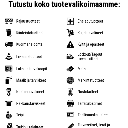
Tutustu koko tuotevalikoimaamme:
Rajaustuotteet
Ensiaputuotteet
Kiinteistötuotteet
Kuljetusvälineet
Kuormansidonta
Kyltit ja opasteet
Lockout/Tagout
Liikennetuotteet
turvalukitteet
Lukot ja turvakaapit
Matot
Maalit ja tarvikkeet
Merkintätuotteet
Nostoapuvälineet
Nostolaitteet
Pakkaustarvikkeet
Tarratulostimet
Teipit
Teollisuuskalusteet
Turvaveitset, terät ja
Trukin lisälaitteet