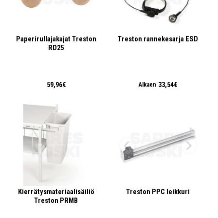
Paperirullajakajat Treston
Treston rannekesarja ESD
RD25
59,96€
33,54€
Alkaen
Kierrätysmateriaalisäiliö
Treston PPC leikkuri
Treston PRMB