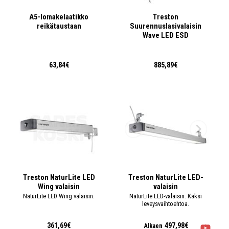
A5-lomakelaatikko
Treston
reikätaustaan
Suurennuslasivalaisin
Wave LED ESD
63,84€
885,89€
Treston NaturLite LED
Treston NaturLite LED-
Wing valaisin
valaisin
NaturLite LED Wing valaisin.
NaturLite LED-valaisin. Kaksi
leveysvaihtoehtoa.
361,69€
497,98€
Alkaen