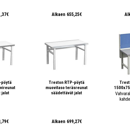
1,37€
Alkaen
655,25€
Al
-pöytä
Treston RTP-pöytä
Trest
vireunat
muovitaso teräsreunat
1500x75
 jalat
säädettävät jalat
Vahvara
kahdel
8,79€
Alkaen
699,27€