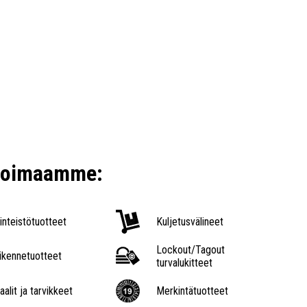
ikoimaamme:
iinteistötuotteet
Kuljetusvälineet
Lockout/Tagout
iikennetuotteet
turvalukitteet
aalit ja tarvikkeet
Merkintätuotteet