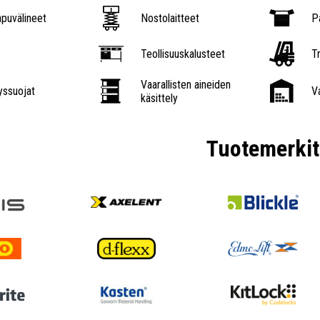
puvälineet
Nostolaitteet
P
Teollisuuskalusteet
Tr
Vaarallisten aineiden
ssuojat
V
käsittely
Tuotemerkit