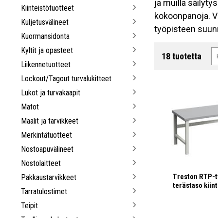
ja muilla säilyty
Kiinteistötuotteet
kokoonpanoja. V
Kuljetusvälineet
työpisteen suun
Kuormansidonta
Kyltit ja opasteet
18 tuotetta
Liikennetuotteet
Lockout/Tagout turvalukitteet
Lukot ja turvakaapit
Matot
Maalit ja tarvikkeet
Merkintätuotteet
Nostoapuvälineet
Nostolaitteet
Treston RTP-t
Pakkaustarvikkeet
terästaso kiint
Tarratulostimet
Teipit