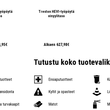
työpöytä
Treston HEVI-työpöytä
so
vinyylitaso
8,95€
Alkaen
627,98€
Tutustu koko tuoteval
tuotteet
Ensiaputuotteet
K
nsidonta
Kyltit ja opasteet
L
a turvakaapit
Matot
M