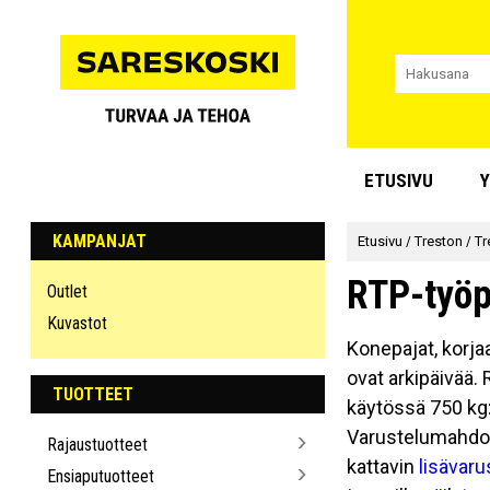
ETUSIVU
Y
KAMPANJAT
Etusivu
/
Treston
/
Tr
RTP-työp
Outlet
Kuvastot
Konepajat, korjaa
ovat arkipäivää.
TUOTTEET
käytössä 750 kg:n
Varustelumahdoll
Rajaustuotteet
kattavin
lisävaru
Ensiaputuotteet