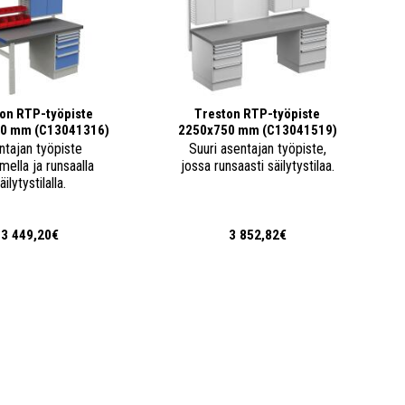
on RTP-työpiste
Treston RTP-työpiste
0 mm (C13041316)
2250x750 mm (C13041519)
ntajan työpiste
Suuri asentajan työpiste,
imella ja runsaalla
jossa runsaasti säilytystilaa.
äilytystilalla.
3 449,20€
3 852,82€