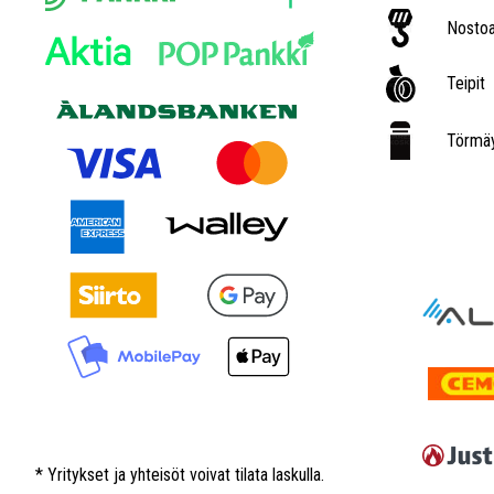
Nostoa
Teipit
Törmäy
* Yritykset ja yhteisöt voivat tilata laskulla.