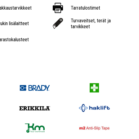
akkaustarvikkeet
Tarratulostimet
Turvaveitset, terät ja
ukin lisälaitteet
tarvikkeet
arastokalusteet