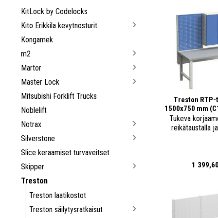
KitLock by Codelocks
Kito Erikkila kevytnosturit
Kongamek
m2
Martor
Master Lock
Mitsubishi Forklift Trucks
Treston RTP-t
1500x750 mm (C
Noblelift
Tukeva korjaam
Notrax
reikätaustalla ja
Silverstone
Slice keraamiset turvaveitset
1 399,6
Skipper
Treston
Treston laatikostot
Treston säilytysratkaisut