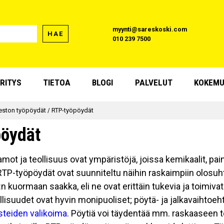
myynti@sareskoski.com
HAE
010 239 7500
RITYS
TIETOA
BLOGI
PALVELUT
KOKEMU
eston työpöydät
/
RTP-työpöydät
öydät
mot ja teollisuus ovat ympäristöjä, joissa kemikaalit, pai
 RTP-työpöydät ovat suunniteltu näihin raskaimpiin olosuh
 kuormaan saakka, eli ne ovat erittäin tukevia ja toimivat
isuudet ovat hyvin monipuoliset; pöytä- ja jalkavaihtoehto
steiden valikoima
. Pöytiä voi täydentää mm. raskaaseen teol