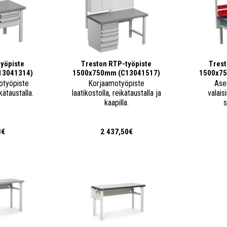
yöpiste
Treston RTP-työpiste
Trest
13041314)
1500x750mm (C13041517)
1500x75
otyöpiste
Korjaamotyöpiste
Ase
ikätaustalla.
laatikostolla, reikätaustalla ja
valais
kaapilla.
s
3€
2 437,50€