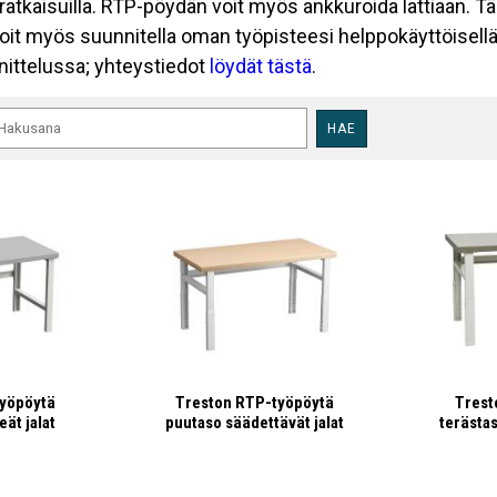
sratkaisuilla. RTP-pöydän voit myös ankkuroida lattiaan. T
oit myös suunnitella oman työpisteesi helppokäyttöisell
nittelussa; yhteystiedot
löydät tästä
.
HAE
yöpöytä
Treston RTP-työpöytä
Trest
eät jalat
puutaso säädettävät jalat
terästas