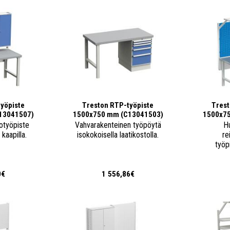
yöpiste
Treston RTP-työpiste
Trest
13041507)
1500x750 mm (C13041503)
1500x7
otyöpiste
Vahvarakenteinen työpöytä
H
 kaapilla.
isokokoisella laatikostolla.
re
työp
0€
1 556,86€