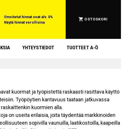
Ilmoitetut hinnat ovat alv. 0%
OSTOSKORI
Näytä hinnat verollisina
KSIA
YHTEYSTIEDOT
TUOTTEET A-Ö
navat kuormat ja työpistettä raskaasti rasittava käyttö
teisiin. Työpöytien kantavuus taataan jatkuvassa
 raskaittenkin kuormien alla.
ja on useita erilaisia, joita täydentää markkinoiden
lisuuteen sopivilla vaunuilla, laatikostoilla, kaapeilla