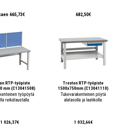
kaen
665,73€
682,50€
on RTP-työpiste
Treston RTP-työpiste
0 mm (C13041508)
1500x750mm (C13041110)
kenteinen työpöytä
Tukevarakenteinen pöytä
la reikätaustalla.
alatasolla ja laatikolla.
1 026,37€
1 032,66€