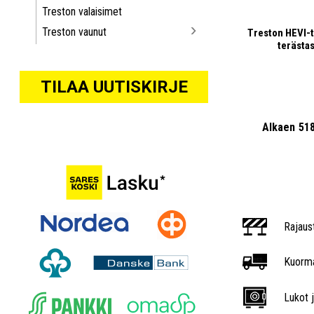
Treston valaisimet
Treston vaunut
Treston HEVI-
terästa
TILAA UUTISKIRJE
Alkaen
51
Rajaus
Kuorma
Lukot j