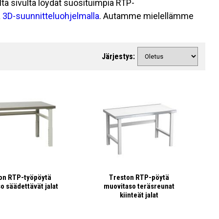
ältä sivulta löydät suosituimpia RTP-
ä
3D-suunnitteluohjelmalla
. Autamme mielellämme
Järjestys:
on RTP-työpöytä
Treston RTP-pöytä
o säädettävät jalat
muovitaso teräsreunat
kiinteät jalat