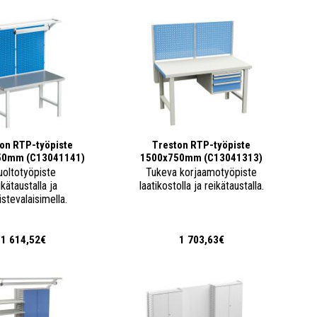
on RTP-työpiste
Treston RTP-työpiste
50mm (C13041141)
1500x750mm (C13041313)
uoltotyöpiste
Tukeva korjaamotyöpiste
ikätaustalla ja
laatikostolla ja reikätaustalla.
istevalaisimella.
1 614,52€
1 703,63€