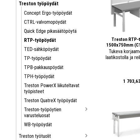
Treston työpöydät
Concept Ergo-työpöydät
CTRL-valvomopöydät
Quick Edge pikasäätöpöytä
Treston RTP-t
RTP-työpöydät
1500x750mm (C
TED-sähköpöydät
Tukeva korjaam
laatikostolla ja re
TP-työpöydät
TPB-pakkauspöydät
TPH-työpöydät
1 703,6
Treston PowerX liikuteltavat
työpisteet
Treston QuatreX työpöydät
Treston-työpöytien
varusteluosat
WB-työpöydät
Treston työtuolit