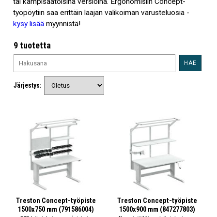
tai kampisäätöisinä versioina. Ergonomisiin Concept-
työpöytiin saa erittäin laajan valikoiman varusteluosia -
kysy lisää
myynnistä!
9 tuotetta
HAE
Järjestys:
Treston Concept-työpiste
Treston Concept-työpiste
1500x750 mm (791586004)
1500x900 mm (847277803)