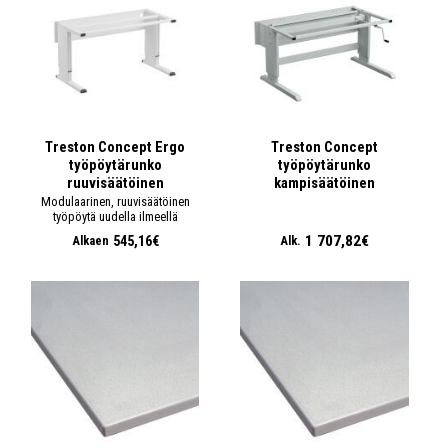
Treston Concept Ergo
Treston Concept
työpöytärunko
työpöytärunko
ruuvisäätöinen
kampisäätöinen
Modulaarinen, ruuvisäätöinen
työpöytä uudella ilmeellä
1 707,82€
545,16€
Alkaen
Alk.