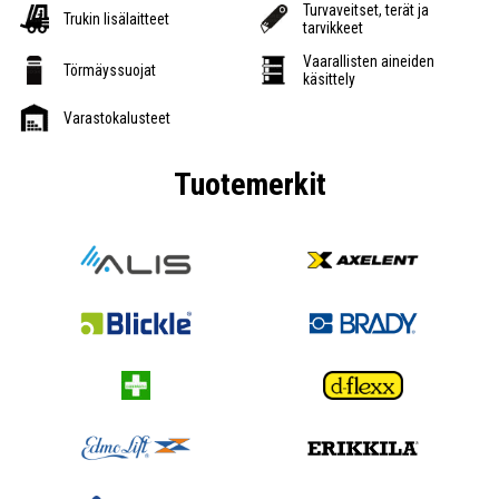
Turvaveitset, terät ja
Trukin lisälaitteet
tarvikkeet
Vaarallisten aineiden
Törmäyssuojat
käsittely
Varastokalusteet
Tuotemerkit