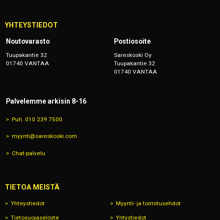
YHTEYSTIEDOT
Noutovarasto
Postiosoite
Tuupakantie 32
Sareskoski Oy
01740 VANTAA
Tuupakantie 32
01740 VANTAA
Palvelemme arkisin 8-16
Puh. 010 239 7500
myynti@sareskoski.com
Chat-palvelu
TIETOA MEISTÄ
Yhteystiedot
Myynti- ja toimitusehdot
Tietosuojaseloste
Yritystiedot