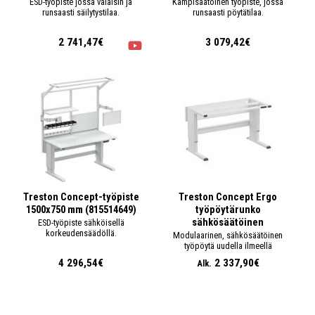
ESD-työpiste jossa valaisin ja
Kampisäätöinen työpiste, jossa
runsaasti säilytystilaa.
runsaasti pöytätilaa.
2 741,47€
3 079,42€
Treston Concept-työpiste
Treston Concept Ergo
1500x750 mm (815514649)
työpöytärunko
sähkösäätöinen
ESD-työpiste sähköisellä
korkeudensäädöllä.
Modulaarinen, sähkösäätöinen
työpöytä uudella ilmeellä
4 296,54€
2 337,90€
Alk.