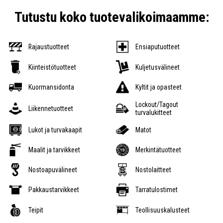
Tutustu koko tuotevalikoimaamme:
Rajaustuotteet
Ensiaputuotteet
Kiinteistötuotteet
Kuljetusvälineet
Kuormansidonta
Kyltit ja opasteet
Lockout/Tagout
Liikennetuotteet
turvalukitteet
Lukot ja turvakaapit
Matot
Maalit ja tarvikkeet
Merkintätuotteet
Nostoapuvälineet
Nostolaitteet
Pakkaustarvikkeet
Tarratulostimet
Teipit
Teollisuuskalusteet