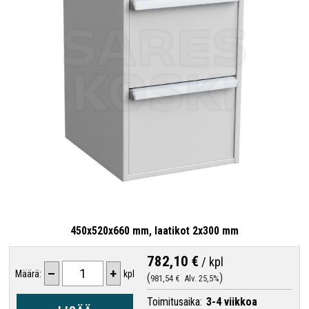
450x520x660 mm, laatikot 2x300 mm
782,10 €
/
kpl
–
+
Määrä:
kpl
981,54 €
Alv. 25,5%
Toimitusaika:
3-4 viikkoa