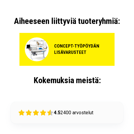
Kiinnityssarjat laatikostoille
Laatikoiden sisustusyhdistelmät
Aiheeseen liittyviä tuoteryhmiä:
Muut laatikostot pyörillä
Kaikki teollisuuslaatikostot
CONCEPT-TYÖPÖYDÄN
LISÄVARUSTEET
Kokemuksia meistä:
4.5
2400
arvostelut