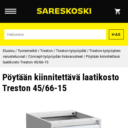
HAE
Etusivu
/
Tuotemerkit
/
Treston
/
Treston työpöydät
/
Treston-työpöytien
varusteluosat
/
Concept-työpöydän lisävarusteet
/
Pöytään kiinnitettävä
laatikosto Treston 45/66-15
Pöytään kiinnitettävä laatikosto
Treston 45/66-15