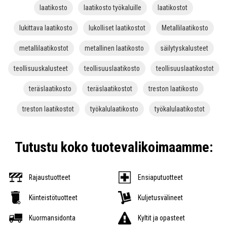
laatikosto
laatikosto työkaluille
laatikostot
lukittava laatikosto
lukolliset laatikostot
Metallilaatikosto
metallilaatikostot
metallinen laatikosto
säilytyskalusteet
teollisuuskalusteet
teollisuuslaatikosto
teollisuuslaatikostot
teräslaatikosto
teräslaatikostot
treston laatikosto
treston laatikostot
työkalulaatikosto
työkalulaatikostot
Tutustu koko tuotevalikoimaamme:
Rajaustuotteet
Ensiaputuotteet
Kiinteistötuotteet
Kuljetusvälineet
Kuormansidonta
Kyltit ja opasteet