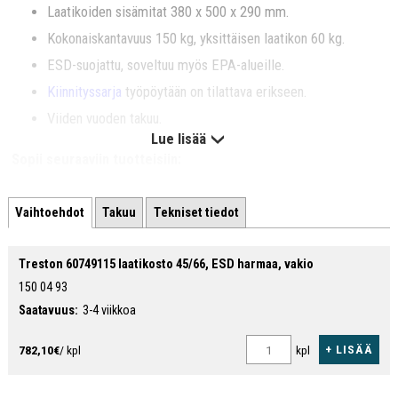
Laatikoiden sisämitat 380 x 500 x 290 mm.
Kokonaiskantavuus 150 kg, yksittäisen laatikon 60 kg.
ESD-suojattu, soveltuu myös EPA-alueille.
Kiinnityssarja
työpöytään on tilattava erikseen.
Viiden vuoden takuu.
Lue lisää
Sopii seuraaviin tuotteisiin:
Concept - ergonominen työpöytä
Vaihtoehdot
Takuu
Tekniset tiedot
TP-työpöytä
TPB-pakkauspöytä
Treston 60749115 laatikosto 45/66, ESD harmaa, vakio
TPH-työpöytä
150 04 93
WB-työpöytä
Saatavuus:
3-4 viikkoa
Workshop - raskas työpöytä
+ LISÄÄ
782,10€
/ kpl
kpl
Katso myös nämä tuotteet: