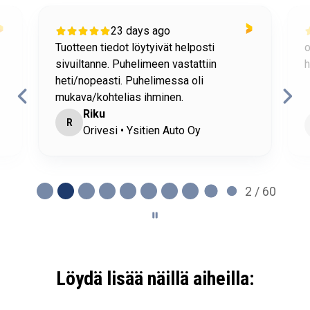
23 days ago
Tuotteen tiedot löytyivät helposti
o
sivuiltanne. Puhelimeen vastattiin
h
heti/nopeasti. Puhelimessa oli
mukava/kohtelias ihminen.
Riku
R
Orivesi • Ysitien Auto Oy
2 / 60
Löydä lisää näillä aiheilla: