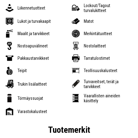
Lockout/Tagout
Liikennetuotteet
turvalukitteet
Lukot ja turvakaapit
Matot
Maalit ja tarvikkeet
Merkintätuotteet
Nostoapuvälineet
Nostolaitteet
Pakkaustarvikkeet
Tarratulostimet
Teipit
Teollisuuskalusteet
Turvaveitset, terät ja
Trukin lisälaitteet
tarvikkeet
Vaarallisten aineiden
Törmäyssuojat
käsittely
Varastokalusteet
Tuotemerkit