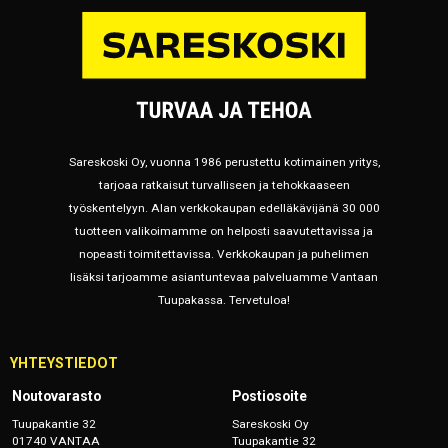
Sareskoski Oy, vuonna 1986 perustettu kotimainen yritys,
tarjoaa ratkaisut turvalliseen ja tehokkaaseen
työskentelyyn. Alan verkkokaupan edelläkävijänä 30 000
tuotteen valikoimamme on helposti saavutettavissa ja
nopeasti toimitettavissa. Verkkokaupan ja puhelimen
lisäksi tarjoamme asiantuntevaa palveluamme Vantaan
Tuupakassa. Tervetuloa!
YHTEYSTIEDOT
Noutovarasto
Postiosoite
Tuupakantie 32
Sareskoski Oy
01740 VANTAA
Tuupakantie 32