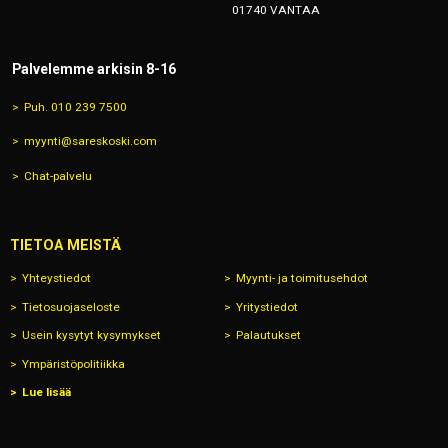
01740 VANTAA
Palvelemme arkisin 8-16
Puh. 010 239 7500
myynti@sareskoski.com
Chat-palvelu
TIETOA MEISTÄ
Yhteystiedot
Myynti- ja toimitusehdot
Tietosuojaseloste
Yritystiedot
Usein kysytyt kysymykset
Palautukset
Ympäristöpolitiikka
Lue lisää