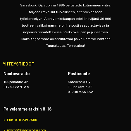
Sareskoski Oy, vuonna 1986 perustettu kotimainen yritys,
tarjoaa ratkaisut turvalliseen ja tehokkaaseen
työskentelyyn. Alan verkkokaupan edelläkävijänä 30 000
tuotteen valikoimamme on helposti saavutettavissa ja
nopeasti toimitettavissa. Verkkokaupan ja puhelimen
lisäksi tarjoamme asiantuntevaa palveluamme Vantaan
Tuupakassa. Tervetuloa!
YHTEYSTIEDOT
Noutovarasto
Postiosoite
Tuupakantie 32
Sareskoski Oy
01740 VANTAA
Tuupakantie 32
01740 VANTAA
Palvelemme arkisin 8-16
Puh. 010 239 7500
myynti@sareskoski.com