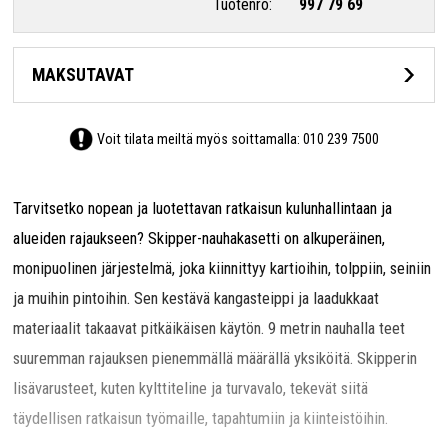
Tuotenro:
997 79 69
MAKSUTAVAT
Voit tilata meiltä myös soittamalla:
010 239 7500
Tarvitsetko nopean ja luotettavan ratkaisun kulunhallintaan ja
alueiden rajaukseen? Skipper-nauhakasetti on alkuperäinen,
monipuolinen järjestelmä, joka kiinnittyy kartioihin, tolppiin, seiniin
ja muihin pintoihin. Sen kestävä kangasteippi ja laadukkaat
materiaalit takaavat pitkäikäisen käytön. 9 metrin nauhalla teet
suuremman rajauksen pienemmällä määrällä yksiköitä. Skipperin
lisävarusteet, kuten kylttiteline ja turvavalo, tekevät siitä
täydellisen ratkaisun työmaille, tapahtumiin ja kiinteistöihin.