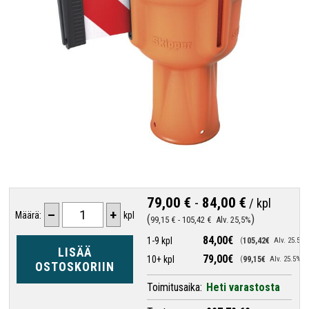
79,00 €
-
84,00 €
/
kpl
–
+
Määrä:
kpl
99,15 €
-
105,42 €
Alv. 25,5%
84,00€
1-9 kpl
105,42€
Alv. 25.5%
LISÄÄ
79,00€
10+ kpl
99,15€
Alv. 25.5%
OSTOSKORIIN
Toimitusaika:
Heti varastosta