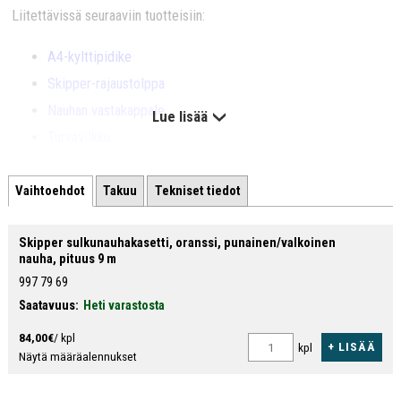
Liitettävissä seuraaviin tuotteisiin:
A4-kylttipidike
Skipper-rajaustolppa
Nauhan vastakappale
Lue lisää
Turvavilkku
Skipper-sulkukartio
Vaihtoehdot
Takuu
Tekniset tiedot
Seinäteline
Puristinkiinnike
(toimii nauhan vastakappaleena)
Skipper sulkunauhakasetti, oranssi, punainen/valkoinen
Yleiskiinnitin
(toimii nauhan vastakappaleena)
nauha, pituus 9 m
Imukuppi
(toimii nauhan vastakappaleena)
997 79 69
Saatavuus:
Heti varastosta
84,00€
/ kpl
+ LISÄÄ
kpl
Näytä määräalennukset