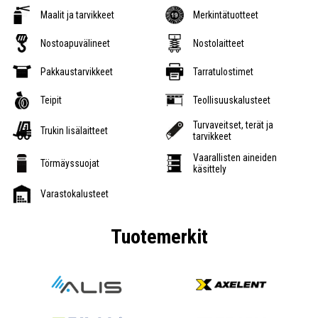
Maalit ja tarvikkeet
Merkintätuotteet
Nostoapuvälineet
Nostolaitteet
Pakkaustarvikkeet
Tarratulostimet
Teipit
Teollisuuskalusteet
Turvaveitset, terät ja
Trukin lisälaitteet
tarvikkeet
Vaarallisten aineiden
Törmäyssuojat
käsittely
Varastokalusteet
Tuotemerkit