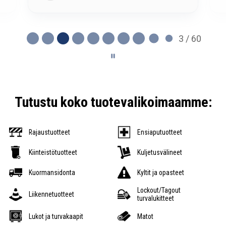
3 / 60
Tutustu koko tuotevalikoimaamme:
Rajaustuotteet
Ensiaputuotteet
Kiinteistötuotteet
Kuljetusvälineet
Kuormansidonta
Kyltit ja opasteet
Lockout/Tagout
Liikennetuotteet
turvalukitteet
Lukot ja turvakaapit
Matot