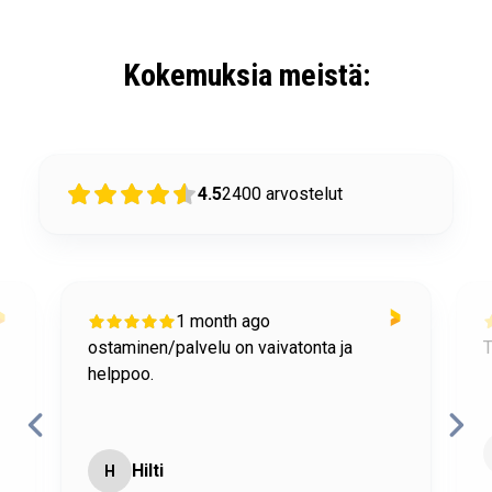
Kokemuksia meistä:
4.5
2400
arvostelut
1 month ago
ostaminen/palvelu on vaivatonta ja
T
helppoo.
Hilti
H