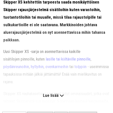
Skipper XS kehitettiin tarpeesta saada monikäyttöinen
Skipper rajausjärjestelmä sisätiloihin kuten varastoihin,
tuotantotiloihin tai muualle, missä tilaa rajaustolpille tai
sulkukartioille ei ole saatavana. Markkinoiden johtava
aluerajausjärjestelmä on nyt asennettavissa mihin tahansa
paikkaan.
Uusi Skipper XS -sarja on asennettavissa kaikille
sisätilojen pinnoille, kuten
lasille tai kiiltäville pinnoille
,
pöydänreunoihin
,
hyllyihin
,
ovenkarmeihin
tai
tolppiin
- useimmissa
tapauksissa mitään jälkiä jättämättä! Enää vain mielikuvitus on
rajana.
Skipper XS nauhakasetissa on samat tutut ominaisuudet, jotka ovat
Lue lisää
tehneet Skipperistä niin suositun: 9-metrinen kestävä kangasnauha,
hallittu palautus, nauhan lukitusmekanismi ja yhteensopivuus