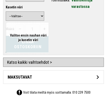
Toimitusaika:
Vaihtoehtoja
varastossa
Kasetin väri
–
+
Määrä:
Valitse ensin nauhan väri
ja kasetin väri
LISÄÄ
OSTOSKORIIN
Katso kaikki vaihtoehdot >
MAKSUTAVAT
Voit tilata meiltä myös soittamalla:
010 239 7500