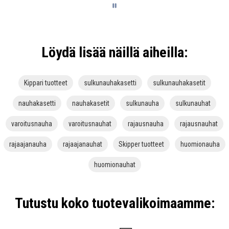
Löydä lisää näillä aiheilla:
Kippari tuotteet
sulkunauhakasetti
sulkunauhakasetit
nauhakasetti
nauhakasetit
sulkunauha
sulkunauhat
varoitusnauha
varoitusnauhat
rajausnauha
rajausnauhat
rajaajanauha
rajaajanauhat
Skipper tuotteet
huomionauha
huomionauhat
Tutustu koko tuotevalikoimaamme: