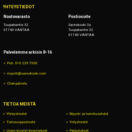
YHTEYSTIEDOT
Noutovarasto
Postiosoite
Tuupakantie 32
Sareskoski Oy
01740 VANTAA
Tuupakantie 32
01740 VANTAA
Palvelemme arkisin 8-16
Puh. 010 239 7500
myynti@sareskoski.com
Chat-palvelu
TIETOA MEISTÄ
Yhteystiedot
Myynti- ja toimitusehdot
Tietosuojaseloste
Yritystiedot
Usein kysytyt kysymykset
Palautukset