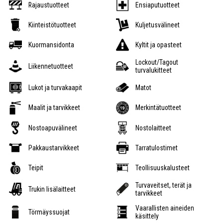
Rajaustuotteet
Ensiaputuotteet
Kiinteistötuotteet
Kuljetusvälineet
Kuormansidonta
Kyltit ja opasteet
Lockout/Tagout
Liikennetuotteet
turvalukitteet
Lukot ja turvakaapit
Matot
Maalit ja tarvikkeet
Merkintätuotteet
Nostoapuvälineet
Nostolaitteet
Pakkaustarvikkeet
Tarratulostimet
Teipit
Teollisuuskalusteet
Turvaveitset, terät ja
Trukin lisälaitteet
tarvikkeet
Vaarallisten aineiden
Törmäyssuojat
käsittely