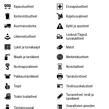
Rajaustuotteet
Ensiaputuotteet
Kiinteistötuotteet
Kuljetusvälineet
Kuormansidonta
Kyltit ja opasteet
Lockout/Tagout
Liikennetuotteet
turvalukitteet
Lukot ja turvakaapit
Matot
Maalit ja tarvikkeet
Merkintätuotteet
Nostoapuvälineet
Nostolaitteet
Pakkaustarvikkeet
Tarratulostimet
Teipit
Teollisuuskalusteet
Turvaveitset, terät ja
Trukin lisälaitteet
tarvikkeet
Vaarallisten aineiden
Törmäyssuojat