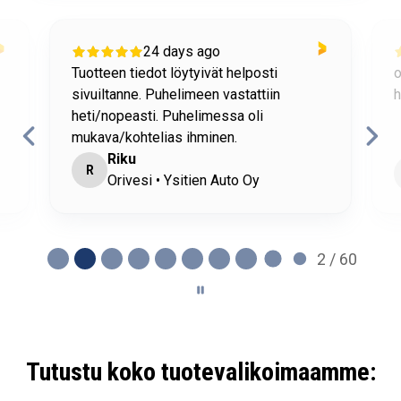
24 days ago
Tuotteen tiedot löytyivät helposti
o
sivuiltanne. Puhelimeen vastattiin
h
heti/nopeasti. Puhelimessa oli
mukava/kohtelias ihminen.
Riku
R
Orivesi • Ysitien Auto Oy
2 / 60
Tutustu koko tuotevalikoimaamme: