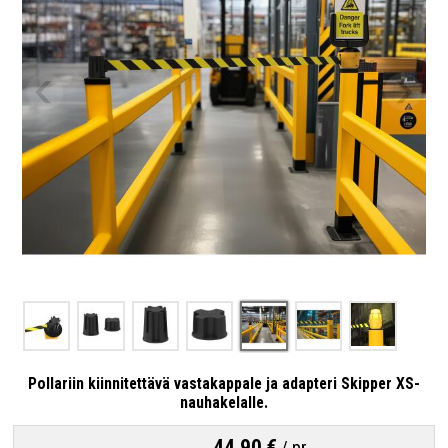
Pollariin kiinnitettävä vastakappale ja adapteri Skipper XS-
nauhakelalle.
44,90 €
/
pr