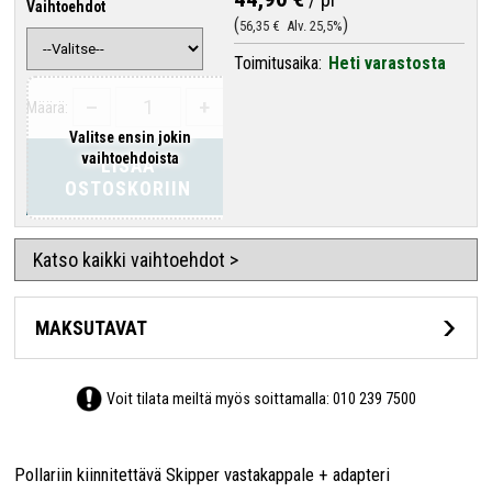
Vaihtoehdot
56,35 €
Alv. 25,5%
Toimitusaika:
Heti varastosta
–
+
Määrä:
Valitse ensin jokin
vaihtoehdoista
LISÄÄ
OSTOSKORIIN
Katso kaikki vaihtoehdot >
MAKSUTAVAT
Voit tilata meiltä myös soittamalla:
010 239 7500
Pollariin kiinnitettävä Skipper vastakappale + adapteri