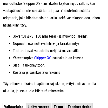
mahdollistaa Skipper XS-nauhakelan käytön myös silloin, kun
vastapäässä ei ole seinää tai tolppaa. Yhdistelmä sisältää
adapterin, joka kiinnitetään pollariin, sekä vastakappaleen, johon
nauha kiinnittyy.
Soveltuu ⌀75–150 mm teräs- ja muovipollareihin.
Nopeasti asennettava hihna- ja tarrakiinnitys.
Tuotteet ovat varusteltu neljällä ruuvireiällä.
Yhteensopiva
Skipper XS
-nauhakelojen kanssa.
Sisä- ja ulkokäyttöön.
Kestävä ja säänkestävä rakenne.
Täydellinen ratkaisu tilapäisiin rajauksiin, erityisesti avoimilla
alueilla, joissa ei ole kiinteitä rakenteita.
Vaihtoehdot
Lisävarusteet
Takuu
Tekniset tiedot