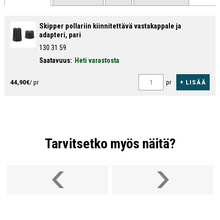
Skipper pollariin kiinnitettävä vastakappale ja
adapteri, pari
130 31 59
Saatavuus:
Heti varastosta
+ LISÄÄ
44,90€
/ pr
pr
Tarvitsetko myös näitä?