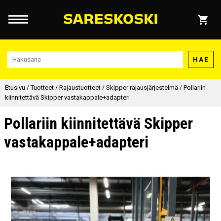
HAE
Etusivu
/
Tuotteet
/
Rajaustuotteet
/
Skipper rajausjärjestelmä
/
Pollariin
kiinnitettävä Skipper vastakappale+adapteri
Pollariin kiinnitettävä Skipper
vastakappale+adapteri