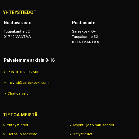
YHTEYSTIEDOT
Noutovarasto
Postiosoite
Tuupakantie 32
Sareskoski Oy
01740 VANTAA
Tuupakantie 32
01740 VANTAA
Palvelemme arkisin 8-16
Puh. 010 239 7500
myynti@sareskoski.com
Chat-palvelu
TIETOA MEISTÄ
Yhteystiedot
Myynti- ja toimitusehdot
Tietosuojaseloste
Yritystiedot