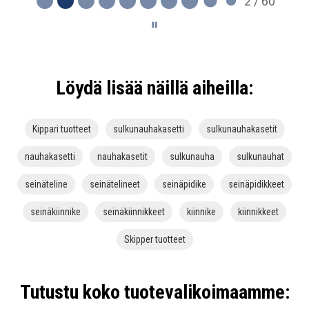
2 / 60
Löydä lisää näillä aiheilla:
Kippari tuotteet
sulkunauhakasetti
sulkunauhakasetit
nauhakasetti
nauhakasetit
sulkunauha
sulkunauhat
seinäteline
seinätelineet
seinäpidike
seinäpidikkeet
seinäkiinnike
seinäkiinnikkeet
kiinnike
kiinnikkeet
Skipper tuotteet
Tutustu koko tuotevalikoimaamme: