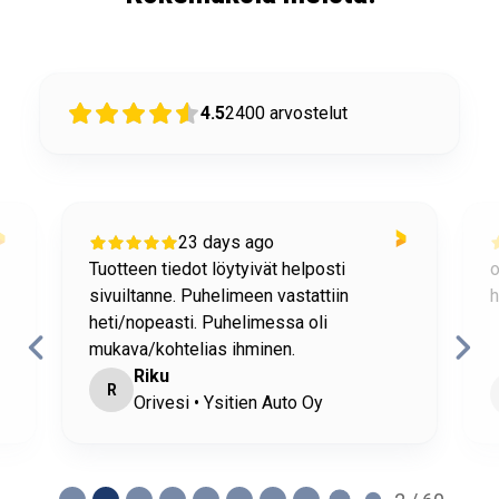
4.5
2400
arvostelut
23 days ago
Tuotteen tiedot löytyivät helposti
o
sivuiltanne. Puhelimeen vastattiin
h
heti/nopeasti. Puhelimessa oli
mukava/kohtelias ihminen.
Riku
R
Orivesi • Ysitien Auto Oy