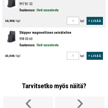
997 81 32
Saatavuus:
Heti varastosta
+ LISÄÄ
34,90€
/ kpl
kpl
Skipper magneettinen seinäteline
998 00 60
Saatavuus:
Heti varastosta
+ LISÄÄ
43,50€
/ kpl
kpl
Tarvitsetko myös näitä?