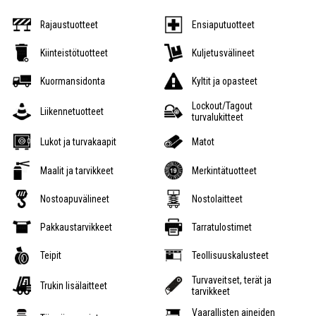
Rajaustuotteet
Ensiaputuotteet
Kiinteistötuotteet
Kuljetusvälineet
Kuormansidonta
Kyltit ja opasteet
Lockout/Tagout
Liikennetuotteet
turvalukitteet
Lukot ja turvakaapit
Matot
Maalit ja tarvikkeet
Merkintätuotteet
Nostoapuvälineet
Nostolaitteet
Pakkaustarvikkeet
Tarratulostimet
Teipit
Teollisuuskalusteet
Turvaveitset, terät ja
Trukin lisälaitteet
tarvikkeet
Vaarallisten aineiden