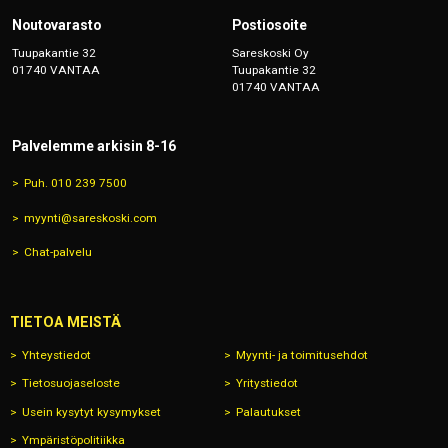
Noutovarasto
Postiosoite
Tuupakantie 32
Sareskoski Oy
01740 VANTAA
Tuupakantie 32
01740 VANTAA
Palvelemme arkisin 8-16
Puh. 010 239 7500
myynti@sareskoski.com
Chat-palvelu
TIETOA MEISTÄ
Yhteystiedot
Myynti- ja toimitusehdot
Tietosuojaseloste
Yritystiedot
Usein kysytyt kysymykset
Palautukset
Ympäristöpolitiikka