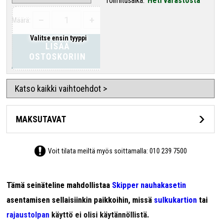
Toimitusaika:
Heti varastosta
–
+
Määrä:
Valitse ensin tyyppi
LISÄÄ
OSTOSKORIIN
Katso kaikki vaihtoehdot >
MAKSUTAVAT
Voit tilata meiltä myös soittamalla:
010 239 7500
Tämä seinäteline mahdollistaa
Skipper nauhakasetin
asentamisen sellaisiinkin paikkoihin, missä
sulkukartion
tai
rajaustolpan
käyttö ei olisi käytännöllistä.