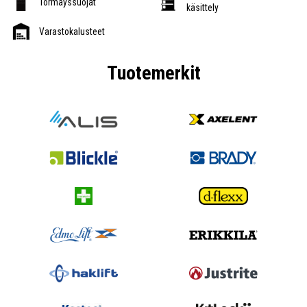
Törmäyssuojat
käsittely
Varastokalusteet
Tuotemerkit