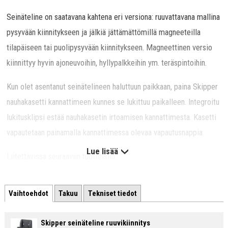
Seinäteline on saatavana kahtena eri versiona: ruuvattavana mallina
pysyvään kiinnitykseen ja jälkiä jättämättömillä magneeteilla
tilapäiseen tai puolipysyvään kiinnitykseen. Magneettinen versio
kiinnittyy hyvin ajoneuvoihin, hyllypalkkeihin ym. teräspintoihin.
Kun olet asentanut seinätelineen haluttuun paikkaan, paina Skipper
nauhakasetti kannattimeen kunnes se lukittuu paikalleen. Integroitu
lukitusklipsi estää nauhakasetin irtoamisen kannattimesta. Kasetti
vapautetaan painamalla kannattimessa olevaa vapautusnappia.
Lue lisää
Liitettävissä seuraaviin tuotteisiin:
Skipper nauhakasetti
Vaihtoehdot
Takuu
Tekniset tiedot
Skipper päätekappale
Skipper seinäteline ruuvikiinnitys