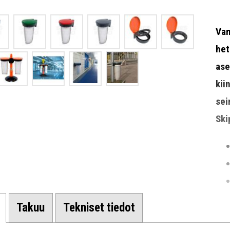
Van
het
ase
kii
sei
Ski
Takuu
Tekniset tiedot