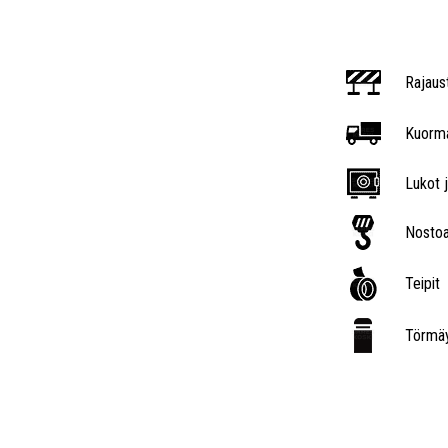
Rajaus
Kuorma
Lukot j
Nostoa
Teipit
Törmäy