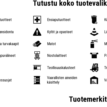
Tutustu koko tuoteval
tuotteet
Ensiaputuotteet
K
nsidonta
Kyltit ja opasteet
L
a turvakaapit
Matot
M
puvälineet
Nostolaitteet
P
Teollisuuskalusteet
Tr
Vaarallisten aineiden
ssuojat
V
käsittely
Tuotemerkit