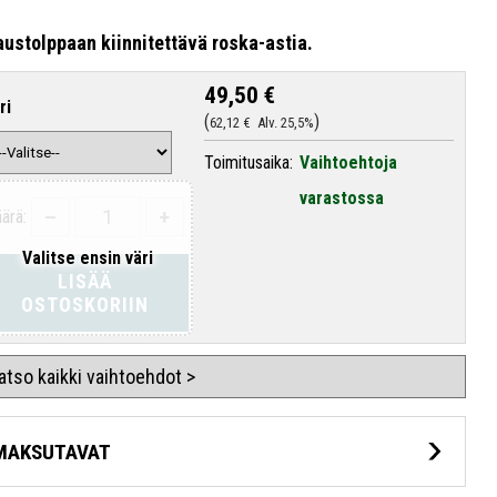
austolppaan kiinnitettävä roska-astia.
49,50 €
ri
62,12 €
Alv. 25,5%
Toimitusaika:
Vaihtoehtoja
varastossa
–
+
ärä:
Valitse ensin väri
LISÄÄ
OSTOSKORIIN
atso kaikki vaihtoehdot >
MAKSUTAVAT