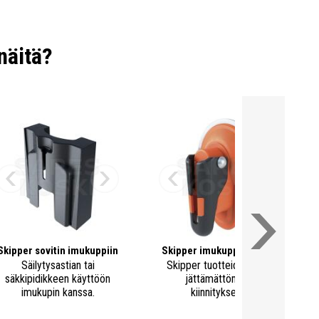
ettävissä seuraaviin tuotteisiin:
näitä?
Skipper pidikekaulus
Skipper rajaustolppa
(pidikekauluksen avulla)
Skipper imukupin sovitin
Skipper imukuppikiinnitin
(imukuppisovittimen avulla)
Skipper puristekiinnike
Skipper seinäkiinnitin
(suosituksena ruuvikiinnitteinen)
Skipper kiinnitin kaareville pinnoille
Skipper yleiskiinnitin
Skipper sovitin imukuppiin
Skipper imukuppikiinnitin
Säilytysastian tai
Skipper tuotteiden jälkiä
säkkipidikkeen käyttöön
jättämättömään
imukupin kanssa.
kiinnitykseen.