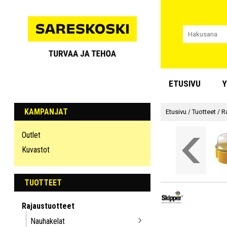
ETUSIVU
Y
KAMPANJAT
Etusivu
/
Tuotteet
/
R
Outlet
Kuvastot
TUOTTEET
Rajaustuotteet
Nauhakelat