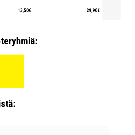
13,50€
29,90€
oteryhmiä:
stä: