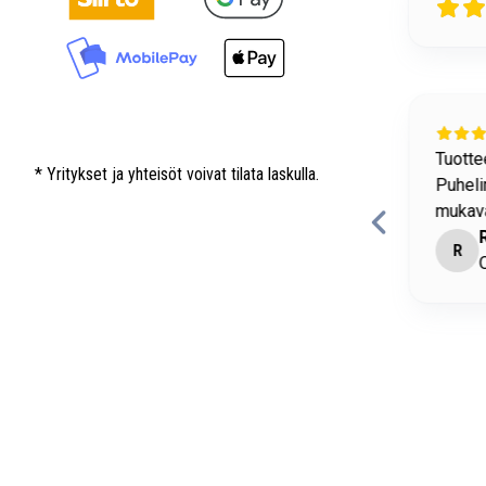
22 days ago
allisuuteen liittyviä tavaroita löytyy hyvin.
Tuottee
* Yritykset ja yhteisöt voivat tilata laskulla.
Puheli
mukava
imo Matikainen
R
antaa • Convion Oy
O