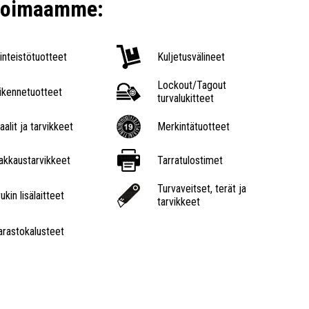
ikoimaamme:
iinteistötuotteet
Kuljetusvälineet
Lockout/Tagout
iikennetuotteet
turvalukitteet
aalit ja tarvikkeet
Merkintätuotteet
akkaustarvikkeet
Tarratulostimet
Turvaveitset, terät ja
ukin lisälaitteet
tarvikkeet
arastokalusteet