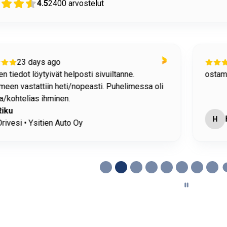
4.5
2400
arvostelut
23 days ago
n tiedot löytyivät helposti sivuiltanne.
ostami
meen vastattiin heti/nopeasti. Puhelimessa oli
/kohtelias ihminen.
Riku
H
rivesi • Ysitien Auto Oy