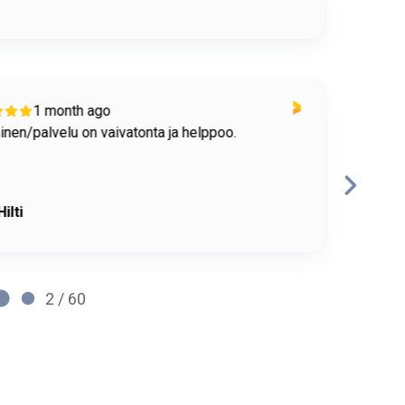
1 month ago
nen/palvelu on vaivatonta ja helppoo.
Toimi
RP
Hilti
2 / 60