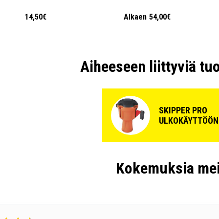
14,50€
Alkaen
54,00€
Aiheeseen liittyviä tu
SKIPPER PRO
ULKOKÄYTTÖÖN
Kokemuksia mei