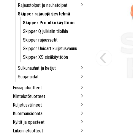
Rajaustolpat ja nauhatolpat
Skipper rajausjärjestelmä
Skipper Pro ulkokäyttöön
Skipper Q julkisiin tiloihin
Skipper rajaussetit
Skipper Unicart kuljetusvaunu
Skipper XS sisäkäyttöön
Sulkunauhat ja ketjut
Suoja-aidat
Ensiaputuotteet
Kiinteistötuotteet
Kuljetusvälineet
Kuormansidonta
Kyltit ja opasteet
Liikennetuotteet