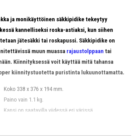
kka ja monikäyttöinen säkkipidike tekeytyy
kessä kannelliseksi roska-astiaksi, kun siihen
tetaan jätesäkki tai roskapussi. Säkkipidike on
nnitettävissä muun muassa
rajaustolppaan
tai
nään. Kiinnityksessä voit käyttää mitä tahansa
pper kiinnitystuotetta puristinta lukuunottamatta.
Koko 338 x 376 x 194 mm.
Paino vain 1.1 kg.
Kansi on saatavilla viidessä eri värissä.
Toimitukseen sisältyy valikoima tarroja
käyttötarkoituksen ilmaisemiseksi.