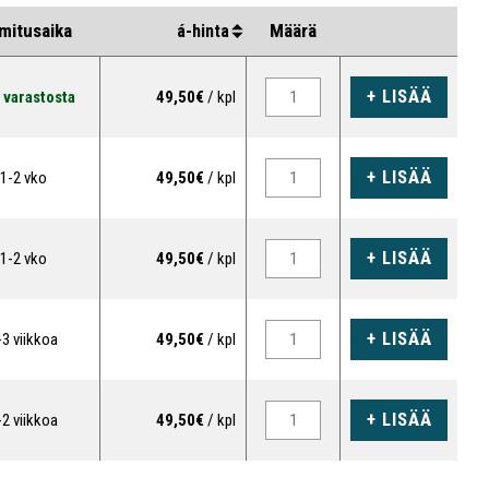
a esimerkkejä säkkipidikkeen käyttömahdollisuuksista:
Lue lisää
mitusaika
Määrä
á-hinta
Seinäkiinnitteisenä roskapussin pidikkeenä
+ LISÄÄ
 varastosta
49,50€
/ kpl
(
seinäkiinnittimen
avulla)
Itsenäisenä kierrätysasemana yhdistämällä 1 tai 2
+ LISÄÄ
1-2 vko
49,50€
/ kpl
säkkipidikettä rajaustolppaan (
pidikekauluksen
avulla)
Kiinnitettynä magneettiseen pintaan (
yleiskiinnittimen
+ LISÄÄ
1-2 vko
49,50€
/ kpl
avulla)
Kiinnitettynä puuhun, rakennustelineisiin ja muihin
+ LISÄÄ
-3 viikkoa
49,50€
/ kpl
pylväisiin (
kaarevien pintojen kiinnittimen
avulla)
Kiinnitettynä lasipintaan tai muuhun korkeakiiltoiseen
pintaan (
imukuppisovittimen
ja
imukuppikiinnittimen
+ LISÄÄ
-2 viikkoa
49,50€
/ kpl
avulla)