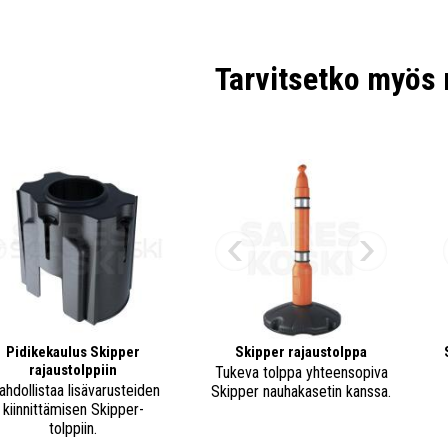
Liit
Tarvitsetko myös 
Pidikekaulus Skipper
Skipper rajaustolppa
rajaustolppiin
Tukeva tolppa yhteensopiva
hdollistaa lisävarusteiden
Skipper nauhakasetin kanssa.
kiinnittämisen Skipper-
tolppiin.