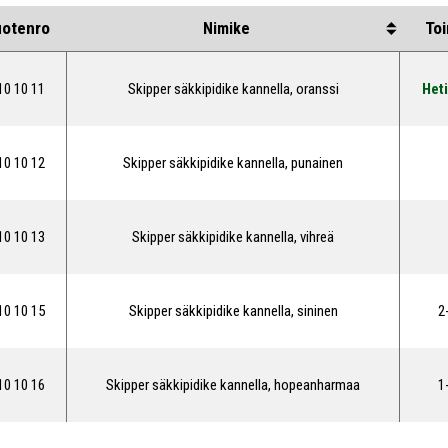
All
uotenro
Toi
Nimike
10 10 11
Skipper säkkipidike kannella, oranssi
Heti
10 10 12
Skipper säkkipidike kannella, punainen
10 10 13
Skipper säkkipidike kannella, vihreä
10 10 15
Skipper säkkipidike kannella, sininen
2
10 10 16
Skipper säkkipidike kannella, hopeanharmaa
1