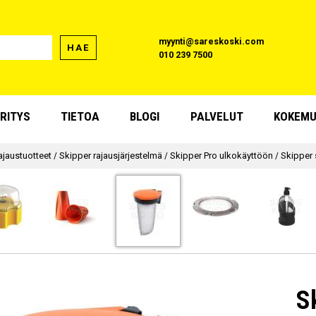
myynti@sareskoski.com
HAE
010 239 7500
RITYS
TIETOA
BLOGI
PALVELUT
KOKEMU
ajaustuotteet
/
Skipper rajausjärjestelmä
/
Skipper Pro ulkokäyttöön
/
Skipper 
S