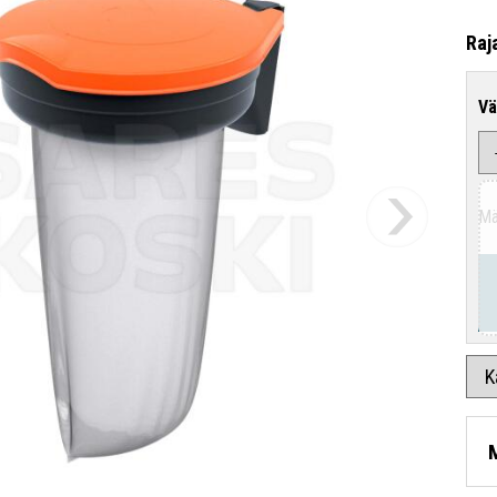
Raj
Vä
Mä
K