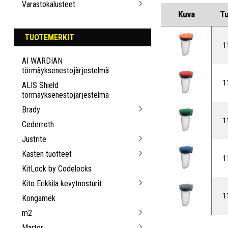
Varastokalusteet
Kuva
T
TUOTEMERKIT
1
AI WARDIAN
törmäyksenestojärjestelmä
1
ALIS Shield
törmäyksenestojärjestelmä
Brady
1
Cederroth
Justrite
Kasten tuotteet
1
KitLock by Codelocks
Kito Erikkila kevytnosturit
1
Kongamek
m2
Martor