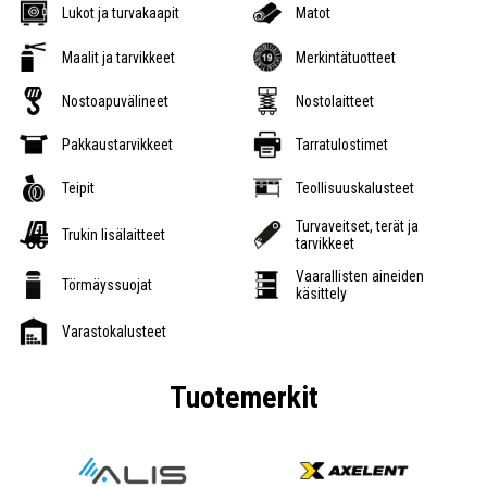
Lukot ja turvakaapit
Matot
Maalit ja tarvikkeet
Merkintätuotteet
Nostoapuvälineet
Nostolaitteet
Pakkaustarvikkeet
Tarratulostimet
Teipit
Teollisuuskalusteet
Turvaveitset, terät ja
Trukin lisälaitteet
tarvikkeet
Vaarallisten aineiden
Törmäyssuojat
käsittely
Varastokalusteet
Tuotemerkit