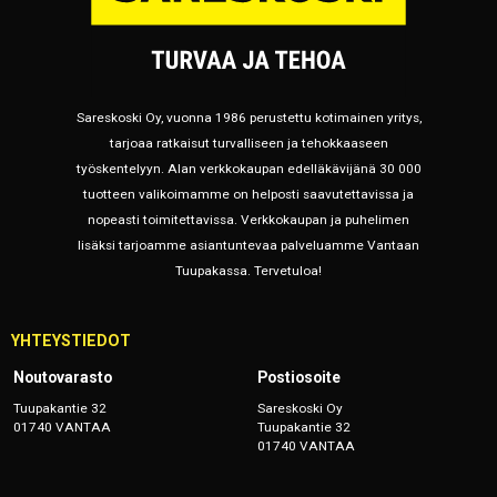
Sareskoski Oy, vuonna 1986 perustettu kotimainen yritys,
tarjoaa ratkaisut turvalliseen ja tehokkaaseen
työskentelyyn. Alan verkkokaupan edelläkävijänä 30 000
tuotteen valikoimamme on helposti saavutettavissa ja
nopeasti toimitettavissa. Verkkokaupan ja puhelimen
lisäksi tarjoamme asiantuntevaa palveluamme Vantaan
Tuupakassa. Tervetuloa!
YHTEYSTIEDOT
Noutovarasto
Postiosoite
Tuupakantie 32
Sareskoski Oy
01740 VANTAA
Tuupakantie 32
01740 VANTAA