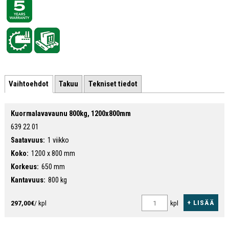
Vaihtoehdot
Takuu
Tekniset tiedot
Kuormalavavaunu 800kg, 1200x800mm
639 22 01
Saatavuus:
1 viikko
Koko:
1200 x 800 mm
Korkeus:
650 mm
Kantavuus:
800 kg
+ LISÄÄ
297,00€
/ kpl
kpl