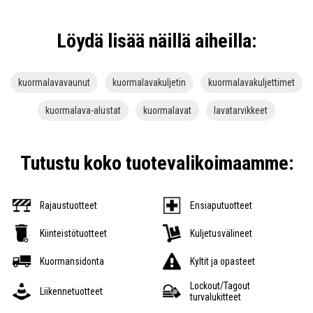
Löydä lisää näillä aiheilla:
kuormalavavaunut
kuormalavakuljetin
kuormalavakuljettimet
kuormalava-alustat
kuormalavat
lavatarvikkeet
Tutustu koko tuotevalikoimaamme:
Rajaustuotteet
Ensiaputuotteet
Kiinteistötuotteet
Kuljetusvälineet
Kuormansidonta
Kyltit ja opasteet
Lockout/Tagout
Liikennetuotteet
turvalukitteet