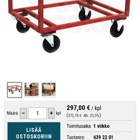
297,00 €
/
kpl
–
+
Määrä:
kpl
372,74 €
Alv. 25,5%
Toimitusaika:
1 viikko
LISÄÄ
OSTOSKORIIN
Tuotenro:
639 22 01