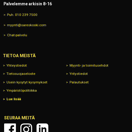
Palvelemme arkisin 8-16
Puh. 010 239 7500
myynti@sareskoski.com
Chat-palvelu
TIETOA MEISTÄ
Yhteystiedot
Myynti- ja toimitusehdot
Tietosuojaseloste
Yritystiedot
Usein kysytyt kysymykset
Palautukset
Ympäristöpolitiikka
Lue lisää
SEURAA MEITÄ