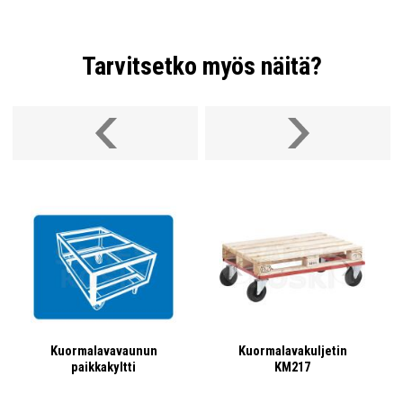
Tarvitsetko myös näitä?
Kuormalavavaunun
Kuormalavakuljetin
paikkakyltti
KM217