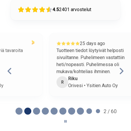
4.5
2401
arvostelut
25 days ago
Tuotteen tiedot löytyivät helposti
o
sivuiltanne. Puhelimeen vastattiin
h
heti/nopeasti. Puhelimessa oli
mukava/kohtelias ihminen.
Riku
R
Orivesi • Ysitien Auto Oy
2 / 60