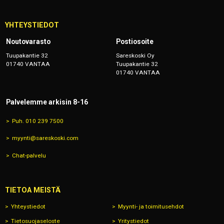
YHTEYSTIEDOT
Noutovarasto
Postiosoite
Tuupakantie 32
Sareskoski Oy
01740 VANTAA
Tuupakantie 32
01740 VANTAA
Palvelemme arkisin 8-16
Puh. 010 239 7500
myynti@sareskoski.com
Chat-palvelu
TIETOA MEISTÄ
Yhteystiedot
Myynti- ja toimitusehdot
Tietosuojaseloste
Yritystiedot