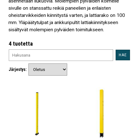
asennetaan liukuovia. Molempien pylväiden kolmelle
sivulle on stanssattu reikiä paneelien ja erilaisten
oheistarvikkeiden kiinnitystä varten, ja lattiarako on 100
mm. Yläpäätytulpat ja ankkuripultit lattiakiinnitykseen
sisältyvät molempien pylväiden toimitukseen.
4 tuotetta
HAE
Järjestys: