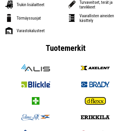
Turvaveitset, terät ja
Trukin lisälaitteet
tarvikkeet
Vaarallisten aineiden
Törmäyssuojat
käsittely
Varastokalusteet
Tuotemerkit