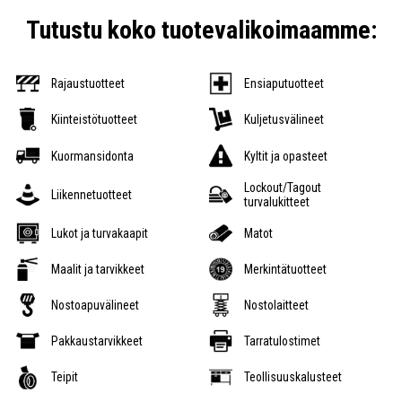
Tutustu koko tuotevalikoimaamme:
Rajaustuotteet
Ensiaputuotteet
Kiinteistötuotteet
Kuljetusvälineet
Kuormansidonta
Kyltit ja opasteet
Lockout/Tagout
Liikennetuotteet
turvalukitteet
Lukot ja turvakaapit
Matot
Maalit ja tarvikkeet
Merkintätuotteet
Nostoapuvälineet
Nostolaitteet
Pakkaustarvikkeet
Tarratulostimet
Teipit
Teollisuuskalusteet