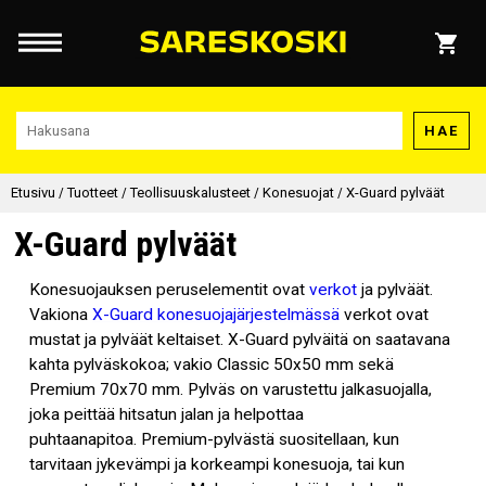
HAE
Etusivu
/
Tuotteet
/
Teollisuuskalusteet
/
Konesuojat
/
X-Guard pylväät
X-Guard pylväät
Konesuojauksen peruselementit ovat
verkot
ja pylväät.
Vakiona
X-Guard konesuojajärjestelmässä
verkot ovat
mustat ja pylväät keltaiset. X-Guard pylväitä on saatavana
kahta pylväskokoa; vakio Classic 50x50 mm sekä
Premium 70x70 mm. Pylväs on varustettu jalkasuojalla,
joka peittää hitsatun jalan ja helpottaa
puhtaanapitoa. Premium-pylvästä suositellaan, kun
tarvitaan jykevämpi ja korkeampi konesuoja, tai kun