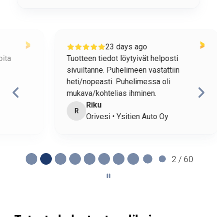
23 days ago
Tuotteen tiedot löytyivät helposti
o
sivuiltanne. Puhelimeen vastattiin
h
heti/nopeasti. Puhelimessa oli
mukava/kohtelias ihminen.
Riku
R
Orivesi • Ysitien Auto Oy
2 / 60