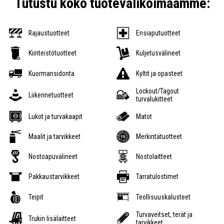
Tutustu koko tuotevalikoimaamme:
Rajaustuotteet
Ensiaputuotteet
Kiinteistötuotteet
Kuljetusvälineet
Kuormansidonta
Kyltit ja opasteet
Lockout/Tagout
Liikennetuotteet
turvalukitteet
Lukot ja turvakaapit
Matot
Maalit ja tarvikkeet
Merkintätuotteet
Nostoapuvälineet
Nostolaitteet
Pakkaustarvikkeet
Tarratulostimet
Teipit
Teollisuuskalusteet
Turvaveitset, terät ja
Trukin lisälaitteet
tarvikkeet