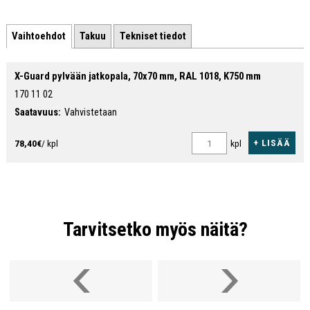
Vaihtoehdot
Takuu
Tekniset tiedot
X-Guard pylvään jatkopala, 70x70 mm, RAL 1018, K750 mm
170 11 02
Saatavuus:
Vahvistetaan
+ LISÄÄ
78,40€
/ kpl
kpl
Tarvitsetko myös näitä?