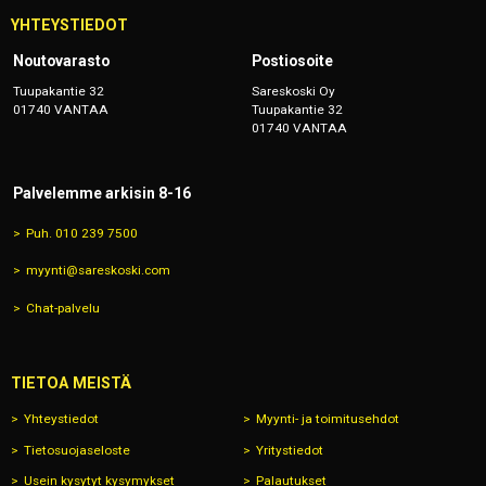
YHTEYSTIEDOT
Noutovarasto
Postiosoite
Tuupakantie 32
Sareskoski Oy
01740 VANTAA
Tuupakantie 32
01740 VANTAA
Palvelemme arkisin 8-16
Puh. 010 239 7500
myynti@sareskoski.com
Chat-palvelu
TIETOA MEISTÄ
Yhteystiedot
Myynti- ja toimitusehdot
Tietosuojaseloste
Yritystiedot
Usein kysytyt kysymykset
Palautukset