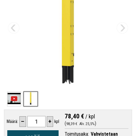
78,40 €
/
kpl
–
+
Määrä:
kpl
98,39 €
Alv. 25,5%
Toimitusaika:
Vahvistetaan