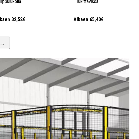
riippulukolla.
lukittavissa.
lkaen
32,52€
Alkaen
65,40€
→