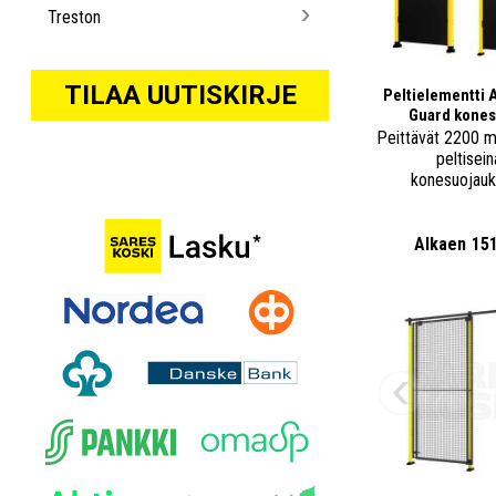
Treston
TILAA UUTISKIRJE
Peltielementti 
Guard kones
Peittävät 2200 
peltisein
konesuojauk
Alkaen
15