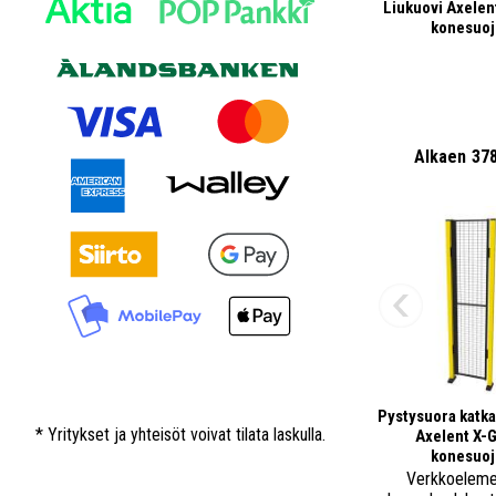
Liukuovi Axelen
konesuoj
Alkaen
37
Pystysuora katka
* Yritykset ja yhteisöt voivat tilata laskulla.
Axelent X-
konesuoj
Verkkoeleme