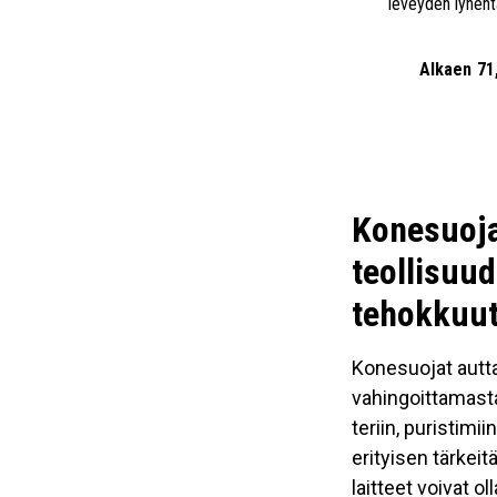
leveyden lyhen
Alkaen
71
Konesuoja
teollisuud
tehokkuut
Konesuojat autt
vahingoittamasta
teriin, puristimi
erityisen tärkeit
laitteet voivat o