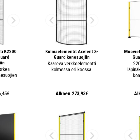
ti K2200
Kulmaelementit Axelent X-
Muoviel
Guard
Guard konesuojiin
Gua
iin
Kaareva verkkoelementti
220
orkea
kolmessa eri koossa.
läpinä
nesuojien
kon
een.
6,45€
Alkaen
273,93€
Al