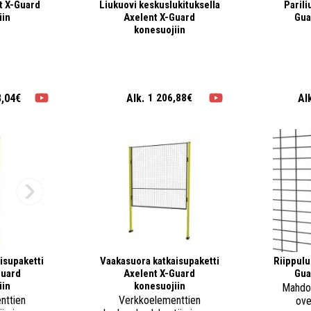
t X-Guard
Liukuovi keskuslukituksella
Parili
iin
Axelent X-Guard
Gua
konesuojiin
8,04€
Alk.
Al
1 206,88€
isupaketti
Vaakasuora katkaisupaketti
Riippulu
Guard
Axelent X-Guard
Gua
iin
konesuojiin
Mahdol
nttien
Verkkoelementtien
ove