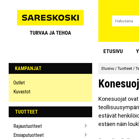
ETUSIVU
Y
KAMPANJAT
Etusivu
/
Tuotteet
/
T
Konesuoj
Outlet
Kuvastot
Konesuojat ovat 
teollisuusympäri
TUOTTEET
estävät henkilöi
estäen näin lou
Rajaustuotteet
Ensiaputuotteet