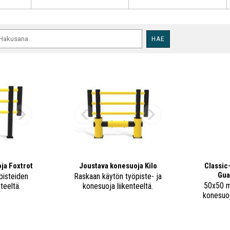
HAE
oja Foxtrot
Joustava konesuoja Kilo
Classic
Gua
pisteiden
Raskaan käytön työpiste- ja
50x50 m
nteeltä.
konesuoja liikenteeltä.
konesuo