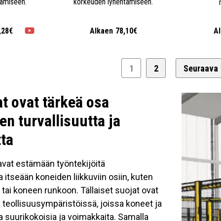
tämiseen.
korkeuden lyhentämiseen.
,28€
Alkaen
78,10€
A
1
2
Seuraava
t ovat tärkeä osa
en turvallisuutta ja
ta
avat estämään työntekijöitä
 itseään koneiden liikkuviin osiin, kuten
in tai koneen runkoon. Tällaiset suojat ovat
ä teollisuusympäristöissä, joissa koneet ja
lla suurikokoisia ja voimakkaita. Samalla