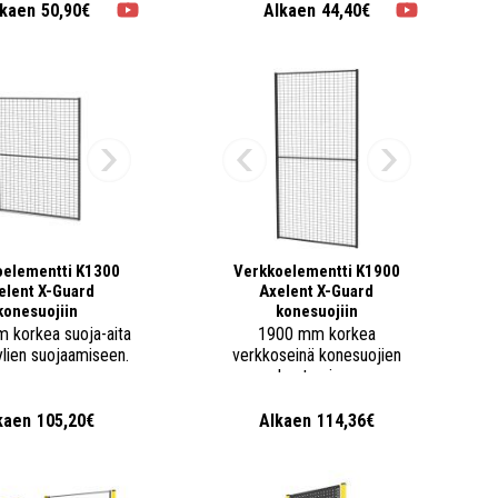
lkaen
50,90€
Alkaen
44,40€
oelementti K1300
Verkkoelementti K1900
elent X-Guard
Axelent X-Guard
konesuojiin
konesuojiin
 korkea suoja-aita
1900 mm korkea
ylien suojaamiseen.
verkkoseinä konesuojien
rakentamiseen.
kaen
105,20€
Alkaen
114,36€