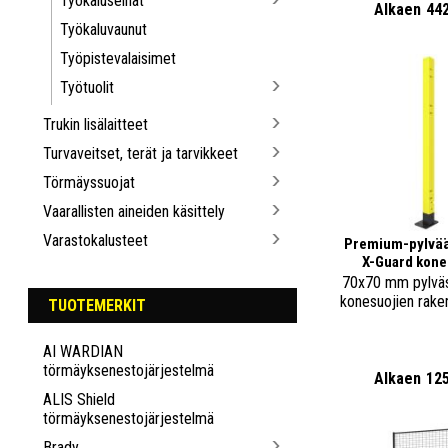
Työkaluseinät
Alkaen
44
Työkaluvaunut
Työpistevalaisimet
Työtuolit
Trukin lisälaitteet
Turvaveitset, terät ja tarvikkeet
Törmäyssuojat
Vaarallisten aineiden käsittely
Varastokalusteet
Premium-pylvää
X-Guard kone
70x70 mm pylväs
konesuojien rake
TUOTEMERKIT
AI WARDIAN
törmäyksenestojärjestelmä
Alkaen
12
ALIS Shield
törmäyksenestojärjestelmä
Brady