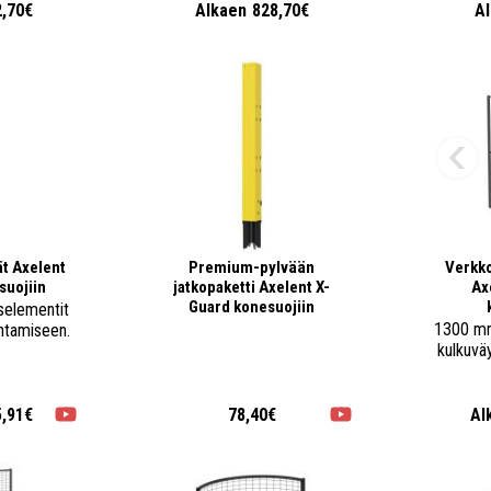
2,70€
Alkaen
828,70€
A
t Axelent
Premium-pylvään
Verkk
suojiin
jatkopaketti Axelent X-
Ax
Guard konesuojiin
elementit
1300 mm
ntamiseen.
kulkuvä
5,91€
78,40€
Al