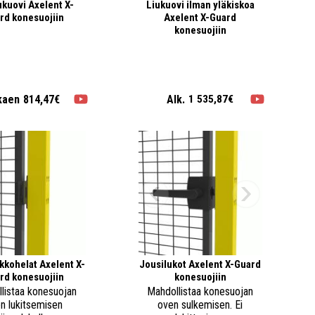
ukuovi Axelent X-
Liukuovi ilman yläkiskoa
rd konesuojiin
Axelent X-Guard
konesuojiin
kaen
814,47€
Alk.
1 535,87€
kkohelat Axelent X-
Jousilukot Axelent X-Guard
rd konesuojiin
konesuojiin
listaa konesuojan
Mahdollistaa konesuojan
n lukitsemisen
oven sulkemisen. Ei