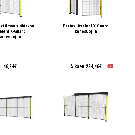
vi ilman yläkiskoa
Pariovi Axelent X-Guard
elent X-Guard
konesuojiin
konesuojiin
46,94€
Alkaen
224,46€