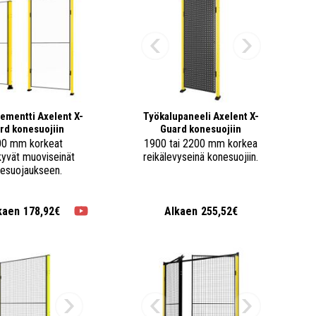
ementti Axelent X-
Työkalupaneeli Axelent X-
rd konesuojiin
Guard konesuojiin
0 mm korkeat
1900 tai 2200 mm korkea
kyvät muoviseinät
reikälevyseinä konesuojiin.
esuojaukseen.
kaen
178,92€
Alkaen
255,52€