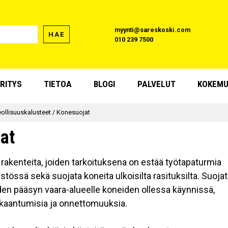
myynti@sareskoski.com
HAE
010 239 7500
RITYS
TIETOA
BLOGI
PALVELUT
KOKEMU
eollisuuskalusteet
/
Konesuojat
at
rakenteita, joiden tarkoituksena on estää työtapaturmia
stössä sekä suojata koneita ulkoisilta rasituksilta. Suojat
den pääsyn vaara-alueelle koneiden ollessa käynnissä,
kkaantumisia ja onnettomuuksia.