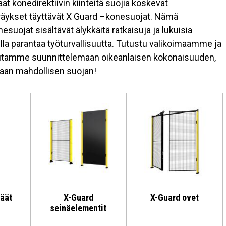
at konedirektiivin kiinteitä suojia koskevat
räykset täyttävät X Guard –konesuojat. Nämä
suojat sisältävät älykkäitä ratkaisuja ja lukuisia
oilla parantaa työturvallisuutta. Tutustu valikoimaamme ja
tamme suunnittelemaan oikeanlaisen kokonaisuuden,
haan mahdollisen suojan!
väät
X-Guard
X-Guard ovet
seinäelementit