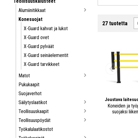
Teollisuuskalusteet
Alumiinitikkaat
Konesuojat
27 tuotetta
X-Guard kahvat ja lukot
X-Guard ovet
X-Guard pylväät
X-Guard seinäelementit
X-Guard tarvikkeet
Matot
Pukukaapit
Suojaverhot
Joustava laitesu
Säilytyslaatikot
Koneiden ja työ
Teollisuuskaapit
suojaksi liike
Teollisuuspöydät
Työkalulaatikostot