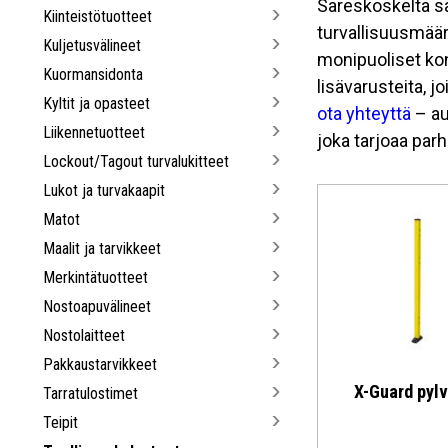
Sareskoskelta sa
Kiinteistötuotteet
turvallisuusmää
Kuljetusvälineet
monipuoliset kone
Kuormansidonta
lisävarusteita, j
Kyltit ja opasteet
ota yhteyttä
– au
Liikennetuotteet
joka tarjoaa par
Lockout/Tagout turvalukitteet
Lukot ja turvakaapit
Matot
Maalit ja tarvikkeet
Merkintätuotteet
Nostoapuvälineet
Nostolaitteet
Pakkaustarvikkeet
X-Guard pyl
Tarratulostimet
Teipit