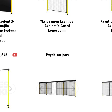
Axelent X-
Yksiosainen käyntiovi
Käyntio
uojiin
Axelent X-Guard
Ax
konesuojiin
mm korkeat
ät
seen.
1,54€
Pyydä tarjous