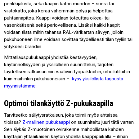
penkkijalusta, sekä kaapin katon muodon – suora tai
viistokatto, joka kerää vähemmän pölyä ja helpottaa
puhtaanapitoa. Kaappi voidaan toteuttaa oikea- tai
vasenkätisenä sekä pariovellisena. Lisäksi kaikki kaapit
voidaan tilata mihin tahansa RAL-värikartan sävyyn, jolloin
pukuhuoneen ilme voidaan sovittaa täydellisesti tilan tyyliin tai
yrityksesi brändiin.
Mittatilauspukukaappi yhdistää kestävyyden,
käytännöllisyyden ja yksilöllisen suunnittelun, tarjoten
täydellisen ratkaisun niin vaativiin työpaikkoihin, urheilutiloihin
kuin muihinkin pukuhuoneisiin –
kysy yksilöllistä tarjousta
myynnistämme
.
Optimoi tilankäyttö Z-pukukaapilla
Tarvitsetko säilytysratkaisun, joka toimii myös ahtaissa
tiloissa?
Z-mallinen pukukaappi
on suunniteltu juuri tätä varten.
Sen älykäs Z-muotoinen ovirakenne mahdollistaa kahden
käyttäjän yhtäaikaisen käytön yhdellä kaappipaikalla – ilman