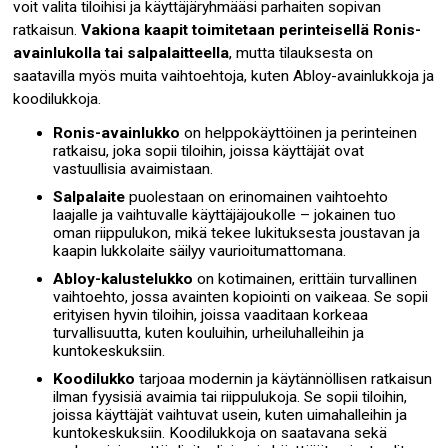
voit valita tiloihisi ja käyttäjäryhmääsi parhaiten sopivan
ratkaisun.
Vakiona kaapit toimitetaan perinteisellä Ronis-
avainlukolla tai salpalaitteella
, mutta tilauksesta on
saatavilla myös muita vaihtoehtoja, kuten Abloy-avainlukkoja ja
koodilukkoja.
Ronis-avainlukko
on helppokäyttöinen ja perinteinen
ratkaisu, joka sopii tiloihin, joissa käyttäjät ovat
vastuullisia avaimistaan.
Salpalaite
puolestaan on erinomainen vaihtoehto
laajalle ja vaihtuvalle käyttäjäjoukolle – jokainen tuo
oman riippulukon, mikä tekee lukituksesta joustavan ja
kaapin lukkolaite säilyy vaurioitumattomana.
Abloy-kalustelukko
on kotimainen, erittäin turvallinen
vaihtoehto, jossa avainten kopiointi on vaikeaa. Se sopii
erityisen hyvin tiloihin, joissa vaaditaan korkeaa
turvallisuutta, kuten kouluihin, urheiluhalleihin ja
kuntokeskuksiin.
Koodilukko
tarjoaa modernin ja käytännöllisen ratkaisun
ilman fyysisiä avaimia tai riippulukoja. Se sopii tiloihin,
joissa käyttäjät vaihtuvat usein, kuten uimahalleihin ja
kuntokeskuksiin. Koodilukkoja on saatavana sekä