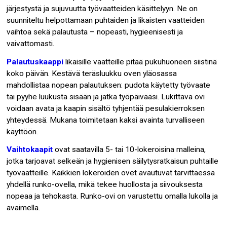
järjestystä ja sujuvuutta työvaatteiden käsittelyyn. Ne on
suunniteltu helpottamaan puhtaiden ja likaisten vaatteiden
vaihtoa sekä palautusta – nopeasti, hygieenisesti ja
vaivattomasti.
Palautuskaappi
likaisille vaatteille pitää pukuhuoneen siistinä
koko päivän. Kestävä teräsluukku oven yläosassa
mahdollistaa nopean palautuksen: pudota käytetty työvaate
tai pyyhe luukusta sisään ja jatka työpäivääsi. Lukittava ovi
voidaan avata ja kaapin sisältö tyhjentää pesulakierroksen
yhteydessä. Mukana toimitetaan kaksi avainta turvalliseen
käyttöön.
Vaihtokaapit
ovat saatavilla 5- tai 10-lokeroisina malleina,
jotka tarjoavat selkeän ja hygienisen säilytysratkaisun puhtaille
työvaatteille. Kaikkien lokeroiden ovet avautuvat tarvittaessa
yhdellä runko-ovella, mikä tekee huollosta ja siivouksesta
nopeaa ja tehokasta. Runko-ovi on varustettu omalla lukolla ja
avaimella.