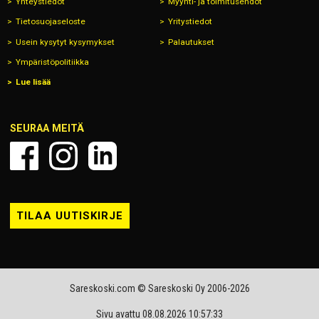
Yhteystiedot
Myynti- ja toimitusehdot
Tietosuojaseloste
Yritystiedot
Usein kysytyt kysymykset
Palautukset
Ympäristöpolitiikka
Lue lisää
SEURAA MEITÄ
TILAA UUTISKIRJE
Sareskoski.com © Sareskoski Oy 2006-2026
Sivu avattu 08.08.2026 10:57:33