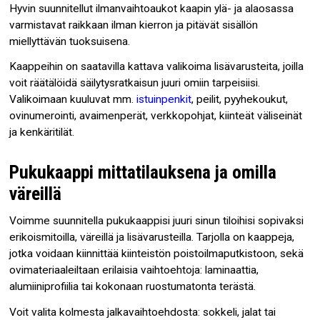
Hyvin suunnitellut ilmanvaihtoaukot kaapin ylä- ja alaosassa
varmistavat raikkaan ilman kierron ja pitävät sisällön
miellyttävän tuoksuisena.
Kaappeihin on saatavilla kattava valikoima lisävarusteita, joilla
voit räätälöidä säilytysratkaisun juuri omiin tarpeisiisi.
Valikoimaan kuuluvat mm.
istuinpenkit
, peilit, pyyhekoukut,
ovinumerointi, avaimenperät, verkkopohjat, kiinteät väliseinät
ja kenkäritilät.
Pukukaappi mittatilauksena ja omilla
väreillä
Voimme suunnitella pukukaappisi juuri sinun tiloihisi sopivaksi
erikoismitoilla, väreillä ja lisävarusteilla. Tarjolla on kaappeja,
jotka voidaan kiinnittää kiinteistön poistoilmaputkistoon, sekä
ovimateriaaleiltaan erilaisia vaihtoehtoja: laminaattia,
alumiiniprofiilia tai kokonaan ruostumatonta terästä.
Voit valita kolmesta jalkavaihtoehdosta: sokkeli, jalat tai