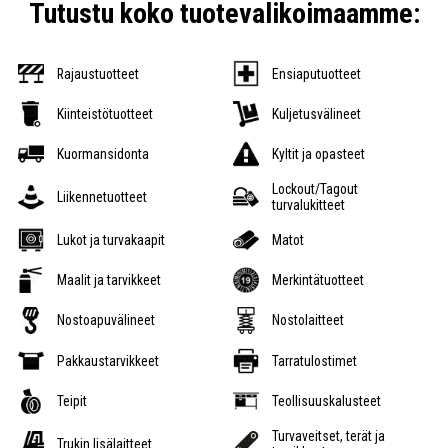
Tutustu koko tuotevalikoimaamme:
Rajaustuotteet
Ensiaputuotteet
Kiinteistötuotteet
Kuljetusvälineet
Kuormansidonta
Kyltit ja opasteet
Lockout/Tagout
Liikennetuotteet
turvalukitteet
Lukot ja turvakaapit
Matot
Maalit ja tarvikkeet
Merkintätuotteet
Nostoapuvälineet
Nostolaitteet
Pakkaustarvikkeet
Tarratulostimet
Teipit
Teollisuuskalusteet
Turvaveitset, terät ja
Trukin lisälaitteet