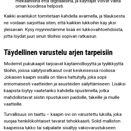
mekaanisina että digitaalisina, ja käyttäjät voivat valita
oman koodinsa helposti.
Kaikki avainlukot toimitetaan kahdella avaimella, ja tilauksesta
ne voidaan sarjoittaa siten, että kaikkiin lukkoihin käy yksi
yleisavain. Kysy myynnistämme lisää eri lukkovaihtoehdoista,
jotta löydät juuri sinun tiloihisi sopivan ratkaisun.
Täydellinen varustelu arjen tarpeisiin
Modernit pukukaapit tarjoavat käytännöllisyyttä ja tyylikkyyttä
tiloihin, joissa säilytysratkaisut ovat keskeisessä roolissa.
Jokaisen kaapin sisällä on tilava hattuhylly, joka sopii
erinomaisesti vaatteiden ja asusteiden säilyttämiseen. Lisäksi
kaapista löytyy vaatetanko kahdella ripustimella, jotka
mahdollistavat siistin ripustuksen paidoille, takeille ja muille
vaatteille.
Turvallisuus on taattu – kaapin ovi on varustettu lukolla, joka
suojaa henkilökohtaiset tavarat tehokkaasti. Solid-malliston
kaapeissa lukko tai salpalaite sisältyy vakiovarustukseen.