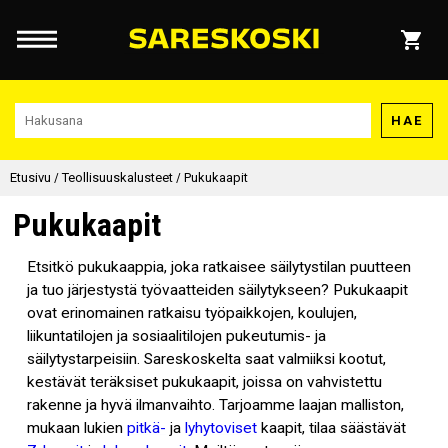
HAE
Etusivu
/
Teollisuuskalusteet
/
Pukukaapit
Pukukaapit
Etsitkö pukukaappia, joka ratkaisee säilytystilan puutteen
ja tuo järjestystä työvaatteiden säilytykseen? Pukukaapit
ovat erinomainen ratkaisu työpaikkojen, koulujen,
liikuntatilojen ja sosiaalitilojen pukeutumis- ja
säilytystarpeisiin. Sareskoskelta saat valmiiksi kootut,
kestävät teräksiset pukukaapit, joissa on vahvistettu
rakenne ja hyvä ilmanvaihto. Tarjoamme laajan malliston,
mukaan lukien
pitkä-
ja
lyhytoviset
kaapit, tilaa säästävät