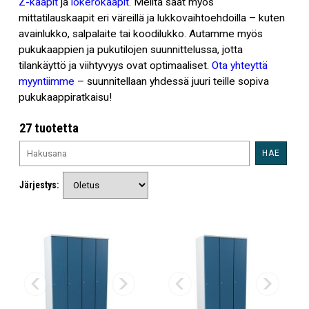
Z-kaapit
ja
lokerokaapit
. Meiltä saat myös
mittatilauskaapit eri väreillä ja lukkovaihtoehdoilla – kuten
avainlukko, salpalaite tai koodilukko. Autamme myös
pukukaappien ja pukutilojen suunnittelussa, jotta
tilankäyttö ja viihtyvyys ovat optimaaliset.
Ota yhteyttä
myyntiimme
– suunnitellaan yhdessä juuri teille sopiva
pukukaappiratkaisu!
27 tuotetta
HAE
Järjestys: