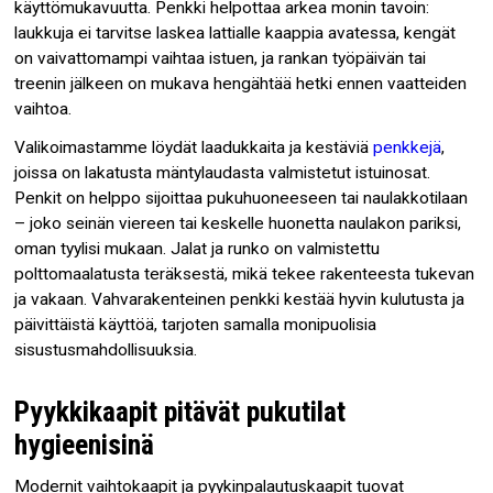
käyttömukavuutta. Penkki helpottaa arkea monin tavoin:
laukkuja ei tarvitse laskea lattialle kaappia avatessa, kengät
on vaivattomampi vaihtaa istuen, ja rankan työpäivän tai
treenin jälkeen on mukava hengähtää hetki ennen vaatteiden
vaihtoa.
Valikoimastamme löydät laadukkaita ja kestäviä
penkkejä
,
joissa on lakatusta mäntylaudasta valmistetut istuinosat.
Penkit on helppo sijoittaa pukuhuoneeseen tai naulakkotilaan
– joko seinän viereen tai keskelle huonetta naulakon pariksi,
oman tyylisi mukaan. Jalat ja runko on valmistettu
polttomaalatusta teräksestä, mikä tekee rakenteesta tukevan
ja vakaan. Vahvarakenteinen penkki kestää hyvin kulutusta ja
päivittäistä käyttöä, tarjoten samalla monipuolisia
sisustusmahdollisuuksia.
Pyykkikaapit pitävät pukutilat
hygieenisinä
Modernit vaihtokaapit ja pyykinpalautuskaapit tuovat