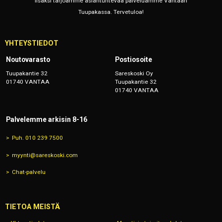
lisäksi tarjoamme asiantuntevaa palveluamme Vantaan
Tuupakassa. Tervetuloa!
YHTEYSTIEDOT
Noutovarasto
Postiosoite
Tuupakantie 32
Sareskoski Oy
01740 VANTAA
Tuupakantie 32
01740 VANTAA
Palvelemme arkisin 8-16
Puh. 010 239 7500
myynti@sareskoski.com
Chat-palvelu
TIETOA MEISTÄ