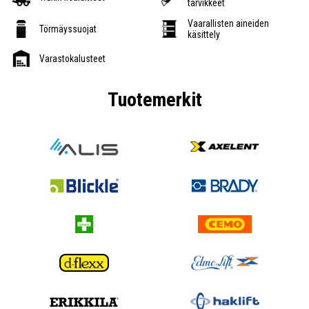
tarvikkeet
Vaarallisten aineiden
Törmäyssuojat
käsittely
Varastokalusteet
Tuotemerkit