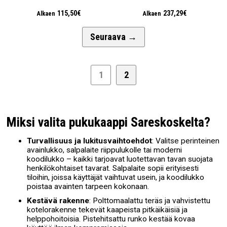
115,50€
237,29€
Alkaen
Alkaen
Seuraava
→
1
2
Miksi valita pukukaappi Sareskoskelta?
Turvallisuus ja lukitusvaihtoehdot
: Valitse perinteinen
avainlukko, salpalaite riippulukolle tai moderni
koodilukko – kaikki tarjoavat luotettavan tavan suojata
henkilökohtaiset tavarat. Salpalaite sopii erityisesti
tiloihin, joissa käyttäjät vaihtuvat usein, ja koodilukko
poistaa avainten tarpeen kokonaan.
Kestävä rakenne
: Polttomaalattu teräs ja vahvistettu
kotelorakenne tekevät kaapeista pitkäikäisiä ja
helppohoitoisia. Pistehitsattu runko kestää kovaa