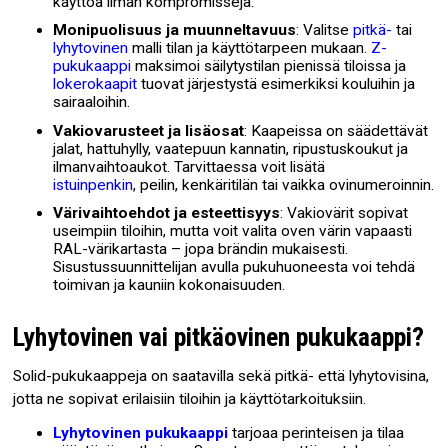
käyttöä ilman kompromisseja.
Monipuolisuus ja muunneltavuus
: Valitse
pitkä-
tai
lyhytovinen
malli tilan ja käyttötarpeen mukaan.
Z-
pukukaappi
maksimoi säilytystilan pienissä tiloissa ja
lokerokaapit
tuovat järjestystä esimerkiksi kouluihin ja
sairaaloihin.
Vakiovarusteet ja lisäosat
: Kaapeissa on säädettävät
jalat, hattuhylly, vaatepuun kannatin, ripustuskoukut ja
ilmanvaihtoaukot. Tarvittaessa voit lisätä
istuinpenkin
, peilin, kenkäritilän tai vaikka ovinumeroinnin.
Värivaihtoehdot ja esteettisyys
: Vakiovärit sopivat
useimpiin tiloihin, mutta voit valita oven värin vapaasti
RAL-värikartasta – jopa brändin mukaisesti.
Sisustussuunnittelijan avulla pukuhuoneesta voi tehdä
toimivan ja kauniin kokonaisuuden.
Lyhytovinen vai pitkäovinen pukukaappi?
Solid-pukukaappeja on saatavilla sekä pitkä- että lyhytovisina,
jotta ne sopivat erilaisiin tiloihin ja käyttötarkoituksiin.
Lyhytovinen pukukaappi
tarjoaa perinteisen ja tilaa