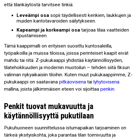
että tilankäytöstä tarvitsee tinkiä.
Leveämpi osa
sopii täydellisesti kenkien, laukkujen ja
muiden kantotavaroiden säilytykseen.
Kapeampi ja korkeampi osa
tarjoaa tilaa vaatteiden
ripustamiseen.
Tämä kaappimalli on erityisen suosittu kuntosaleilla,
työpaikoilla ja muissa tiloissa, joissa perinteiset kaapit eivät
mahdu tai riitä. Z-pukukaappi yhdistää käytännöllisyyden,
tilatehokkuuden ja modernin muotoilun – tehden siitä fiksun
valinnan nykyaikaisiin tiloihin. Kuten muut pukukaappimme, Z-
pukukaappi on saatavana
pitkäovisena
tai
lyhytovisena
mallina, joista jälkimmäisen eteen voi sijoittaa
penkin
.
Penkit tuovat mukavuutta ja
käytännöllisyyttä pukutilaan
Pukuhuoneen suunnittelussa istumapaikan tarjoaminen on
tärkeä yksityiskohta, joka parantaa tilan toimivuutta ja