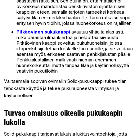
säästävän ratkaisun. Sen etuna on, että matalampi
ovikorkeus mahdollistaa penkkirivistön sijoittamisen
kaappien eteen, samalla tarjoten tarpeeksi korkeaa
säilytystilaa esimerkiksi haalareille. Tämä ratkaisu sopii
erityisen hyvin tiloihin, joissa huonekorkeus on rajallinen.
Pitkäovinen pukukaappi
avautuu ylhäältä alas asti,
mikä parantaa ilmankiertoa ja helpottaa siivousta.
Pitkäovinen kaappi soveltuu pukuhuoneisiin, joissa
irtopenkit sijoitetaan keskelle tai reunoille, ja se voidaan
asentaa myös erikseen saatavan penkkijalustan päälle.
Penkkijalustallinen malli vaatii hieman enemmän
huonekorkeutta, mutta tarjoaa tilaa ja käytännöllisyyttä
vaativiin pukutiloihin.
Valitsemalla sopivan ovimallin Solid-pukukaappi tukee tilan
tehokasta käyttöä ja tekee pukuhuoneesta viihtyisän ja
käytännöllisen.
Turvaa omaisuus oikealla pukukaapin
lukolla
Solid-pukukaapit tarjoavat lukuisia lukitusvaihtoehtoja, jotta