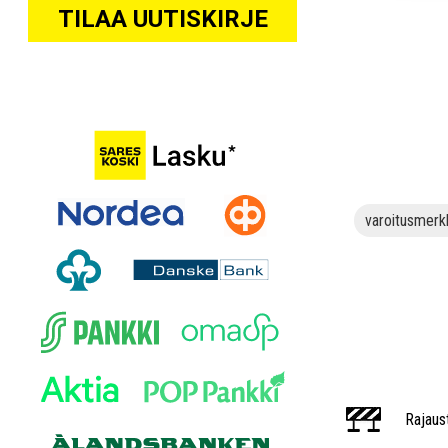
TILAA UUTISKIRJE
varoitusmerk
Rajaus