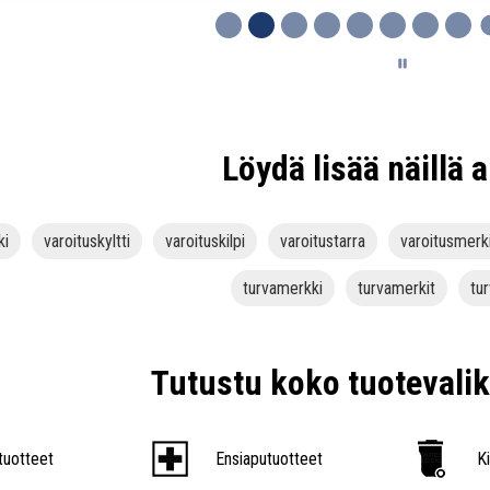
Löydä lisää näillä a
ki
varoituskyltti
varoituskilpi
varoitustarra
varoitusmerk
turvamerkki
turvamerkit
tu
Tutustu koko tuoteval
tuotteet
Ensiaputuotteet
K