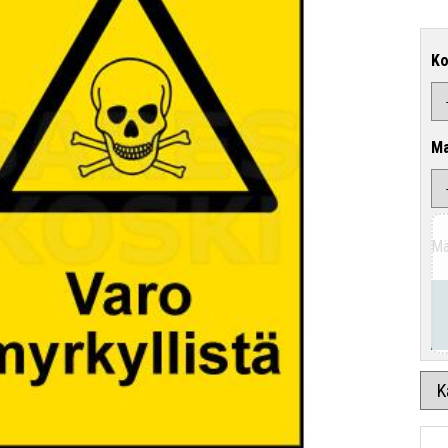
K
Ma
Mä
K