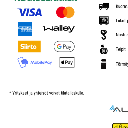
Kuorma
Lukot j
Nostoa
Teipit
Törmäy
* Yritykset ja yhteisöt voivat tilata laskulla.