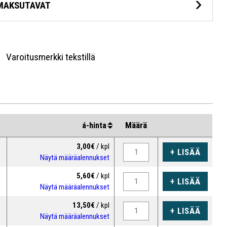
MAKSUTAVAT
Varoitusmerkki tekstillä
Materiaali tarra, muovi tai alumiini
Muut kuin vakiokoot tilauksesta
Määrä
á-hinta
3,00€
/ kpl
+ LISÄÄ
Näytä määräalennukset
5,60€
/ kpl
+ LISÄÄ
Näytä määräalennukset
13,50€
/ kpl
+ LISÄÄ
Näytä määräalennukset