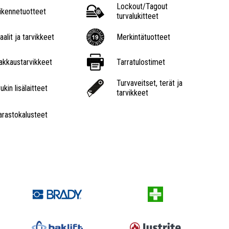
Lockout/Tagout
iikennetuotteet
turvalukitteet
aalit ja tarvikkeet
Merkintätuotteet
akkaustarvikkeet
Tarratulostimet
Turvaveitset, terät ja
ukin lisälaitteet
tarvikkeet
arastokalusteet