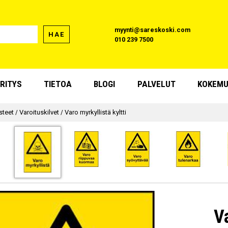
myynti@sareskoski.com
HAE
010 239 7500
RITYS
TIETOA
BLOGI
PALVELUT
KOKEMU
asteet
/
Varoituskilvet
/
Varo myrkyllistä kyltti
Va