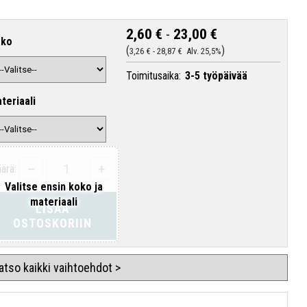
2,60 €
-
23,00 €
oko
3,26 €
-
28,87 €
Alv. 25,5%
Toimitusaika:
3-5 työpäivää
teriaali
–
+
ärä:
Valitse ensin koko ja
materiaali
LISÄÄ
OSTOSKORIIN
atso kaikki vaihtoehdot >