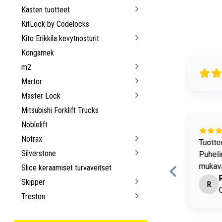
Kasten tuotteet
KitLock by Codelocks
Kito Erikkila kevytnosturit
Kongamek
m2
Martor
Master Lock
Mitsubishi Forklift Trucks
Noblelift
22 days ago
Notrax
allisuuteen liittyviä tavaroita löytyy hyvin.
Tuottee
Silverstone
Puheli
mukava
Slice keraamiset turvaveitset
imo Matikainen
Skipper
R
antaa • Convion Oy
O
Treston