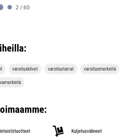
2 / 60
iheilla:
it
varoituskilvet
varoitustarrat
varoitusmerkintä
rvamerkintä
ikoimaamme:
iinteistötuotteet
Kuljetusvälineet