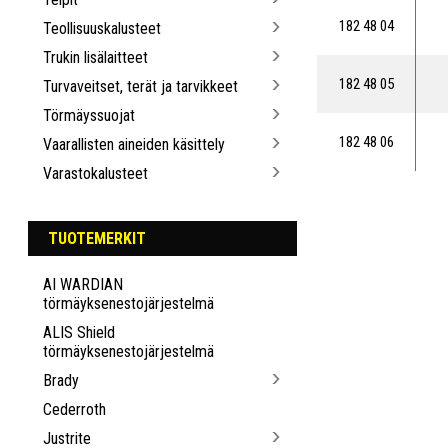
182 48 04
Teollisuuskalusteet
Trukin lisälaitteet
182 48 05
Turvaveitset, terät ja tarvikkeet
Törmäyssuojat
182 48 06
Vaarallisten aineiden käsittely
Varastokalusteet
TUOTEMERKIT
AI WARDIAN
törmäyksenestojärjestelmä
ALIS Shield
törmäyksenestojärjestelmä
Brady
Cederroth
Justrite