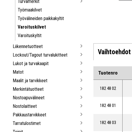
Turvamerkit
Työmaakilvet
Työvälineiden paikkakyltit
Varoituskilvet
Varoituskyltit
Liikennetuotteet
Vaihtoehdot
Lockout/Tagout turvalukitteet
Lukot ja turvakaapit
Matot
Tuotenro
Maalit ja tarvikkeet
182 48 02
Merkintätuotteet
Nostoapuvälineet
182 48 01
Nostolaitteet
Pakkaustarvikkeet
182 48 03
Tarratulostimet
Teipit