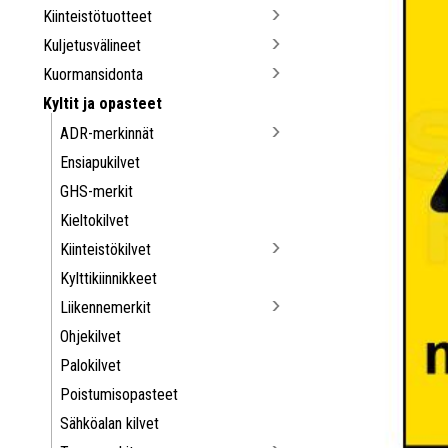
Kiinteistötuotteet
Kuljetusvälineet
Kuormansidonta
Kyltit ja opasteet
ADR-merkinnät
Ensiapukilvet
GHS-merkit
Kieltokilvet
Kiinteistökilvet
Kylttikiinnikkeet
Liikennemerkit
Ohjekilvet
Palokilvet
Poistumisopasteet
Sähköalan kilvet