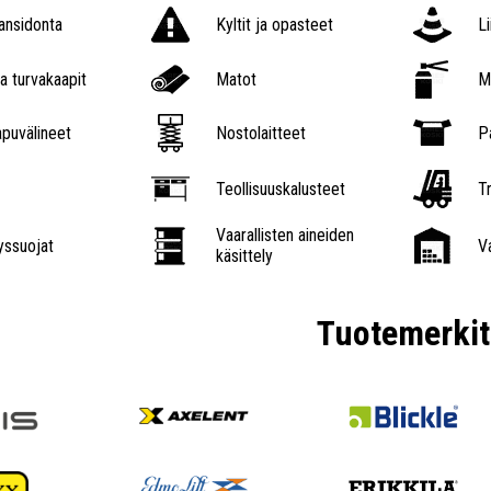
nsidonta
Kyltit ja opasteet
L
a turvakaapit
Matot
M
puvälineet
Nostolaitteet
P
Teollisuuskalusteet
Tr
Vaarallisten aineiden
ssuojat
V
käsittely
Tuotemerkit