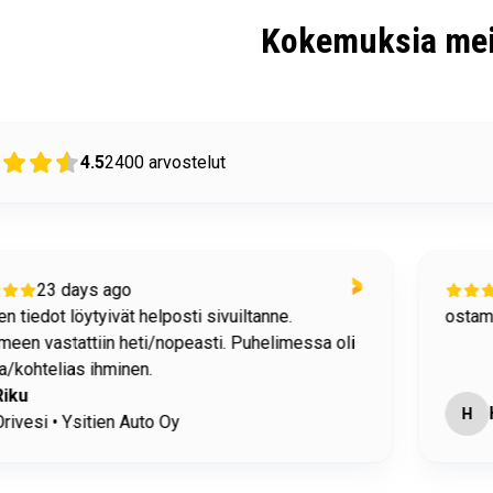
Kokemuksia mei
4.5
2400
arvostelut
23 days ago
n tiedot löytyivät helposti sivuiltanne.
ostami
meen vastattiin heti/nopeasti. Puhelimessa oli
/kohtelias ihminen.
Riku
H
rivesi • Ysitien Auto Oy