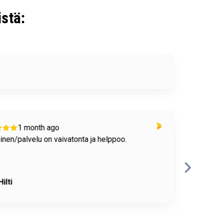
stä:
1 month ago
nen/palvelu on vaivatonta ja helppoo.
Toimi
RP
Hilti