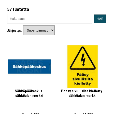
57 tuotetta
HAE
Järjestys:
Sähköpääkeskus-
Pääsy sivullisilta kielletty-
sähköalan merkki
sähköalan merkki