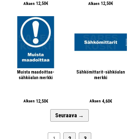
12,50€
12,50€
Alkaen
Alkaen
Muista maadoittaa-
Sähkömittarit-sähköalan
sähköalan merkki
merkki
12,50€
4,60€
Alkaen
Alkaen
Seuraava
→
1
2
3