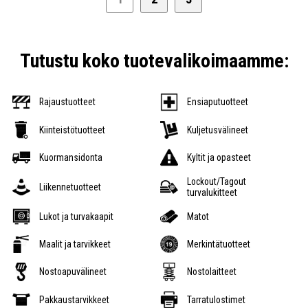
Tutustu koko tuotevalikoimaamme:
Rajaustuotteet
Ensiaputuotteet
Kiinteistötuotteet
Kuljetusvälineet
Kuormansidonta
Kyltit ja opasteet
Lockout/Tagout
Liikennetuotteet
turvalukitteet
Lukot ja turvakaapit
Matot
Maalit ja tarvikkeet
Merkintätuotteet
Nostoapuvälineet
Nostolaitteet
Pakkaustarvikkeet
Tarratulostimet