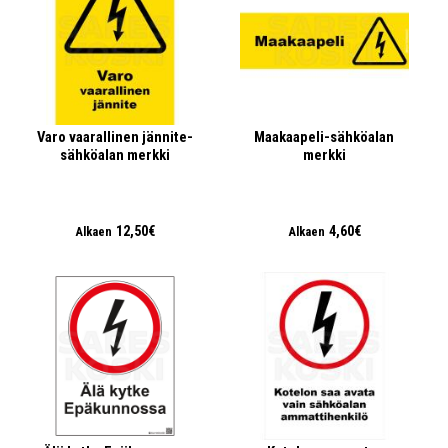
Varo vaarallinen jännite-
Maakaapeli-sähköalan
sähköalan merkki
merkki
12,50€
4,60€
Alkaen
Alkaen