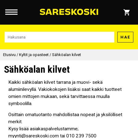
HAE
Etusivu
/
Kyltit ja opasteet
/
Sähköalan kilvet
Sähköalan kilvet
Kaikki sähköalan kilvet tarrana ja muovi- sekä
alumiinilevyllä. Vakiokokojen lisäksi saat kaikki tuotteet
omien mittojen mukaan, sekä tarvittaessa muulla
symboolilla.
Osittain omatuotanto mahdollistaa nopeat ja yksilölliset
merkit.
Kysy lisää asiakaspalvelustamme;
myynti@sareskoski.com tai 010 239 7500