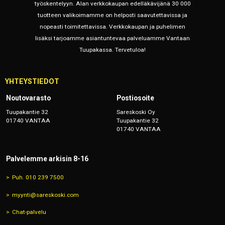
työskentelyyn. Alan verkkokaupan edelläkävijänä 30 000
tuotteen valikoimamme on helposti saavutettavissa ja
nopeasti toimitettavissa. Verkkokaupan ja puhelimen
lisäksi tarjoamme asiantuntevaa palveluamme Vantaan
Tuupakassa. Tervetuloa!
YHTEYSTIEDOT
Noutovarasto
Postiosoite
Tuupakantie 32
Sareskoski Oy
01740 VANTAA
Tuupakantie 32
01740 VANTAA
Palvelemme arkisin 8-16
Puh. 010 239 7500
myynti@sareskoski.com
Chat-palvelu