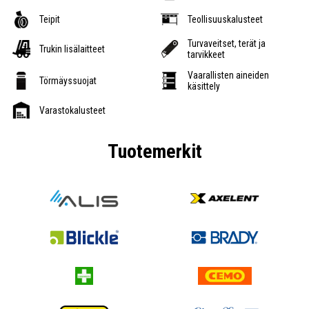
Teipit
Teollisuuskalusteet
Turvaveitset, terät ja
Trukin lisälaitteet
tarvikkeet
Vaarallisten aineiden
Törmäyssuojat
käsittely
Varastokalusteet
Tuotemerkit