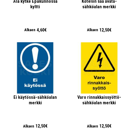
Älä kytke Epäkunnossa
Kotelon saa avata-
kyltti
sähköalan merkki
4,60€
12,50€
Alkaen
Alkaen
Ei käytössä-sähköalan
Varo rinnakkaissyöttö-
merkki
sähköalan merkki
12,50€
12,50€
Alkaen
Alkaen