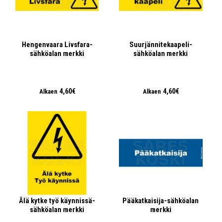
Hengenvaara Livsfara-
Suurjännitekaapeli-
sähköalan merkki
sähköalan merkki
4,60€
4,60€
Alkaen
Alkaen
Älä kytke työ käynnissä-
Pääkatkaisija-sähköalan
sähköalan merkki
merkki