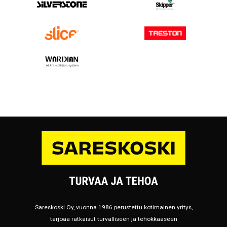
Sareskoski Oy, vuonna 1986 perustettu kotimainen yritys,
tarjoaa ratkaisut turvalliseen ja tehokkaaseen