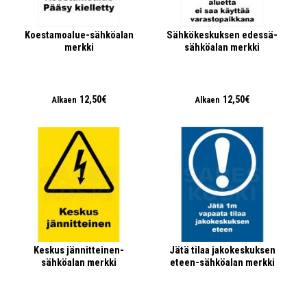
Koestamoalue-sähköalan
Sähkökeskuksen edessä-
merkki
sähköalan merkki
12,50€
12,50€
Alkaen
Alkaen
Keskus jännitteinen-
Jätä tilaa jakokeskuksen
sähköalan merkki
eteen-sähköalan merkki