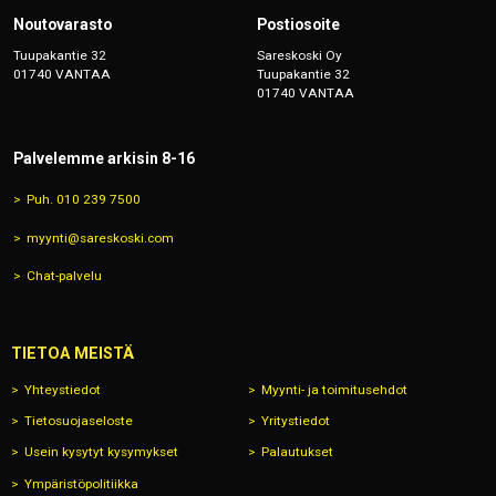
Noutovarasto
Postiosoite
Tuupakantie 32
Sareskoski Oy
01740 VANTAA
Tuupakantie 32
01740 VANTAA
Palvelemme arkisin 8-16
Puh. 010 239 7500
myynti@sareskoski.com
Chat-palvelu
TIETOA MEISTÄ
Yhteystiedot
Myynti- ja toimitusehdot
Tietosuojaseloste
Yritystiedot
Usein kysytyt kysymykset
Palautukset
Ympäristöpolitiikka