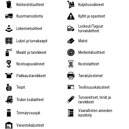
Kiinteistötuotteet
Kuljetusvälineet
Kuormansidonta
Kyltit ja opasteet
Lockout/Tagout
Liikennetuotteet
turvalukitteet
Lukot ja turvakaapit
Matot
Maalit ja tarvikkeet
Merkintätuotteet
Nostoapuvälineet
Nostolaitteet
Pakkaustarvikkeet
Tarratulostimet
Teipit
Teollisuuskalusteet
Turvaveitset, terät ja
Trukin lisälaitteet
tarvikkeet
Vaarallisten aineiden
Törmäyssuojat
käsittely
Varastokalusteet