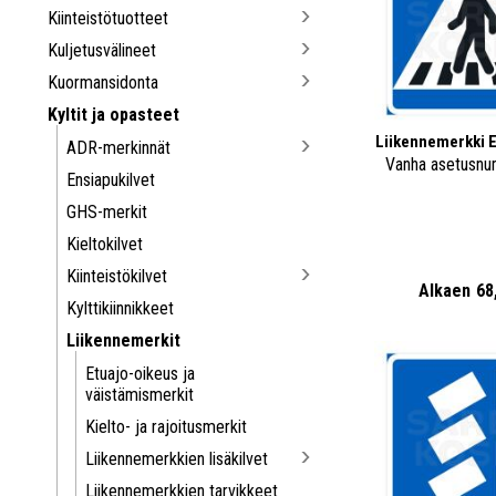
Kiinteistötuotteet
Kuljetusvälineet
Kuormansidonta
Kyltit ja opasteet
Liikennemerkki E
ADR-merkinnät
Vanha asetusnu
Ensiapukilvet
GHS-merkit
Kieltokilvet
Kiinteistökilvet
Alkaen
68
Kylttikiinnikkeet
Liikennemerkit
Etuajo-oikeus ja
väistämismerkit
Kielto- ja rajoitusmerkit
Liikennemerkkien lisäkilvet
Liikennemerkkien tarvikkeet