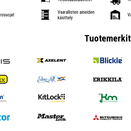
Vaarallisten aineiden
ssuojat
V
käsittely
Tuotemerkit