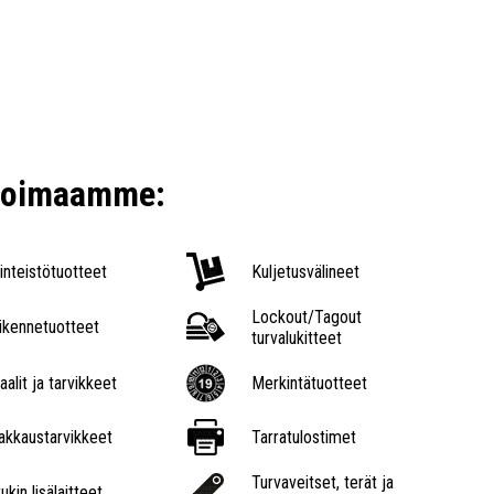
ikoimaamme:
iinteistötuotteet
Kuljetusvälineet
Lockout/Tagout
iikennetuotteet
turvalukitteet
aalit ja tarvikkeet
Merkintätuotteet
akkaustarvikkeet
Tarratulostimet
Turvaveitset, terät ja
ukin lisälaitteet