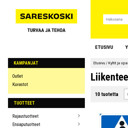
ETUSIVU
Y
KAMPANJAT
Etusivu
/
Kyltit ja op
Liikente
Outlet
Kuvastot
10 tuotetta
TUOTTEET
Rajaustuotteet
Ensiaputuotteet