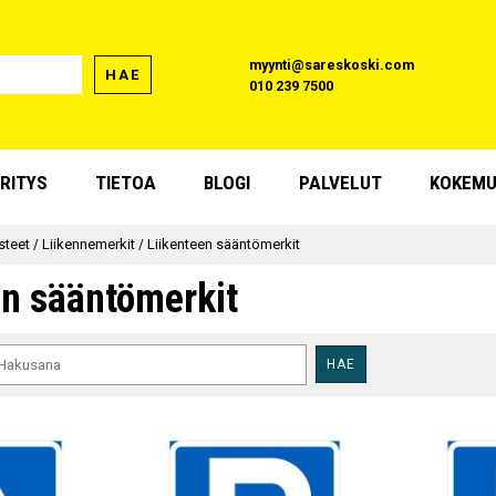
myynti@sareskoski.com
HAE
010 239 7500
RITYS
TIETOA
BLOGI
PALVELUT
KOKEMU
asteet
/
Liikennemerkit
/
Liikenteen sääntömerkit
en sääntömerkit
HAE