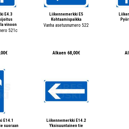
ki E4.3
Liikennemerkki E5
Liike
ijoitus
Kohtaamispaikka
Pyör
lla vinoon
Vanha asetusnumero 522
mero 521c
,00€
Alkaen
68,00€
A
i E14.1
Liikennemerkki E14.2
ie suoraan
Yksisuuntainen tie