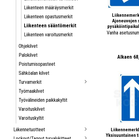
Liikenteen määräysmerkit
Liikennemerk
Liikenteen opastusmerkit
Ajoneuvojen s
Liikenteen sääntömerkit
pysäköintipaika
Vanha asetusnu
Liikenteen varoitusmerkit
Ohjekilvet
Palokilvet
Alkaen
68
Poistumisopasteet
Sähköalan kilvet
Turvamerkit
Työmaakilvet
Työvälineiden paikkakyltit
Varoituskilvet
Varoituskyltit
Liikennetuotteet
Liikennemerkk
Yksisuuntainen t
Lockout/Tagout turvalukitteet