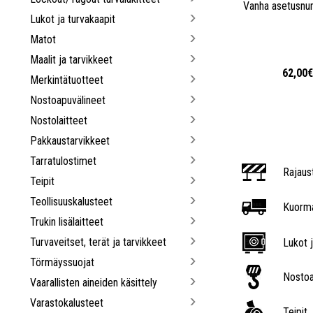
Vanha asetusnu
Lukot ja turvakaapit
Matot
Maalit ja tarvikkeet
62,00
Merkintätuotteet
Nostoapuvälineet
Nostolaitteet
Pakkaustarvikkeet
Tarratulostimet
Rajaus
Teipit
Teollisuuskalusteet
Kuorma
Trukin lisälaitteet
Turvaveitset, terät ja tarvikkeet
Lukot j
Törmäyssuojat
Nostoa
Vaarallisten aineiden käsittely
Varastokalusteet
Teipit