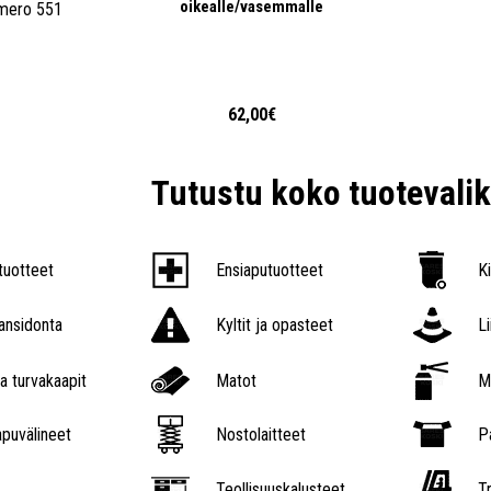
oikealle/vasemmalle
mero 551
€
62,00€
Tutustu koko tuoteval
tuotteet
Ensiaputuotteet
K
nsidonta
Kyltit ja opasteet
L
a turvakaapit
Matot
M
puvälineet
Nostolaitteet
P
Teollisuuskalusteet
Tr