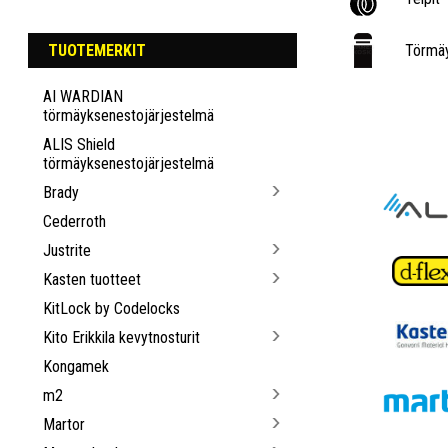
TUOTEMERKIT
Törmäy
AI WARDIAN
törmäyksenestojärjestelmä
ALIS Shield
törmäyksenestojärjestelmä
Brady
Cederroth
Justrite
Kasten tuotteet
KitLock by Codelocks
Kito Erikkila kevytnosturit
Kongamek
m2
Martor