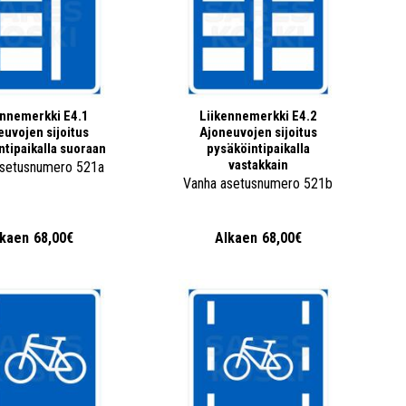
ennemerkki E4.1
Liikennemerkki E4.2
euvojen sijoitus
Ajoneuvojen sijoitus
ntipaikalla suoraan
pysäköintipaikalla
vastakkain
asetusnumero 521a
Vanha asetusnumero 521b
lkaen
68,00€
Alkaen
68,00€