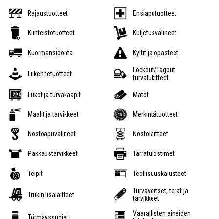
Rajaustuotteet
Ensiaputuotteet
Kiinteistötuotteet
Kuljetusvälineet
Kuormansidonta
Kyltit ja opasteet
Lockout/Tagout
Liikennetuotteet
turvalukitteet
Lukot ja turvakaapit
Matot
Maalit ja tarvikkeet
Merkintätuotteet
Nostoapuvälineet
Nostolaitteet
Pakkaustarvikkeet
Tarratulostimet
Teipit
Teollisuuskalusteet
Turvaveitset, terät ja
Trukin lisälaitteet
tarvikkeet
Vaarallisten aineiden
Törmäyssuojat