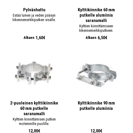
Pylväshattu
Kylttikiinnike 60 mm
putkelle alumiinia
Estää lumen ja veden pääsyn
liikennemerkkiputken sisälle.
saranamalli
Kylttien kiinnittämiseen
liikennemerkkiputkeen.
1,60€
6,50€
Alkaen
Alkaen
2-puoleinen kylttikiinnike
Kylttikiinnike 90 mm
60 mm putkelle
putkelle alumiinia
saranamalli
Kylttien kiinnittämisen putken
molemmille puolille.
12,00€
12,00€