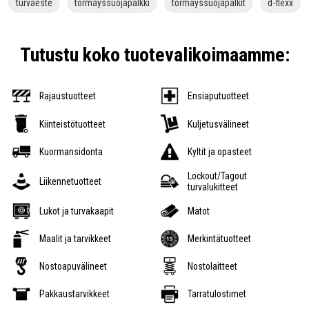
turvaeste
törmäyssuojapalkki
törmäyssuojapalkit
d-flexx
Tutustu koko tuotevalikoimaamme:
Rajaustuotteet
Ensiaputuotteet
Kiinteistötuotteet
Kuljetusvälineet
Kuormansidonta
Kyltit ja opasteet
Lockout/Tagout
Liikennetuotteet
turvalukitteet
Lukot ja turvakaapit
Matot
Maalit ja tarvikkeet
Merkintätuotteet
Nostoapuvälineet
Nostolaitteet
Pakkaustarvikkeet
Tarratulostimet