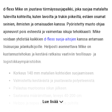
d-flexx Mike on joustava törmäyssuojapalkki, joka suojaa matalalta
tulevilta kohteilta, kuten lavoilta ja trukin piikeiltä, estäen osumat
seinien, ihmisten ja omaisuuden kanssa. Pyöristetty muoto ohjaa
ajoneuvot pois esteestä ja vaimentaa iskuja tehokkaasti. Mike
voidaan yhdistää kaikkien
d-flexx suoja-aitojen
kanssa antamaan
lisäsuojaa jalankulkijoille. Helposti asennettava Mike on
kustannustehokas ja kestävä ratkaisu vaativiin teollisuus- ja
logistiikkaympäristöihin.
Korkeus 140 mm matalien kohteiden suojaamiseen.
Valmistettu kestävästä ja joustavasta polyeteenistä.
Palautuu muotoonsa iskun jälkeen.
Saatavana määrämittaan, leveys 40-200 cm.
Lue lisää
Helppo ja nopea asennus kahdella pultilla.
Kiinnitystarvikkeet tulevat mukana.