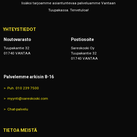
lisäksi tarjoamme asiantuntevaa palveluamme Vantaan
Tuupakassa. Tervetuloa!
YHTEYSTIEDOT
Noutovarasto
Postiosoite
Tuupakantie 32
Sareskoski Oy
01740 VANTAA
Tuupakantie 32
01740 VANTAA
Palvelemme arkisin 8-16
Puh. 010 239 7500
myynti@sareskoski.com
Chat-palvelu
TIETOA MEISTÄ