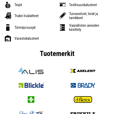
Teipit
Teollisuuskalusteet
Turvaveitset, terät ja
Trukin lisälaitteet
tarvikkeet
Vaarallisten aineiden
Törmäyssuojat
käsittely
Varastokalusteet
Tuotemerkit