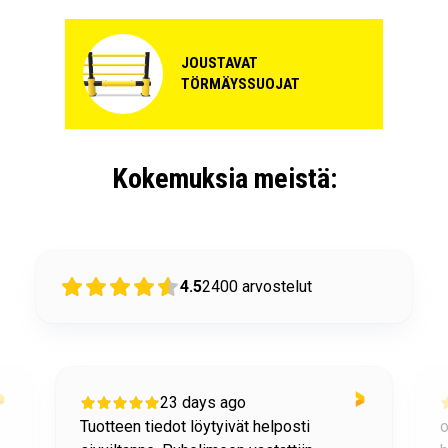
JOUSTAVAT
TÖRMÄYSSUOJAT
Kokemuksia meistä:
4.5
2400
arvostelut
23 days ago
Tuotteen tiedot löytyivät helposti
o