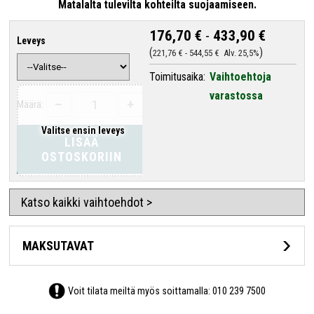
Matalalta tulevilta kohteilta suojaamiseen.
176,70 €
-
433,90 €
Leveys
221,76 €
-
544,55 €
Alv. 25,5%
Toimitusaika:
Vaihtoehtoja
varastossa
–
+
Määrä:
Valitse ensin leveys
LISÄÄ
OSTOSKORIIN
Katso kaikki vaihtoehdot >
MAKSUTAVAT
Voit tilata meiltä myös soittamalla:
010 239 7500