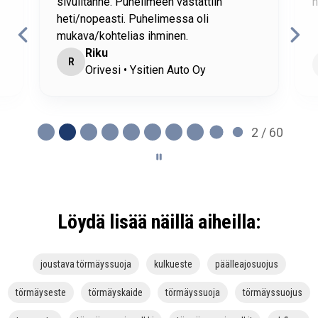
sivuiltanne. Puhelimeen vastattiin
h
heti/nopeasti. Puhelimessa oli
mukava/kohtelias ihminen.
Riku
R
Orivesi • Ysitien Auto Oy
2 / 60
Löydä lisää näillä aiheilla:
joustava törmäyssuoja
kulkueste
päälleajosuojus
törmäyseste
törmäyskaide
törmäyssuoja
törmäyssuojus