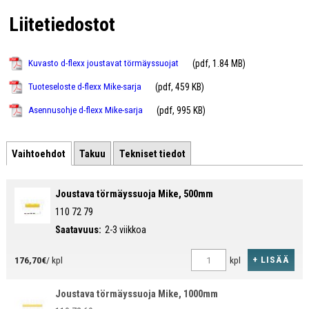
Yhteensopiva
muiden d-flexx -tuotteiden
kanssa.
Liitetiedostot
5 vuoden takuu, alkuperämaa Tanska.
(pdf, 1.84 MB)
Kuvasto d-flexx joustavat törmäyssuojat
(pdf, 459 KB)
Tuoteseloste d-flexx Mike-sarja
(pdf, 995 KB)
Asennusohje d-flexx Mike-sarja
Vaihtoehdot
Takuu
Tekniset tiedot
Joustava törmäyssuoja Mike, 500mm
110 72 79
Saatavuus:
2-3 viikkoa
+ LISÄÄ
176,70€
/ kpl
kpl
Joustava törmäyssuoja Mike, 1000mm