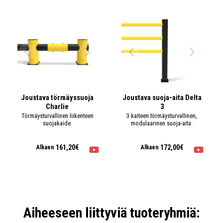
140 25 60
Saatavuus:
2-3 viikkoa
+ LISÄÄ
433,90€
/ kpl
kpl
Joustava törmäyssuoja Mike, määrämittaan 400-
1499 mm
140 25 61
Joustava törmäyssuoja
Joustava suoja-aita Delta
Saatavuus:
2-3 viikkoa
Charlie
3
Törmäysturvallinen liikenteen
3 kaiteen törmäysturvallinen,
+ LISÄÄ
336,60€
/ kpl
kpl
suojakaide.
modulaarinen suoja-aita.
161,20€
172,00€
Alkaen
Alkaen
Aiheeseen liittyviä tuoteryhmiä: