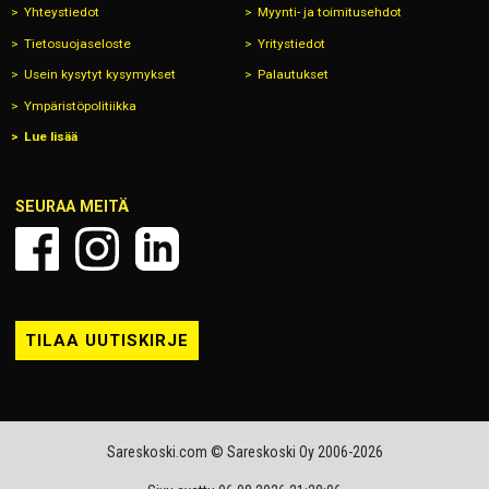
Yhteystiedot
Myynti- ja toimitusehdot
Tietosuojaseloste
Yritystiedot
Usein kysytyt kysymykset
Palautukset
Ympäristöpolitiikka
Lue lisää
SEURAA MEITÄ
TILAA UUTISKIRJE
Sareskoski.com © Sareskoski Oy 2006-2026