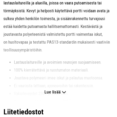
lastauslaitureilla ja alueilla, joissa on vaara putoamisesta tai
törmäyksistä. Kevyt ja helposti käytettävä portti voidaan avata ja
sulkea yhden henkilön toimesta, ja sisäänrakennettu turvajousi
estää kaidetta putoamasta hallitsemattomasti. Kestävästä ja
joustavasta polyeteenistä valmistettu portti vaimentaa iskut,
on huoltovapaa ja testattu PAS13-standardin mukaisesti vaativiin
teollisuusympäristöihin.
Lastauslaitureille ja avoimien reunojen suojaamiseen.
100% kierrätettävä ja ruostumaton materiaali.
Joustava polymeeri imee iskut ja palautuu muotoonsa.
Ei vaurioita lattiaan, ajoneuvoihin tai rakenteisiin.
Lue lisää
Vakioleveydet 2300 ja 2600 mm.
Saatavana määrämittaan jopa 3300 mm saakka.
TÜV-testattu ja PAS13-standardin mukainen.
Liitetiedostot