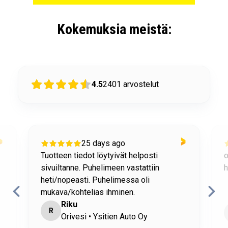
Kokemuksia meistä:
4.5
2401
arvostelut
25 days ago
Tuotteen tiedot löytyivät helposti
o
sivuiltanne. Puhelimeen vastattiin
h
heti/nopeasti. Puhelimessa oli
mukava/kohtelias ihminen.
Riku
R
Orivesi • Ysitien Auto Oy