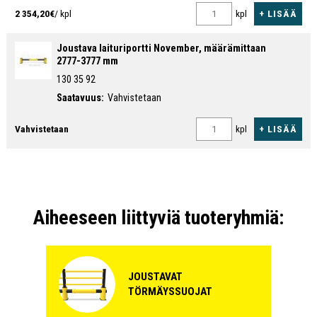
+ LISÄÄ
2 354,20€
/ kpl
kpl
Joustava laituriportti November, määrämittaan
2777-3777 mm
130 35 92
Saatavuus:
Vahvistetaan
+ LISÄÄ
Vahvistetaan
kpl
Aiheeseen liittyviä tuoteryhmiä:
JOUSTAVAT
TÖRMÄYSSUOJAT