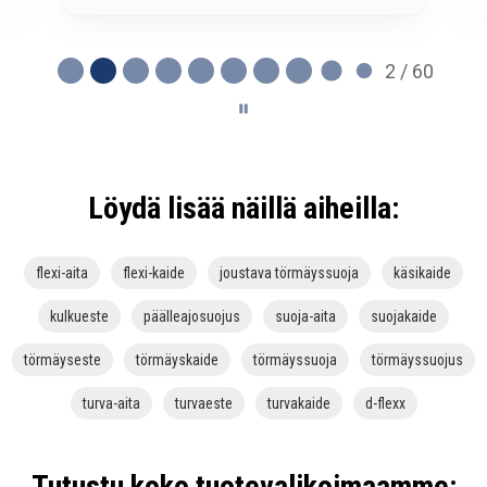
2 / 60
Löydä lisää näillä aiheilla:
flexi-aita
flexi-kaide
joustava törmäyssuoja
käsikaide
kulkueste
päälleajosuojus
suoja-aita
suojakaide
törmäyseste
törmäyskaide
törmäyssuoja
törmäyssuojus
turva-aita
turvaeste
turvakaide
d-flexx
Tutustu koko tuotevalikoimaamme: