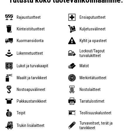
Rajaustuotteet
Ensiaputuotteet
Kiinteistötuotteet
Kuljetusvälineet
Kuormansidonta
Kyltit ja opasteet
Lockout/Tagout
Liikennetuotteet
turvalukitteet
Lukot ja turvakaapit
Matot
Maalit ja tarvikkeet
Merkintätuotteet
Nostoapuvälineet
Nostolaitteet
Pakkaustarvikkeet
Tarratulostimet
Teipit
Teollisuuskalusteet
Turvaveitset, terät ja
Trukin lisälaitteet
tarvikkeet