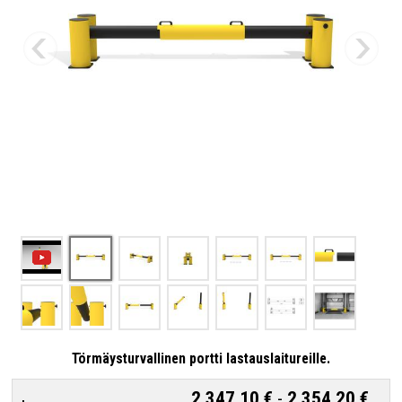
Törmäysturvallinen portti lastauslaitureille.
2 347,10 €
-
2 354,20 €