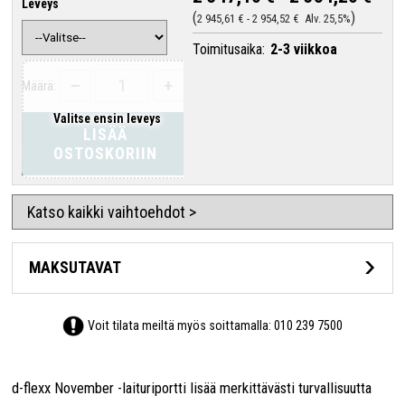
Leveys
2 945,61 €
-
2 954,52 €
Alv. 25,5%
Toimitusaika:
2-3 viikkoa
–
+
Määrä:
Valitse ensin leveys
LISÄÄ
OSTOSKORIIN
Katso kaikki vaihtoehdot >
MAKSUTAVAT
Voit tilata meiltä myös soittamalla:
010 239 7500
d-flexx November -laituriportti lisää merkittävästi turvallisuutta