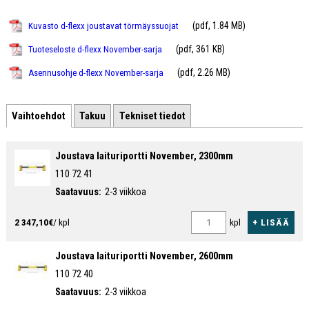
Toimitetaan esikoottuna, mukana kiinnikkeet.
5 vuoden takuu, alkuperämaa Tanska.
(pdf, 1.84 MB)
Kuvasto d-flexx joustavat törmäyssuojat
(pdf, 361 KB)
Tuoteseloste d-flexx November-sarja
(pdf, 2.26 MB)
Asennusohje d-flexx November-sarja
Vaihtoehdot
Takuu
Tekniset tiedot
Joustava laituriportti November, 2300mm
110 72 41
Saatavuus:
2-3 viikkoa
+ LISÄÄ
2 347,10€
/ kpl
kpl
Joustava laituriportti November, 2600mm
110 72 40
Saatavuus:
2-3 viikkoa