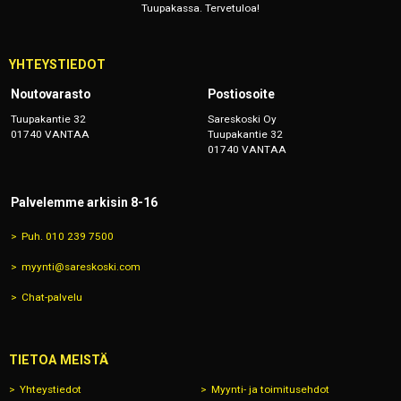
Tuupakassa. Tervetuloa!
YHTEYSTIEDOT
Noutovarasto
Postiosoite
Tuupakantie 32
Sareskoski Oy
01740 VANTAA
Tuupakantie 32
01740 VANTAA
Palvelemme arkisin 8-16
Puh. 010 239 7500
myynti@sareskoski.com
Chat-palvelu
TIETOA MEISTÄ
Yhteystiedot
Myynti- ja toimitusehdot