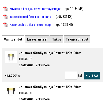
(pdf, 1.84 MB)
Kuvasto d-flexx joustavat törmäyssuojat
(pdf, 331 KB)
Tuoteseloste d-flexx Foxtrot-sarja
(pdf, 328 KB)
Asennusohje d-flexx Foxtrot-sarja
Vaihtoehdot
Lisävarusteet
Takuu
Tekniset tiedot
Joustava törmäyssuoja Foxtrot 120x100cm
100 46 17
Saatavuus:
2-3 viikkoa
+ LISÄÄ
442,70€
/ kpl
kpl
Joustava törmäyssuoja Foxtrot 120x150cm
100 46 18
Saatavuus:
2-3 viikkoa