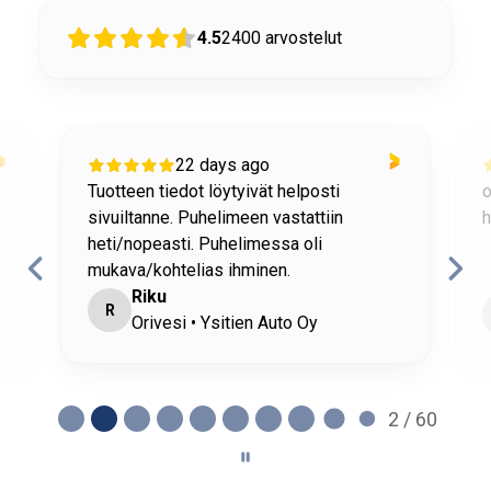
4.5
2400
arvostelut
22 days ago
Tuotteen tiedot löytyivät helposti
o
sivuiltanne. Puhelimeen vastattiin
h
heti/nopeasti. Puhelimessa oli
mukava/kohtelias ihminen.
Riku
R
Orivesi • Ysitien Auto Oy
2 / 60