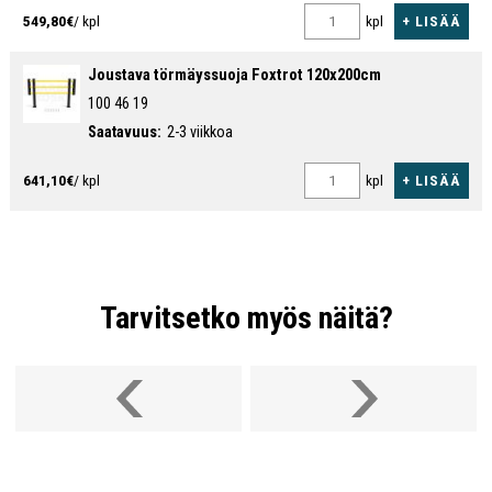
+ LISÄÄ
549,80€
/ kpl
kpl
Joustava törmäyssuoja Foxtrot 120x200cm
100 46 19
Saatavuus:
2-3 viikkoa
+ LISÄÄ
641,10€
/ kpl
kpl
Tarvitsetko myös näitä?