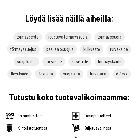
Löydä lisää näillä aiheilla:
törmäyseste
joustava törmäyssuoja
törmäyssuoja
törmäyssuojus
päälleajosuojus
kulkueste
turvakaide
suojakaide
turvaeste
käsikaide
törmäyskaide
flexi-kaide
flexi-aita
suoja-aita
turva-aita
d-flexx
Tutustu koko tuotevalikoimaamme:
Rajaustuotteet
Ensiaputuotteet
Kiinteistötuotteet
Kuljetusvälineet