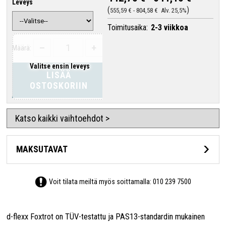
Leveys
555,59 €
-
804,58 €
Alv. 25,5%
Toimitusaika:
2-3 viikkoa
–
+
Määrä:
Valitse ensin leveys
LISÄÄ
OSTOSKORIIN
Katso kaikki vaihtoehdot >
MAKSUTAVAT
Voit tilata meiltä myös soittamalla:
010 239 7500
d-flexx Foxtrot on TÜV-testattu ja PAS13-standardin mukainen