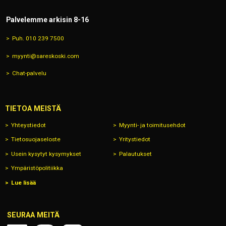
Palvelemme arkisin 8-16
Puh. 010 239 7500
myynti@sareskoski.com
Chat-palvelu
TIETOA MEISTÄ
Yhteystiedot
Myynti- ja toimitusehdot
Tietosuojaseloste
Yritystiedot
Usein kysytyt kysymykset
Palautukset
Ympäristöpolitiikka
Lue lisää
SEURAA MEITÄ