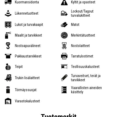
Kuormansidonta
Kyltit ja opasteet
Lockout/Tagout
Liikennetuotteet
turvalukitteet
Lukot ja turvakaapit
Matot
Maalit ja tarvikkeet
Merkintätuotteet
Nostoapuvälineet
Nostolaitteet
Pakkaustarvikkeet
Tarratulostimet
Teipit
Teollisuuskalusteet
Turvaveitset, terät ja
Trukin lisälaitteet
tarvikkeet
Vaarallisten aineiden
Törmäyssuojat
käsittely
Varastokalusteet
Tuotemerkit