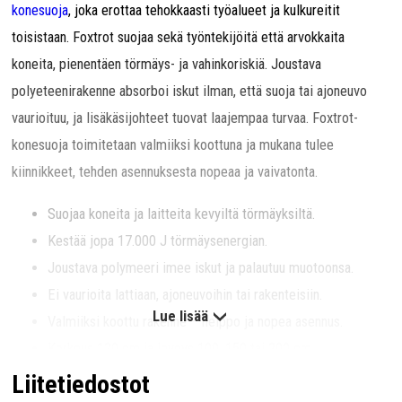
konesuoja
, joka erottaa tehokkaasti työalueet ja kulkureitit
toisistaan. Foxtrot suojaa sekä työntekijöitä että arvokkaita
koneita, pienentäen törmäys- ja vahinkoriskiä. Joustava
polyeteenirakenne absorboi iskut ilman, että suoja tai ajoneuvo
vaurioituu, ja lisäkäsijohteet tuovat laajempaa turvaa. Foxtrot-
konesuoja toimitetaan valmiiksi koottuna ja mukana tulee
kiinnikkeet, tehden asennuksesta nopeaa ja vaivatonta.
Suojaa koneita ja laitteita kevyiltä törmäyksiltä.
Kestää jopa 17.000 J törmäysenergian.
Joustava polymeeri imee iskut ja palautuu muotoonsa.
Ei vaurioita lattiaan, ajoneuvoihin tai rakenteisiin.
Lue lisää
Valmiiksi koottu rakenne – helppo ja nopea asennus.
Korkeus 120 cm ja leveys 100, 150 tai 200 cm
5 vuoden takuu, alkuperämaa Tanska.
Liitetiedostot