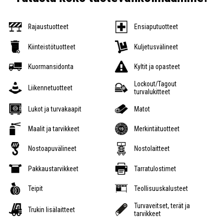
Rajaustuotteet
Ensiaputuotteet
Kiinteistötuotteet
Kuljetusvälineet
Kuormansidonta
Kyltit ja opasteet
Lockout/Tagout
Liikennetuotteet
turvalukitteet
Lukot ja turvakaapit
Matot
Maalit ja tarvikkeet
Merkintätuotteet
Nostoapuvälineet
Nostolaitteet
Pakkaustarvikkeet
Tarratulostimet
Teipit
Teollisuuskalusteet
Turvaveitset, terät ja
Trukin lisälaitteet
tarvikkeet