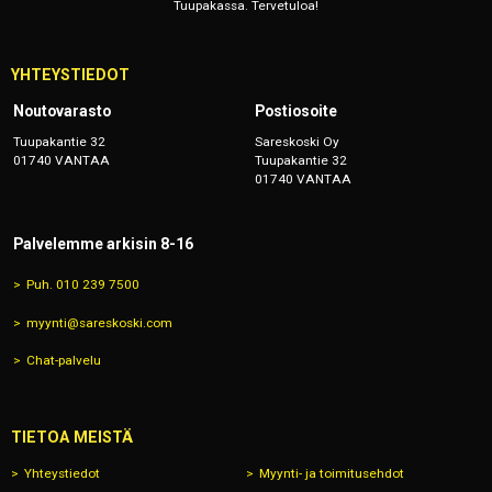
Tuupakassa. Tervetuloa!
YHTEYSTIEDOT
Noutovarasto
Postiosoite
Tuupakantie 32
Sareskoski Oy
01740 VANTAA
Tuupakantie 32
01740 VANTAA
Palvelemme arkisin 8-16
Puh. 010 239 7500
myynti@sareskoski.com
Chat-palvelu
TIETOA MEISTÄ
Yhteystiedot
Myynti- ja toimitusehdot