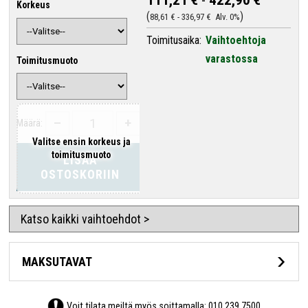
Korkeus
88,61 €
-
336,97 €
Alv. 0%
Toimitusaika:
Vaihtoehtoja
varastossa
Toimitusmuoto
–
+
Määrä:
Valitse ensin korkeus ja
toimitusmuoto
LISÄÄ
OSTOSKORIIN
Katso kaikki vaihtoehdot >
MAKSUTAVAT
Voit tilata meiltä myös soittamalla:
010 239 7500