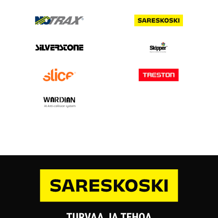
Korkeus:
3500 mm
Kantavuus:
8000 kg / pylväsväli
+ LISÄÄ
263,73€
/ setti
setti
Kasten 100302032 P90 pylväselementti 90/15 mm, 1050x4000
mm, koottuna
140 03 34
Saatavuus:
3-5 työpäivää
Toimitusmuoto:
Koottuna
Syvyys:
1050 mm
Korkeus:
4000 mm
Kantavuus:
8000 kg / pylväsväli
+ LISÄÄ
297,51€
/ setti
setti
Kasten 100302033 P90 pylväselementti 90/15 mm, 1050x4500
mm, koottuna
140 03 20