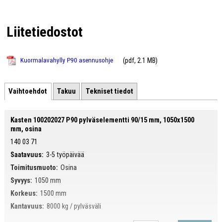
Vaakapalkit
Liitetiedostot
Pylväselementti 10 ton
Pylväselementti 11 ton
Varusteluosat
(pdf, 2.1 MB)
Kuormalavahylly P90 asennusohje
Valmiit kokoonpanot
Vaihtoehdot
Takuu
Tekniset tiedot
Kasten 100202027 P90 pylväselementti 90/15 mm, 1050x1500
mm, osina
140 03 71
Saatavuus:
3-5 työpäivää
Toimitusmuoto:
Osina
Syvyys:
1050 mm
Korkeus:
1500 mm
Kantavuus:
8000 kg / pylväsväli