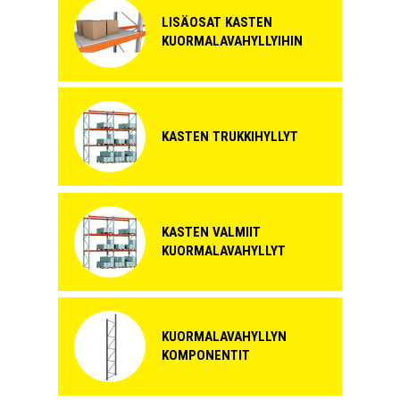
140 03 56
LISÄOSAT KASTEN
Saatavuus:
Heti varastosta
KUORMALAVAHYLLYIHIN
Toimitusmuoto:
Osina
Syvyys:
1050 mm
Korkeus:
3500 mm
Kantavuus:
8000 kg / pylväsväli
KASTEN TRUKKIHYLLYT
+ LISÄÄ
227,92€
/ setti
setti
Kasten 100202032 P90 pylväselementti 90/15 mm, 1050x4000
mm, osina
KASTEN VALMIIT
140 03 59
KUORMALAVAHYLLYT
Saatavuus:
Heti varastosta
Toimitusmuoto:
Osina
Syvyys:
1050 mm
KUORMALAVAHYLLYN
Korkeus:
4000 mm
KOMPONENTIT
Kantavuus:
8000 kg / pylväsväli