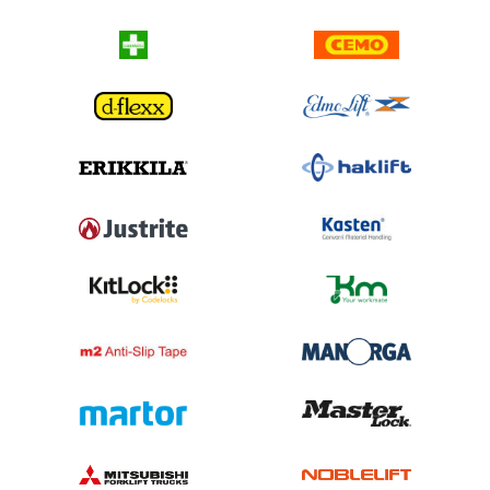
Kasten 100302030 P90 pylväselementti 90/15 mm, 1050x3000
mm, koottuna
140 03 44
Saatavuus:
3-5 työpäivää
Toimitusmuoto:
Koottuna
Syvyys:
1050 mm
Korkeus:
3000 mm
Kantavuus:
8000 kg / pylväsväli
+ LISÄÄ
231,25€
/ setti
setti
Kasten 100302031 P90 pylväselementti 90/15 mm, 1050x3500
mm, koottuna
140 03 30
Saatavuus:
3-5 työpäivää
Toimitusmuoto:
Koottuna
Syvyys:
1050 mm