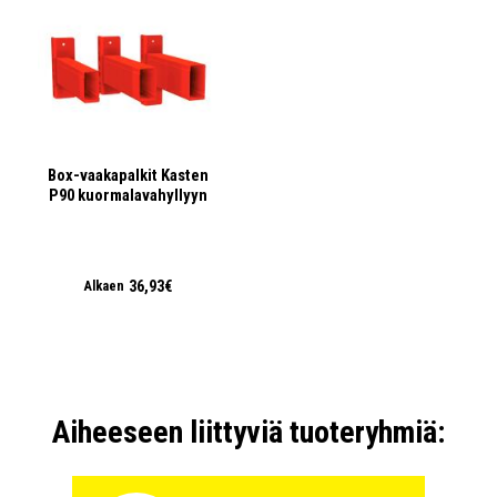
Syvyys:
1050 mm
Korkeus:
2500 mm
Kantavuus:
8000 kg / pylväsväli
+ LISÄÄ
164,34€
/ setti
setti
Kasten 100202030 P90 pylväselementti 90/15 mm, 1050x3000
Box-vaakapalkit Kasten
mm, osina
P90 kuormalavahyllyyn
140 03 53
Saatavuus:
Heti varastosta
Toimitusmuoto:
Osina
36,93€
Alkaen
Syvyys:
1050 mm
Korkeus:
3000 mm
Kantavuus:
8000 kg / pylväsväli
+ LISÄÄ
196,72€
/ setti
setti
Aiheeseen liittyviä tuoteryhmiä:
Kasten 100202031 P90 pylväselementti 90/15 mm, 1050x3500
mm, osina