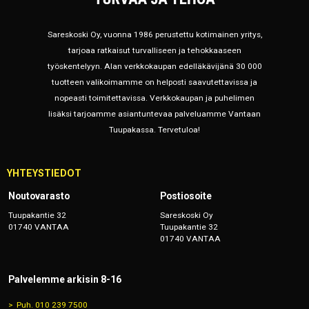
Saatavuus:
3-5 työpäivää
Toimitusmuoto:
Koottuna
Sareskoski Oy, vuonna 1986 perustettu kotimainen yritys,
Syvyys:
1050 mm
tarjoaa ratkaisut turvalliseen ja tehokkaaseen
Korkeus:
4500 mm
työskentelyyn. Alan verkkokaupan edelläkävijänä 30 000
tuotteen valikoimamme on helposti saavutettavissa ja
Kantavuus:
8000 kg / pylväsväli
nopeasti toimitettavissa. Verkkokaupan ja puhelimen
lisäksi tarjoamme asiantuntevaa palveluamme Vantaan
+ LISÄÄ
330,17€
/ setti
setti
Tuupakassa. Tervetuloa!
Kasten 100302034 P90 pylväselementti 90/15 mm, 1050x5000
mm, koottuna
YHTEYSTIEDOT
140 03 28
Noutovarasto
Postiosoite
Saatavuus:
3-5 työpäivää
Toimitusmuoto:
Koottuna
Tuupakantie 32
Sareskoski Oy
01740 VANTAA
Tuupakantie 32
Syvyys:
1050 mm
01740 VANTAA
Korkeus:
5000 mm
Kantavuus:
8000 kg / pylväsväli
Palvelemme arkisin 8-16
+ LISÄÄ
364,24€
/ setti
setti
Puh. 010 239 7500