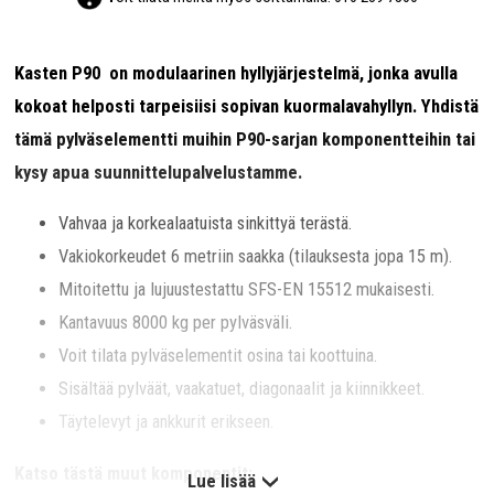
Kasten P90 on modulaarinen hyllyjärjestelmä, jonka avulla
kokoat helposti tarpeisiisi sopivan kuormalavahyllyn. Yhdistä
tämä pylväselementti muihin P90-sarjan komponentteihin tai
kysy apua suunnittelupalvelustamme.
Vahvaa ja korkealaatuista sinkittyä terästä.
Vakiokorkeudet 6 metriin saakka (tilauksesta jopa 15 m).
Mitoitettu ja lujuustestattu SFS-EN 15512 mukaisesti.
Kantavuus 8000 kg per pylväsväli.
Voit tilata pylväselementit osina tai koottuina.
Sisältää pylväät, vaakatuet, diagonaalit ja kiinnikkeet.
Täytelevyt ja ankkurit erikseen.
Katso tästä muut komponentit:
Lue lisää