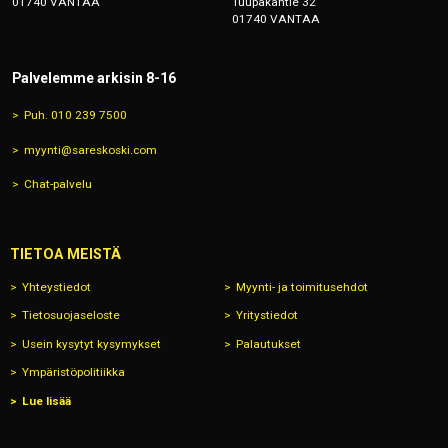
01740 VANTAA
Tuupakantie 32
01740 VANTAA
Palvelemme arkisin 8-16
Puh. 010 239 7500
myynti@sareskoski.com
Chat-palvelu
TIETOA MEISTÄ
Yhteystiedot
Myynti- ja toimitusehdot
Tietosuojaseloste
Yritystiedot
Usein kysytyt kysymykset
Palautukset
Ympäristöpolitiikka
Lue lisää