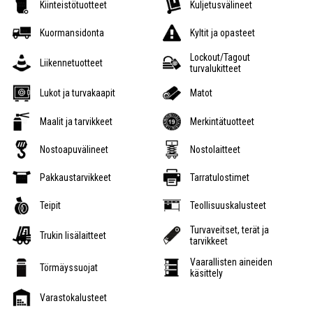
Kiinteistötuotteet
Kuljetusvälineet
Kuormansidonta
Kyltit ja opasteet
Lockout/Tagout
Liikennetuotteet
turvalukitteet
Lukot ja turvakaapit
Matot
Maalit ja tarvikkeet
Merkintätuotteet
Nostoapuvälineet
Nostolaitteet
Pakkaustarvikkeet
Tarratulostimet
Teipit
Teollisuuskalusteet
Turvaveitset, terät ja
Trukin lisälaitteet
tarvikkeet
Vaarallisten aineiden
Törmäyssuojat
käsittely
Varastokalusteet