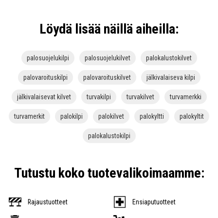
Löydä lisää näillä aiheilla:
palosuojelukilpi
palosuojelukilvet
palokalustokilvet
palovaroituskilpi
palovaroituskilvet
jälkivalaiseva kilpi
jälkivalaisevat kilvet
turvakilpi
turvakilvet
turvamerkki
turvamerkit
palokilpi
palokilvet
palokyltti
palokyltit
palokalustokilpi
Tutustu koko tuotevalikoimaamme:
Rajaustuotteet
Ensiaputuotteet