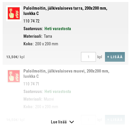
Paloilmoitin, jälkivalaiseva tarra, 200x200 mm,
luokka C
110 74 72
Saatavuus:
Heti varastosta
Materiaali:
Tarra
Koko:
200 x 200 mm
+ LISÄÄ
13,50€
/ kpl
kpl
Paloilmoitin, jälkivalaiseva muovi, 200x200 mm,
luokka C
110 74 71
Saatavuus:
Heti varastosta
Materiaali:
Muovi
Koko:
200 x 200 mm
+ LISÄÄ
16,50€
/ kpl
kpl
Lue lisää