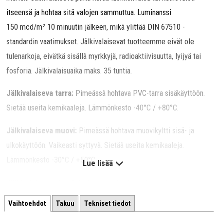
itseensä ja hohtaa sitä valojen sammuttua. Luminanssi
150 mcd/m² 10 minuutin jälkeen, mikä ylittää DIN 67510 -
standardin vaatimukset. Jälkivalaisevat tuotteemme eivät ole
tulenarkoja, eivätkä sisällä myrkkyjä, radioaktiivisuutta, lyijyä tai
fosforia. Jälkivalaisuaika maks. 35 tuntia.
Jälkivalaiseva tarra:
Pimeässä hohtava PVC-tarra sisäkäyttöön.
Sietää useita kemikaaleja. Lämmönkesto -40°C / +80°C.
Jälkivalaiseva muovi:
Pimeässä hohtava muovikyltti sisä- ja
ulkokäyttöön. Vaikeasti syttyvä. Sietää useita kemikaaleja.
Lämmönkesto -30°C / +50°C.
Lue lisää
Jälkivalaiseva alumiini:
Pimeässä hohtava alumiinikyltti sisä- ja
ulkokäyttöön. Kevyt, iskunkestävä ja palamaton. Sietää useita
Vaihtoehdot
Takuu
Tekniset tiedot
kemikaaleja ja liuottimia. Lämmönkesto -40°C / +130°C.