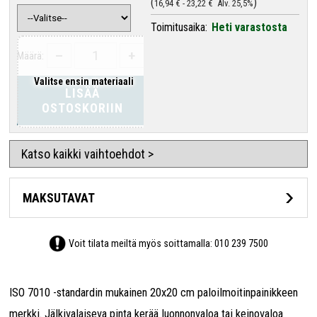
16,94 €
-
23,22 €
Alv. 25,5%
Toimitusaika:
Heti varastosta
–
+
Määrä:
Valitse ensin materiaali
LISÄÄ
OSTOSKORIIN
Katso kaikki vaihtoehdot >
MAKSUTAVAT
Voit tilata meiltä myös soittamalla:
010 239 7500
ISO 7010 -standardin mukainen 20x20 cm paloilmoitinpainikkeen
merkki. Jälkivalaiseva pinta kerää luonnonvaloa tai keinovaloa