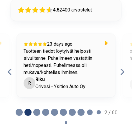
4.5
2400
arvostelut
23 days ago
Tuotteen tiedot löytyivät helposti
o
sivuiltanne. Puhelimeen vastattiin
h
heti/nopeasti. Puhelimessa oli
mukava/kohtelias ihminen.
Riku
R
Orivesi • Ysitien Auto Oy
2 / 60