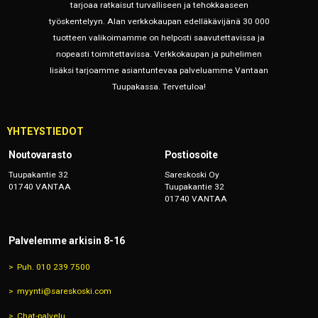
tarjoaa ratkaisut turvalliseen ja tehokkaaseen
työskentelyyn. Alan verkkokaupan edelläkävijänä 30 000
tuotteen valikoimamme on helposti saavutettavissa ja
nopeasti toimitettavissa. Verkkokaupan ja puhelimen
lisäksi tarjoamme asiantuntevaa palveluamme Vantaan
Tuupakassa. Tervetuloa!
YHTEYSTIEDOT
Noutovarasto
Postiosoite
Tuupakantie 32
Sareskoski Oy
01740 VANTAA
Tuupakantie 32
01740 VANTAA
Palvelemme arkisin 8-16
Puh. 010 239 7500
myynti@sareskoski.com
Chat-palvelu