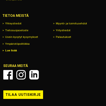
TIETOA MEISTÄ
Yhteystiedot
Myynti- ja toimitusehdot
Tietosuojaseloste
Yritystiedot
Usein kysytyt kysymykset
Palautukset
Ympäristöpolitiikka
Lue lisää
SEURAA MEITÄ
TILAA UUTISKIRJE