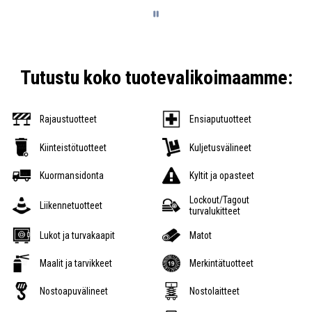
Tutustu koko tuotevalikoimaamme:
Rajaustuotteet
Ensiaputuotteet
Kiinteistötuotteet
Kuljetusvälineet
Kuormansidonta
Kyltit ja opasteet
Lockout/Tagout
Liikennetuotteet
turvalukitteet
Lukot ja turvakaapit
Matot
Maalit ja tarvikkeet
Merkintätuotteet
Nostoapuvälineet
Nostolaitteet