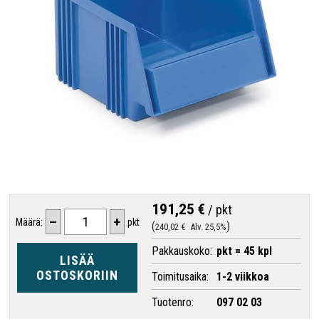
191,25 €
/
pkt
–
+
Määrä:
pkt
240,02 €
Alv. 25,5%
Pakkauskoko:
pkt = 45 kpl
LISÄÄ
OSTOSKORIIN
Toimitusaika:
1-2 viikkoa
Tuotenro:
097 02 03