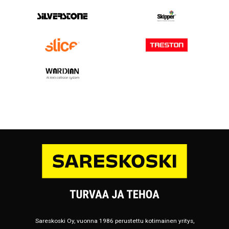
Sareskoski Oy, vuonna 1986 perustettu kotimainen yritys,