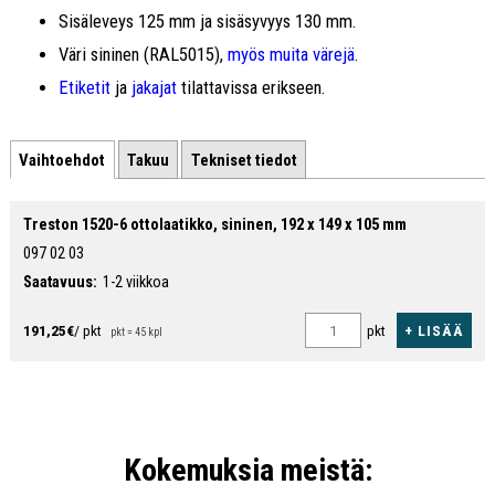
Sisäleveys 125 mm ja sisäsyvyys 130 mm.
Väri sininen (RAL5015),
myös muita värejä
.
Etiketit
ja
jakajat
tilattavissa erikseen.
Vaihtoehdot
Takuu
Tekniset tiedot
Treston 1520-6 ottolaatikko, sininen, 192 x 149 x 105 mm
097 02 03
Saatavuus:
1-2 viikkoa
+ LISÄÄ
191,25€
/ pkt
pkt
pkt = 45 kpl
Kokemuksia meistä: