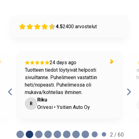
4.5
2400
arvostelut
24 days ago
Tuotteen tiedot löytyivät helposti
o
sivuiltanne. Puhelimeen vastattiin
h
heti/nopeasti. Puhelimessa oli
mukava/kohtelias ihminen.
Riku
R
Orivesi • Ysitien Auto Oy
2 / 60