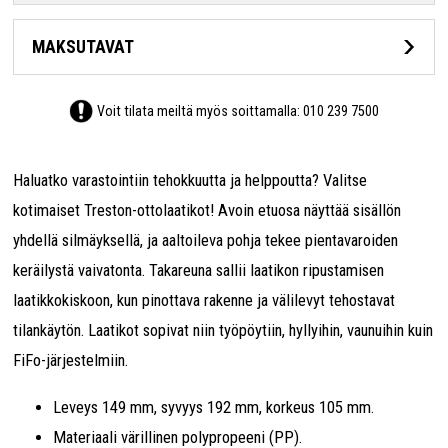
MAKSUTAVAT
Voit tilata meiltä myös soittamalla:
010 239 7500
Haluatko varastointiin tehokkuutta ja helppoutta? Valitse
kotimaiset Treston-ottolaatikot! Avoin etuosa näyttää sisällön
yhdellä silmäyksellä, ja aaltoileva pohja tekee pientavaroiden
keräilystä vaivatonta. Takareuna sallii laatikon ripustamisen
laatikkokiskoon, kun pinottava rakenne ja välilevyt tehostavat
tilankäytön. Laatikot sopivat niin työpöytiin, hyllyihin, vaunuihin kuin
FiFo-järjestelmiin.
Leveys 149 mm, syvyys 192 mm, korkeus 105 mm.
Materiaali värillinen polypropeeni (PP).