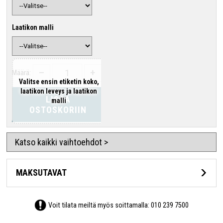
Laatikon malli
–
+
Määrä:
Valitse ensin etiketin koko,
laatikon leveys ja laatikon
LISÄÄ
malli
OSTOSKORIIN
Katso kaikki vaihtoehdot >
MAKSUTAVAT
Voit tilata meiltä myös soittamalla:
010 239 7500