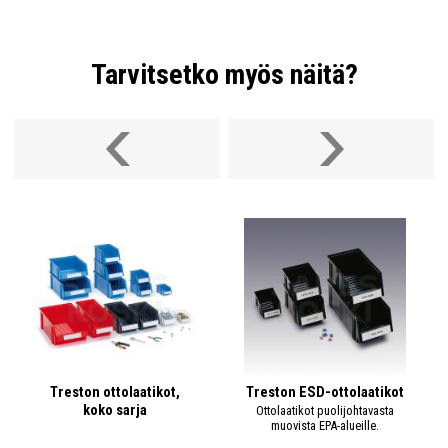
Treston E-20 etiketti ja liimautuva suoja
1930,1940,1950,3040,3050 ottolaatikoille, 24 kpl
Tarvitsetko myös näitä?
997 56 03
Saatavuus:
1-2 viikkoa
Laatikon malli:
1930, 1940, 1950, 3040, 3050
Laatikon leveys:
186 / 310 mm
Etiketin koko:
152 x 37 mm
+ LISÄÄ
27,26€
/ pss
pss
Treston ottolaatikot,
Treston ESD-ottolaatikot
koko sarja
Ottolaatikot puolijohtavasta
muovista EPA-alueille.