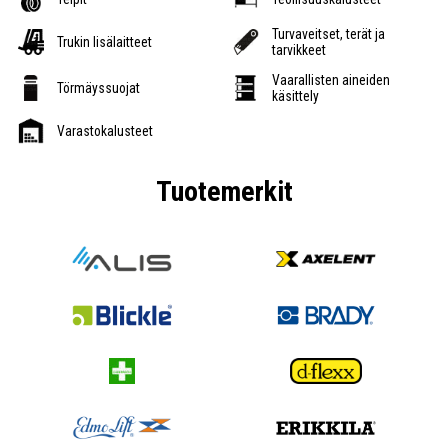
Turvaveitset, terät ja
Trukin lisälaitteet
tarvikkeet
Vaarallisten aineiden
Törmäyssuojat
käsittely
Varastokalusteet
Tuotemerkit