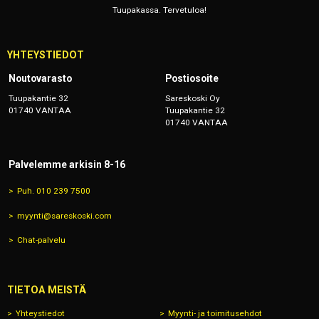
Tuupakassa. Tervetuloa!
YHTEYSTIEDOT
Noutovarasto
Postiosoite
Tuupakantie 32
Sareskoski Oy
01740 VANTAA
Tuupakantie 32
01740 VANTAA
Palvelemme arkisin 8-16
Puh. 010 239 7500
myynti@sareskoski.com
Chat-palvelu
TIETOA MEISTÄ
Yhteystiedot
Myynti- ja toimitusehdot