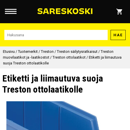
HAE
Etusivu
/
Tuotemerkit
/
Treston
/
Treston säilytysratkaisut
/
Treston
muovilaatikot ja -laatikostot
/
Treston ottolaatikot
/
Etiketti ja liimautuva
suoja Treston ottolaatikolle
Etiketti ja liimautuva suoja
Treston ottolaatikolle