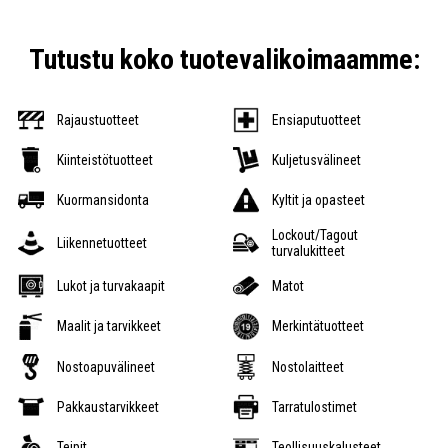
Tutustu koko tuotevalikoimaamme:
Rajaustuotteet
Ensiaputuotteet
Kiinteistötuotteet
Kuljetusvälineet
Kuormansidonta
Kyltit ja opasteet
Lockout/Tagout
Liikennetuotteet
turvalukitteet
Lukot ja turvakaapit
Matot
Maalit ja tarvikkeet
Merkintätuotteet
Nostoapuvälineet
Nostolaitteet
Pakkaustarvikkeet
Tarratulostimet
Teipit
Teollisuuskalusteet