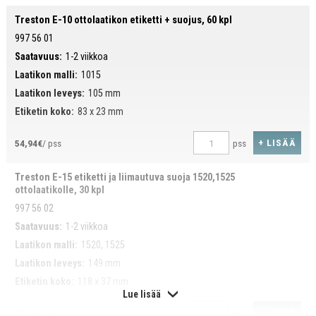
Treston E-10 ottolaatikon etiketti + suojus, 60 kpl
997 56 01
Saatavuus:
1-2 viikkoa
Laatikon malli:
1015
Laatikon leveys:
105 mm
Etiketin koko:
83 x 23 mm
+ LISÄÄ
54,94€
/ pss
pss
Treston E-15 etiketti ja liimautuva suoja 1520,1525
ottolaatikolle, 30 kpl
997 56 02
Saatavuus:
1-2 viikkoa
Laatikon malli:
1520, 1525
Laatikon leveys:
149 mm
Etiketin koko:
118 x 37 mm
Lue lisää
+ LISÄÄ
31,35€
/ pss
pss