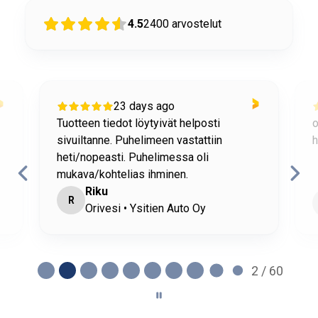
4.5
2400
arvostelut
23 days ago
Tuotteen tiedot löytyivät helposti
o
sivuiltanne. Puhelimeen vastattiin
h
heti/nopeasti. Puhelimessa oli
mukava/kohtelias ihminen.
Riku
R
Orivesi • Ysitien Auto Oy
2 / 60