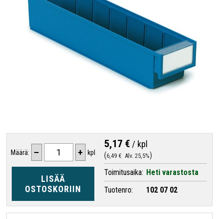
5,17 €
/
kpl
–
+
Määrä:
kpl
6,49 €
Alv. 25,5%
Toimitusaika:
Heti varastosta
LISÄÄ
OSTOSKORIIN
Tuotenro:
102 07 02