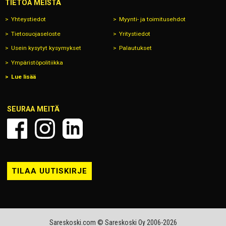
TIETOA MEISTÄ
Yhteystiedot
Myynti- ja toimitusehdot
Tietosuojaseloste
Yritystiedot
Usein kysytyt kysymykset
Palautukset
Ympäristöpolitiikka
Lue lisää
SEURAA MEITÄ
TILAA UUTISKIRJE
Sareskoski.com © Sareskoski Oy 2006-2026