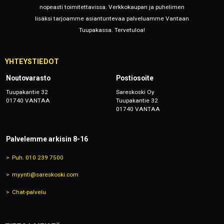
nopeasti toimitettavissa. Verkkokaupan ja puhelimen
lisäksi tarjoamme asiantuntevaa palveluamme Vantaan
Tuupakassa. Tervetuloa!
YHTEYSTIEDOT
Noutovarasto
Postiosoite
Tuupakantie 32
Sareskoski Oy
01740 VANTAA
Tuupakantie 32
01740 VANTAA
Palvelemme arkisin 8-16
Puh. 010 239 7500
myynti@sareskoski.com
Chat-palvelu