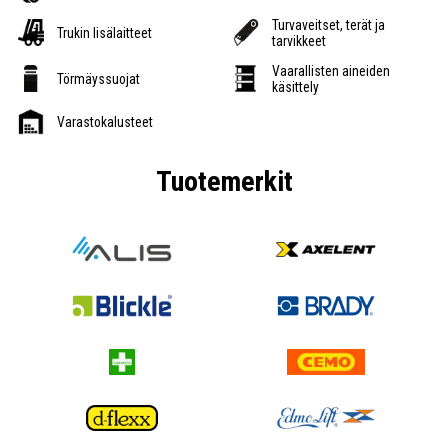
Turvaveitset, terät ja
Trukin lisälaitteet
tarvikkeet
Vaarallisten aineiden
Törmäyssuojat
käsittely
Varastokalusteet
Tuotemerkit