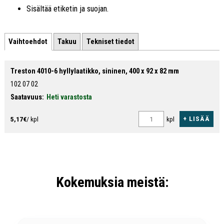
Sisältää etiketin ja suojan.
Vaihtoehdot
Takuu
Tekniset tiedot
Treston 4010-6 hyllylaatikko, sininen, 400 x 92 x 82 mm
102 07 02
Saatavuus:
Heti varastosta
+ LISÄÄ
5,17€
/ kpl
kpl
Kokemuksia meistä: