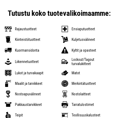
Tutustu koko tuotevalikoimaamme:
Rajaustuotteet
Ensiaputuotteet
Kiinteistötuotteet
Kuljetusvälineet
Kuormansidonta
Kyltit ja opasteet
Lockout/Tagout
Liikennetuotteet
turvalukitteet
Lukot ja turvakaapit
Matot
Maalit ja tarvikkeet
Merkintätuotteet
Nostoapuvälineet
Nostolaitteet
Pakkaustarvikkeet
Tarratulostimet
Teipit
Teollisuuskalusteet