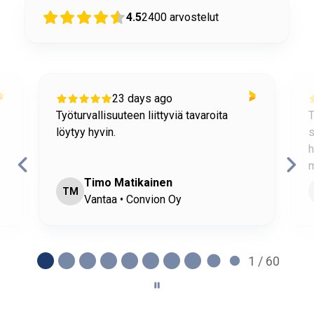
4.5
2400
arvostelut
23 days ago
Työturvallisuuteen liittyviä tavaroita
T
löytyy hyvin.
s
h
m
Timo Matikainen
TM
Vantaa • Convion Oy
1 / 60