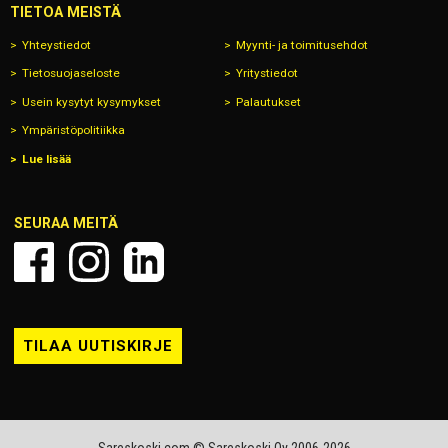
TIETOA MEISTÄ
Yhteystiedot
Myynti- ja toimitusehdot
Tietosuojaseloste
Yritystiedot
Usein kysytyt kysymykset
Palautukset
Ympäristöpolitiikka
Lue lisää
SEURAA MEITÄ
TILAA UUTISKIRJE
Sareskoski.com © Sareskoski Oy 2006-2026