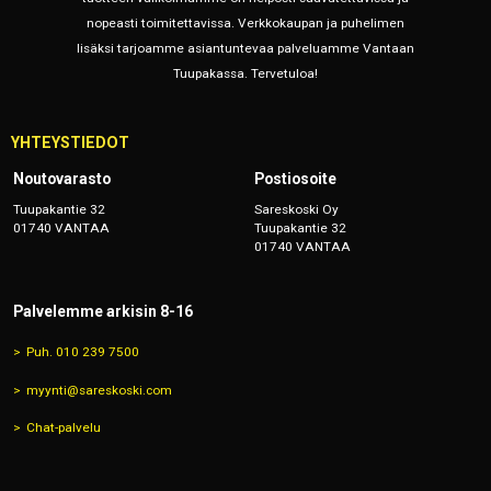
nopeasti toimitettavissa. Verkkokaupan ja puhelimen
lisäksi tarjoamme asiantuntevaa palveluamme Vantaan
Tuupakassa. Tervetuloa!
YHTEYSTIEDOT
Noutovarasto
Postiosoite
Tuupakantie 32
Sareskoski Oy
01740 VANTAA
Tuupakantie 32
01740 VANTAA
Palvelemme arkisin 8-16
Puh. 010 239 7500
myynti@sareskoski.com
Chat-palvelu