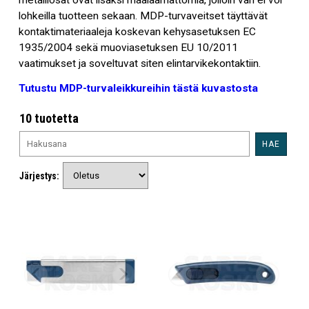
metalliosat ovat lisäksi maalaamattomia, jolloin väri ei voi
lohkeilla tuotteen sekaan. MDP-turvaveitset täyttävät
kontaktimateriaaleja koskevan kehysasetuksen EC
1935/2004 sekä muoviasetuksen EU 10/2011
vaatimukset ja soveltuvat siten elintarvikekontaktiin.
Tutustu MDP-turvaleikkureihin tästä kuvastosta
10 tuotetta
HAE
Järjestys: