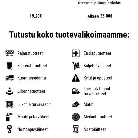
turvaveitsi puhtaisiin tiloihin.
19,20€
35,00€
Alkaen
Tutustu koko tuotevalikoimaamme:
Rajaustuotteet
Ensiaputuotteet
Kiinteistötuotteet
Kuljetusvälineet
Kuormansidonta
Kyltit ja opasteet
Lockout/Tagout
Liikennetuotteet
turvalukitteet
Lukot ja turvakaapit
Matot
Maalit ja tarvikkeet
Merkintätuotteet
Nostoapuvälineet
Nostolaitteet