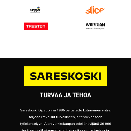
Sareskoski Oy, vuonna 1986 perustettu kotimainen yritys,
tarjoaa ratkaisut turvalliseen ja tehokkaaseen
työskentelyyn. Alan verkkokaupan edelläkävijänä 30 000
tuotteen valikoimamme on helposti saavutettavissa ja