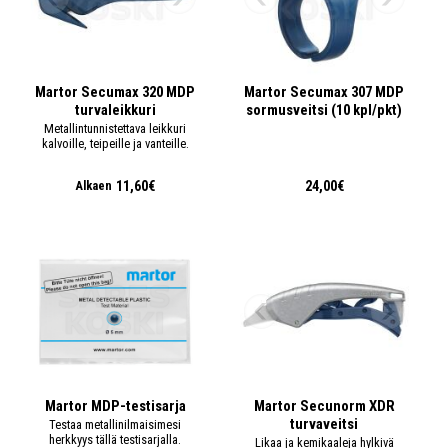
Martor Secumax 320 MDP
Martor Secumax 307 MDP
turvaleikkuri
sormusveitsi (10 kpl/pkt)
Metallintunnistettava leikkuri
kalvoille, teipeille ja vanteille.
11,60€
24,00€
Alkaen
Martor MDP-testisarja
Martor Secunorm XDR
turvaveitsi
Testaa metallinilmaisimesi
herkkyys tällä testisarjalla.
Likaa ja kemikaaleja hylkivä