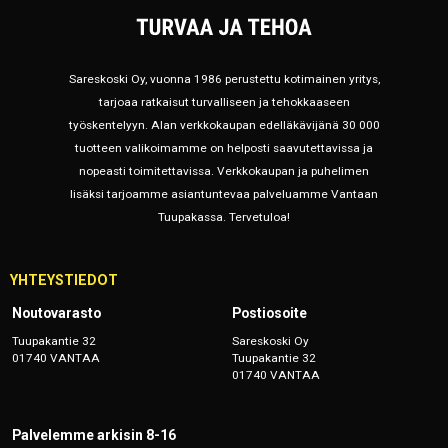
Sareskoski Oy, vuonna 1986 perustettu kotimainen yritys,
tarjoaa ratkaisut turvalliseen ja tehokkaaseen
työskentelyyn. Alan verkkokaupan edelläkävijänä 30 000
tuotteen valikoimamme on helposti saavutettavissa ja
nopeasti toimitettavissa. Verkkokaupan ja puhelimen
lisäksi tarjoamme asiantuntevaa palveluamme Vantaan
Tuupakassa. Tervetuloa!
YHTEYSTIEDOT
Noutovarasto
Postiosoite
Tuupakantie 32
Sareskoski Oy
01740 VANTAA
Tuupakantie 32
01740 VANTAA
Palvelemme arkisin 8-16