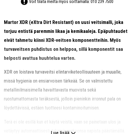
Voit tilata meiltä myös soittamalla:
010 239 7500
Martor XDR (eXtra Dirt Resistant) on uusi veitsimalli, joka
torjuu entistä paremmin likaa ja kemikaaleja. Epäpuhtaudet
eivät tahmetu kiinni XDR-veitsen komponentteihin. Myös
turvaveitsen puhdistus on helppoa, sillä komponentit saa
helposti avattua huuhtelua varten.
XDR on loistava turvaveitsi elintarviketeollisuuteen ja muualle,
missä hygienia on ensiarvoisen tärkeää. Se on valmistettu
metallinilmaisimella havaittavasta muovista sekä
ruostumattomasta teräksestä, jolloin pieninkin irronnut pala on
löydettävissä, estäen tuotteesi kontaminoitumisen.
Terä ei ole esillä kun et käytä veistä, vaan se painetaan ulos ja
vetäytyy automaattisesti takaisin runkoonsa napista päästämällä.
Lue lisää