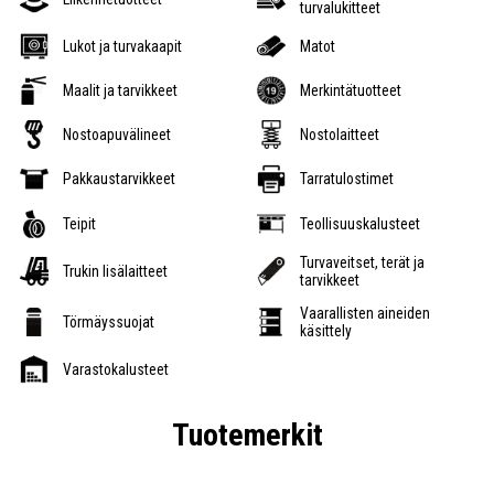
turvalukitteet
Lukot ja turvakaapit
Matot
Maalit ja tarvikkeet
Merkintätuotteet
Nostoapuvälineet
Nostolaitteet
Pakkaustarvikkeet
Tarratulostimet
Teipit
Teollisuuskalusteet
Turvaveitset, terät ja
Trukin lisälaitteet
tarvikkeet
Vaarallisten aineiden
Törmäyssuojat
käsittely
Varastokalusteet
Tuotemerkit