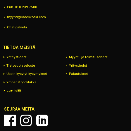
Puh. 010 239 7500
myynti@sareskoski.com
Chat-palvelu
TIETOA MEISTÄ
Yhteystiedot
Myynti- ja toimitusehdot
Tietosuojaseloste
Yritystiedot
Usein kysytyt kysymykset
Palautukset
Ympäristöpolitiikka
Lue lisää
SEURAA MEITÄ