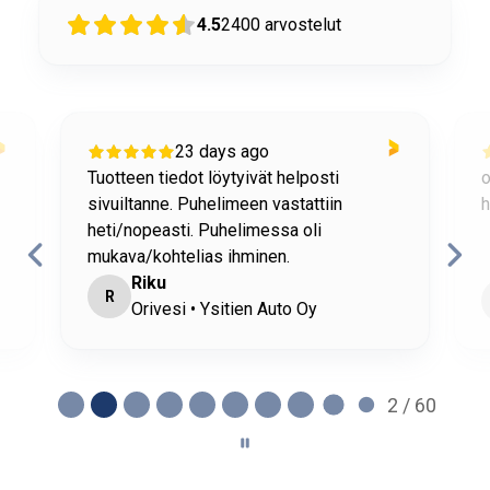
4.5
2400
arvostelut
23 days ago
Tuotteen tiedot löytyivät helposti
o
sivuiltanne. Puhelimeen vastattiin
h
heti/nopeasti. Puhelimessa oli
mukava/kohtelias ihminen.
Riku
R
Orivesi • Ysitien Auto Oy
2 / 60