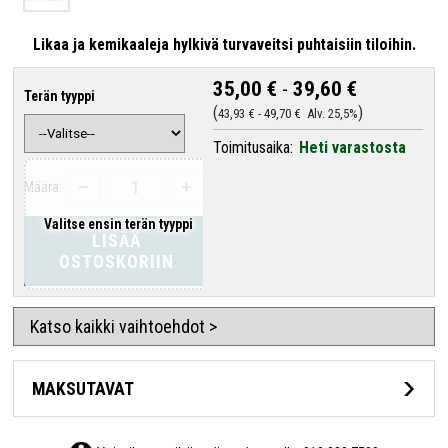
Likaa ja kemikaaleja hylkivä turvaveitsi puhtaisiin tiloihin.
35,00 €
-
39,60 €
Terän tyyppi
43,93 €
-
49,70 €
Alv. 25,5%
Toimitusaika:
Heti varastosta
–
+
Määrä:
Valitse ensin terän tyyppi
LISÄÄ
OSTOSKORIIN
Katso kaikki vaihtoehdot >
MAKSUTAVAT