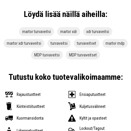
Löydä lisää näillä aiheilla:
martor turvaveitsi
martor xdr
xdr turvaveitsi
martor xdr turvaveitsi
turvaveitsi
turvaveitset
martor mdp
MDP turvaveitsi
MDP turvaveitset
Tutustu koko tuotevalikoimaamme:
Rajaustuotteet
Ensiaputuotteet
Kiinteistötuotteet
Kuljetusvälineet
Kuormansidonta
Kyltit ja opasteet
Lockout/Tagout
Liikennetuotteet