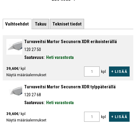
Pussien, kalvojen ja aaltopahvien leikkaamiseen.
Jousitoiminen terä palautuu automaattisesti.
Vaihtoehdot
Takuu
Tekniset tiedot
Runko ruostumatonta terästä ja MDP-muovia.
Turvallinen teränvaihto ilman työkaluja.
Turvaveitsi Martor Secunorm XDR erikoisterällä
Leikkuusyvyys 32 tai 18 mm. (terästä riippuen)
120 27 50
Saatavuus:
Heti varastosta
39,60€
/ kpl
+ LISÄÄ
kpl
Näytä määräalennukset
Turvaveitsi Martor Secunorm XDR tylppäterällä
120 27 68
Saatavuus:
Heti varastosta
39,60€
/ kpl
+ LISÄÄ
kpl
Näytä määräalennukset