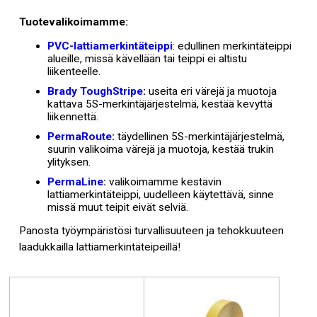
Tuotevalikoimamme:
PVC-lattiamerkintäteippi
:
edullinen merkintäteippi
alueille, missä kävellään tai teippi ei altistu
liikenteelle.
Brady ToughStripe
:
useita eri värejä ja muotoja
kattava 5S-merkintäjärjestelmä, kestää kevyttä
liikennettä
.
PermaRoute
:
täydellinen 5S-merkintäjärjestelmä,
suurin valikoima värejä ja muotoja, kestää trukin
ylityksen
.
PermaLine
:
valikoimamme kestävin
lattiamerkintäteippi, uudelleen käytettävä, sinne
missä muut teipit eivät selviä
.
Panosta työympäristösi turvallisuuteen ja tehokkuuteen
laadukkailla lattiamerkintäteipeillä!