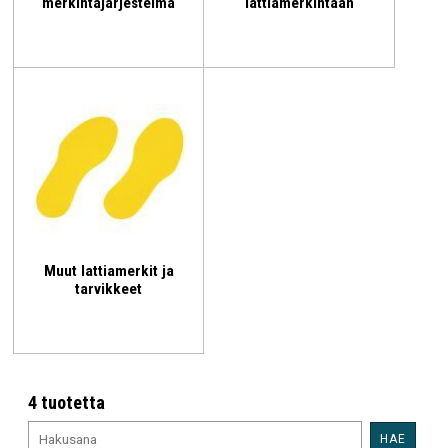
merkintäjärjestelmä
lattiamerkintään
Muut lattiamerkit ja
tarvikkeet
4 tuotetta
HAE