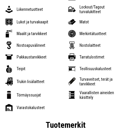
Lockout/Tagout
Liikennetuotteet
turvalukitteet
Lukot ja turvakaapit
Matot
Maalit ja tarvikkeet
Merkintätuotteet
Nostoapuvälineet
Nostolaitteet
Pakkaustarvikkeet
Tarratulostimet
Teipit
Teollisuuskalusteet
Turvaveitset, terät ja
Trukin lisälaitteet
tarvikkeet
Vaarallisten aineiden
Törmäyssuojat
käsittely
Varastokalusteet
Tuotemerkit