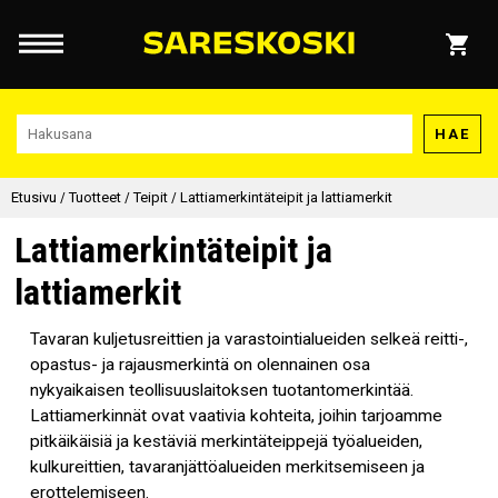
HAE
Etusivu
/
Tuotteet
/
Teipit
/
Lattiamerkintäteipit ja lattiamerkit
Lattiamerkintäteipit ja
lattiamerkit
Tavaran kuljetusreittien ja varastointialueiden selkeä reitti-,
opastus- ja rajausmerkintä on olennainen osa
nykyaikaisen teollisuuslaitoksen tuotantomerkintää.
Lattiamerkinnät ovat vaativia kohteita, joihin tarjoamme
pitkäikäisiä ja kestäviä merkintäteippejä
työalueiden,
kulkureittien, tavaranjättöalueiden merkitsemiseen ja
erottelemiseen.