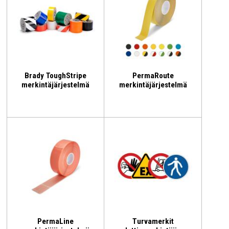
Brady ToughStripe
PermaRoute
merkintäjärjestelmä
merkintäjärjestelmä
PermaLine
Turvamerkit