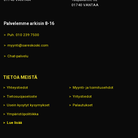
01740 VANTAA
Palvelemme arkisin 8-16
Puh. 010 239 7500
myynti@sareskoski.com
Chat-palvelu
TIETOA MEISTÄ
Yhteystiedot
Myynti- ja toimitusehdot
Tietosuojaseloste
Yritystiedot
Usein kysytyt kysymykset
Palautukset
Ympäristöpolitiikka
Lue lisää