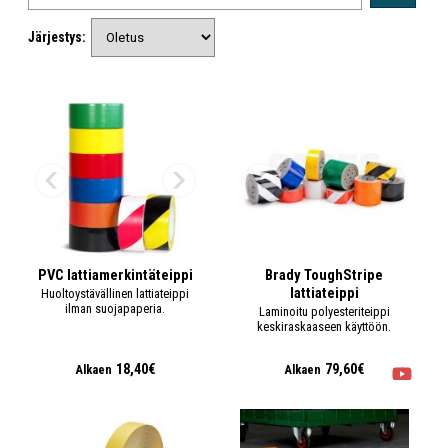
Järjestys:
PVC lattiamerkintäteippi
Brady ToughStripe
lattiateippi
Huoltoystävällinen lattiateippi
ilman suojapaperia.
Laminoitu polyesteriteippi
keskiraskaaseen käyttöön.
18,40€
79,60€
Alkaen
Alkaen