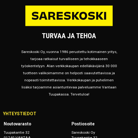
Sareskoski Oy, vuonna 1986 perustettu kotimainen yritys,
tarjoaa ratkaisut turvalliseen ja tehokkaaseen
työskentelyyn. Alan verkkokaupan edelläkävijänä 30 000
tuotteen valikoimamme on helposti saavutettavissa ja
nopeasti toimitettavissa. Verkkokaupan ja puhelimen
lisäksi tarjoamme asiantuntevaa palveluamme Vantaan
Tuupakassa. Tervetuloa!
YHTEYSTIEDOT
Noutovarasto
Postiosoite
Tuupakantie 32
Sareskoski Oy
01740 VANTAA
Tuupakantie 32