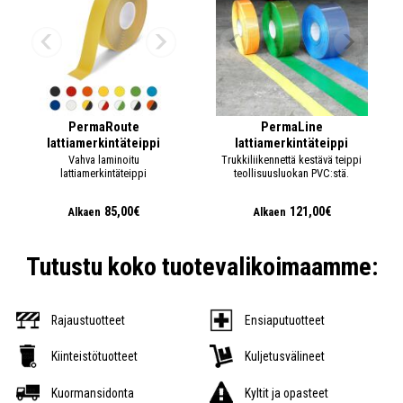
PermaRoute
PermaLine
lattiamerkintäteippi
lattiamerkintäteippi
Vahva laminoitu
Trukkiliikennettä kestävä teippi
lattiamerkintäteippi
teollisuusluokan PVC:stä.
85,00€
121,00€
Alkaen
Alkaen
Tutustu koko tuotevalikoimaamme:
Rajaustuotteet
Ensiaputuotteet
Kiinteistötuotteet
Kuljetusvälineet
Kuormansidonta
Kyltit ja opasteet