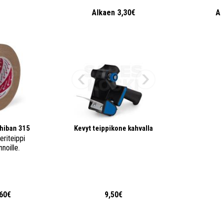
Alkaen
3,30€
A
chiban 315
Kevyt teippikone kahvalla
eriteippi
nnoille.
,60€
9,50€