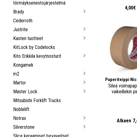
törmäyksenestojärjestelmä
4,00€
Brady
Cederroth
Justrite
Kasten tuotteet
KitLock by Codelocks
Kito Erikkila kevytnosturit
Kongamek
m2
Paperiteippi Ni
Martor
Sileä voimapap
Master Lock
vaikeillekin pi
Mitsubishi Forklift Trucks
Noblelift
Notrax
Alkaen
7
Silverstone
Slice keraamiset turvaveitset