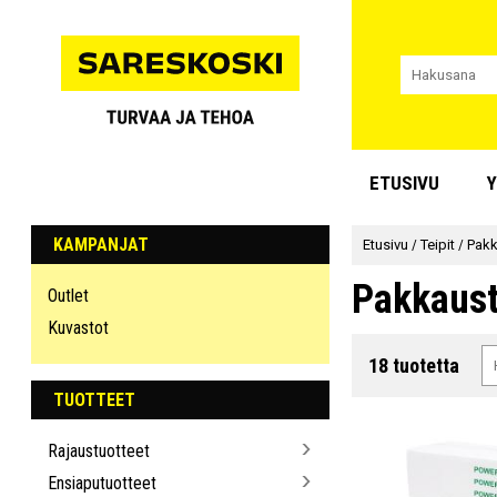
ETUSIVU
Y
KAMPANJAT
Etusivu
/
Teipit
/
Pakk
Pakkaust
Outlet
Kuvastot
18 tuotetta
TUOTTEET
Rajaustuotteet
Ensiaputuotteet