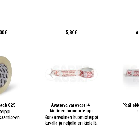
,00€
5,80€
A
etab 825
Avattava varovasti 4-
Päällekk
kielinen huomioteippi
h
teippi
Kansainvälinen huomioteippi
kaamiseen.
kuvalla ja neljällä eri kielellä.