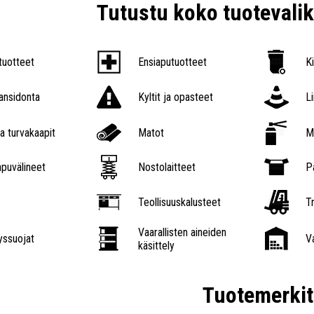
Tutustu koko tuoteval
tuotteet
Ensiaputuotteet
K
nsidonta
Kyltit ja opasteet
L
a turvakaapit
Matot
M
puvälineet
Nostolaitteet
P
Teollisuuskalusteet
Tr
Vaarallisten aineiden
ssuojat
V
käsittely
Tuotemerkit