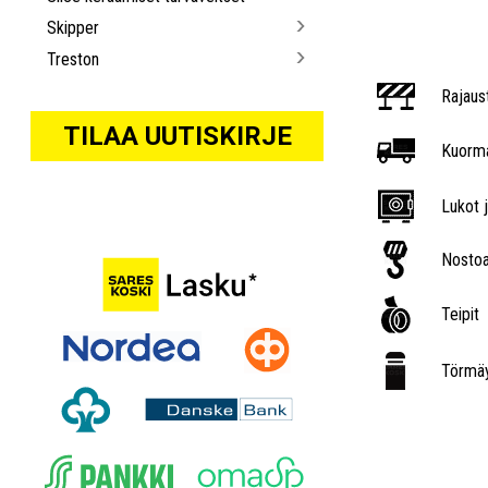
Skipper
Treston
Rajaus
TILAA UUTISKIRJE
Kuorma
Lukot j
Nostoa
Teipit
Törmäy