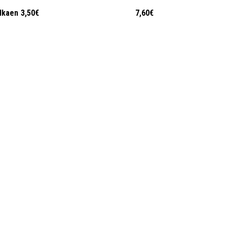
lkaen
3,50€
7,60€