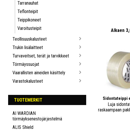
Tarranauhat
Teflonteipit
Teippikoneet
Varoitusteipit
Alkaen
3
Teollisuuskalusteet
Trukin lisälaitteet
Turvaveitset, terät ja tarvikkeet
Törmäyssuojat
Vaarallisten aineiden käsittely
Varastokalusteet
Sidontateippi 
TUOTEMERKIT
Luja sidonta
raskaampaan pak
AI WARDIAN
törmäyksenestojärjestelmä
ALIS Shield