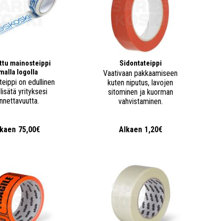
ttu mainosteippi
Sidontateippi
malla logolla
Vaativaan pakkaamiseen
eippi on edullinen
kuten niputus, lavojen
lisätä yrityksesi
sitominen ja kuorman
nnettavuutta.
vahvistaminen.
lkaen
75,00€
Alkaen
1,20€