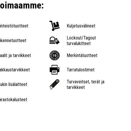
ikoimaamme:
iinteistötuotteet
Kuljetusvälineet
Lockout/Tagout
iikennetuotteet
turvalukitteet
aalit ja tarvikkeet
Merkintätuotteet
akkaustarvikkeet
Tarratulostimet
Turvaveitset, terät ja
ukin lisälaitteet
tarvikkeet
arastokalusteet