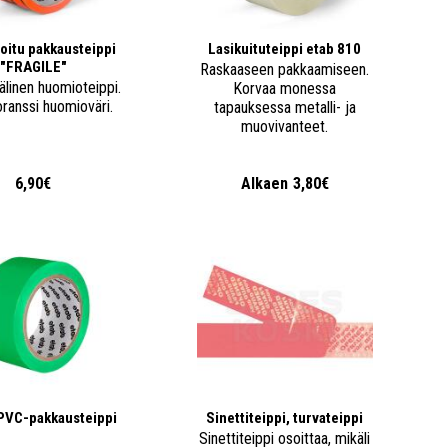
oitu pakkausteippi
Lasikuituteippi etab 810
"FRAGILE"
Raskaaseen pakkaamiseen.
älinen huomioteippi.
Korvaa monessa
oranssi huomioväri.
tapauksessa metalli- ja
muovivanteet.
6,90€
Alkaen
3,80€
PVC-pakkausteippi
Sinettiteippi, turvateippi
Sinettiteippi osoittaa, mikäli