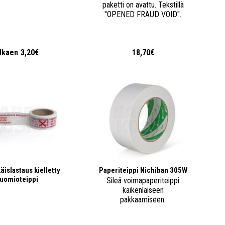
paketti on avattu. Tekstillä
"OPENED FRAUD VOID".
lkaen
3,20€
18,70€
äislastaus kielletty
Paperiteippi Nichiban 305W
uomioteippi
Sileä voimapaperiteippi
kaikenlaiseen
pakkaamiseen.