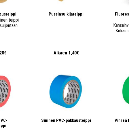
austeippi
Pussinsulkijateippi
Fluores
inen teippi
Kansainv
suljentaan.
Kirkas 
,20€
Alkaen
1,40€
PVC-
Sininen PVC-pakkausteippi
Vihreä 
ippi