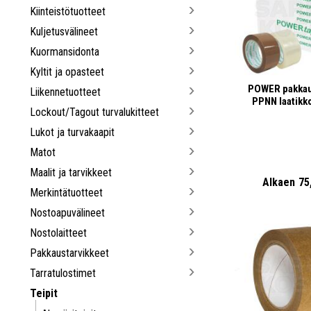
Kiinteistötuotteet
Kuljetusvälineet
Kuormansidonta
Kyltit ja opasteet
POWER pakkau
Liikennetuotteet
PPNN laatikko
Lockout/Tagout turvalukitteet
Lukot ja turvakaapit
Matot
Maalit ja tarvikkeet
Alkaen
75
Merkintätuotteet
Nostoapuvälineet
Nostolaitteet
Pakkaustarvikkeet
Tarratulostimet
Teipit