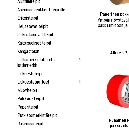
Alumiiniteipit
Asennustarvikkeet teipeille
Paperinen pakk
Erikoisteipit
Ympäristöystäväll
pakkaamiseen ja 
Heijastavat teipit
Jälkivalaisevat teipit
Kaksipuoliset teipit
Kangasteipit
Alkaen
2
Lattiamerkintäteipit ja
lattiamerkit
Liukuesteteipit
Liukuestetuotteet
Muoviteipit
Pakkausteipit
Paperiteipit
Putkistomerkintäteipit
Punainen 
Rakennusteipit
pakkauste