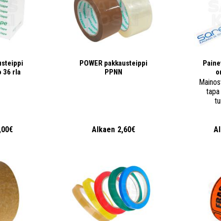
steippi
POWER pakkausteippi
Paine
 36 rla
PPNN
o
Mainost
tapa 
tu
,00€
Alkaen
2,60€
A