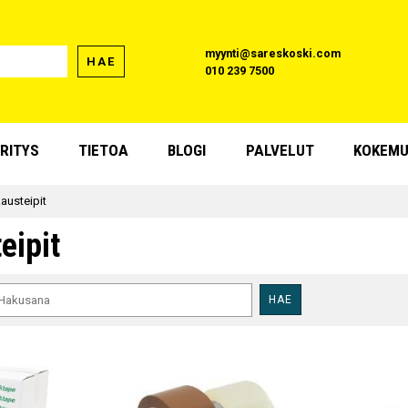
myynti@sareskoski.com
HAE
010 239 7500
RITYS
TIETOA
BLOGI
PALVELUT
KOKEMU
austeipit
eipit
HAE