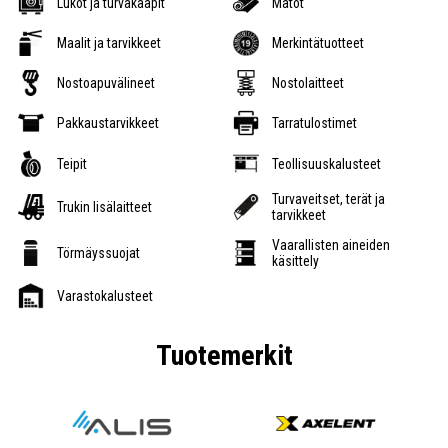
Lukot ja turvakaapit
Matot
Maalit ja tarvikkeet
Merkintätuotteet
Nostoapuvälineet
Nostolaitteet
Pakkaustarvikkeet
Tarratulostimet
Teipit
Teollisuuskalusteet
Turvaveitset, terät ja
Trukin lisälaitteet
tarvikkeet
Vaarallisten aineiden
Törmäyssuojat
käsittely
Varastokalusteet
Tuotemerkit