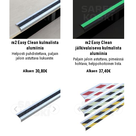
m2 Easy Clean kulmalista
m2 Easy Clean
alumiinia
jälkivalaiseva kulmalista
alumiinia
Helposti puhdistettava, paljain
jaloin astuttava liukueste.
Paljain jaloin astuttava, pimeässä
hohtava, helppohoitoinen lista.
30,80€
37,40€
Alkaen
Alkaen