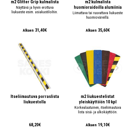
m2 Glitter Grip kulmalista
m2 kulmalista
huomioraidoilla alumiinia
Näyttävä ja hyvin erottuva
liukueste esim. asiakastiloihin.
Liimattava tai ruuvattava liukueste
huomioväreillä.
31,40€
35,60€
Alkaen
Alkaen
Itseliimautuva porraslista
m2 liukuestelistat
liukuestolla
yleiskäyttöön 10 kpl
Korkealaatuinen, itseliimautuva
lista sisä- ja ulkokäyttöön.
68,20€
19,10€
Alkaen