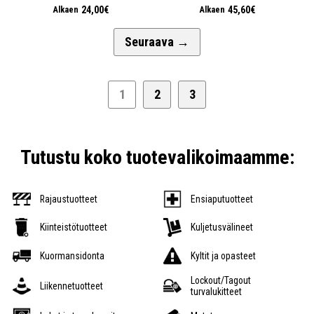
24,00€
45,60€
Alkaen
Alkaen
Seuraava
→
1
2
3
Tutustu koko tuotevalikoimaamme:
Rajaustuotteet
Ensiaputuotteet
Kiinteistötuotteet
Kuljetusvälineet
Kuormansidonta
Kyltit ja opasteet
Lockout/Tagout
Liikennetuotteet
turvalukitteet