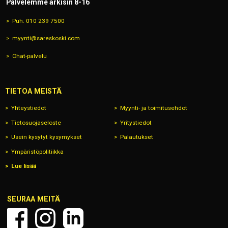
Palvelemme arkisin 8-16
Puh. 010 239 7500
myynti@sareskoski.com
Chat-palvelu
TIETOA MEISTÄ
Yhteystiedot
Myynti- ja toimitusehdot
Tietosuojaseloste
Yritystiedot
Usein kysytyt kysymykset
Palautukset
Ympäristöpolitiikka
Lue lisää
SEURAA MEITÄ