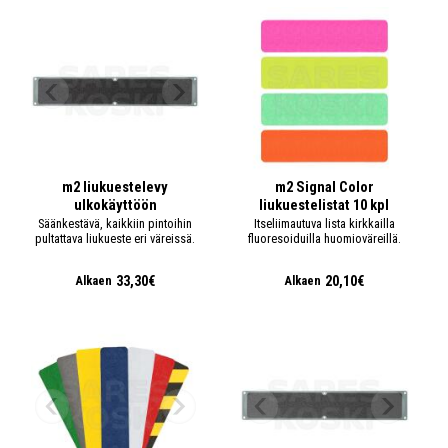
m2 liukuestelevy
m2 Signal Color
ulkokäyttöön
liukuestelistat 10 kpl
Säänkestävä, kaikkiin pintoihin
Itseliimautuva lista kirkkailla
pultattava liukueste eri väreissä.
fluoresoiduilla huomioväreillä.
33,30€
20,10€
Alkaen
Alkaen