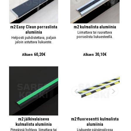
m2 Easy Clean porraslista
m2 kulmalista alumiinia
alumiinia
Liimattava tai ruuvattava
porraslista liukuesteellä.
Helposti puhdistettava, paljain
jaloin astuttava liukueste.
60,20€
30,10€
Alkaen
Alkaen
m2 jälkivalaiseva
m2 fluoresentti kulmalista
kulmalista alumiinia
alumiinia
Pimeässä hohtava, liimattava tai
Liukueste päivänvalossa