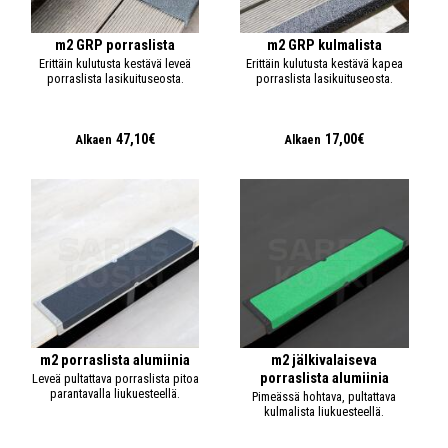
m2 GRP porraslista
m2 GRP kulmalista
Erittäin kulutusta kestävä leveä
Erittäin kulutusta kestävä kapea
porraslista lasikuituseosta.
porraslista lasikuituseosta.
47,10€
17,00€
Alkaen
Alkaen
m2 porraslista alumiinia
m2 jälkivalaiseva
porraslista alumiinia
Leveä pultattava porraslista pitoa
parantavalla liukuesteellä.
Pimeässä hohtava, pultattava
kulmalista liukuesteellä.