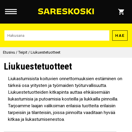
HAE
Etusivu
/
Teipit
/
Liukuestetuotteet
Liukuestetuotteet
Liukastumisista koituvien onnettomuuksien estäminen on
tärkeä osa yritysten ja työmaiden työturvallisuutta.
Liukuestetuotteiden kitkapinta auttaa ehkäisemään
liukastumisia ja putoamisia kosteilla ja liukkailla pinnoilla.
Tarjoamme laajan valikoiman erilaisia tuotteita erilaisiin
tarpeisiin ja tilanteisiin, joissa pinnoilta vaaditaan hyvää
kitkaa ja liukastumisenestoa.