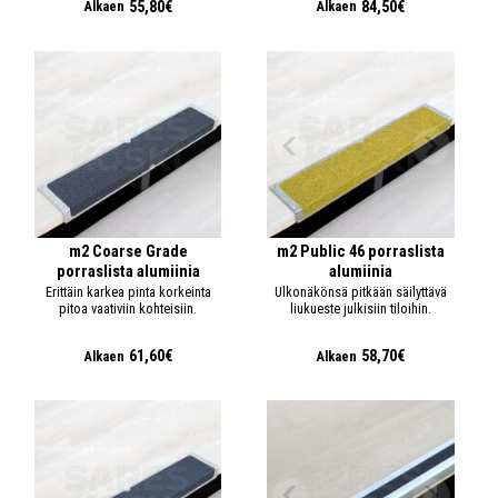
55,80€
84,50€
Alkaen
Alkaen
m2 Coarse Grade
m2 Public 46 porraslista
porraslista alumiinia
alumiinia
Erittäin karkea pinta korkeinta
Ulkonäkönsä pitkään säilyttävä
pitoa vaativiin kohteisiin.
liukueste julkisiin tiloihin.
61,60€
58,70€
Alkaen
Alkaen