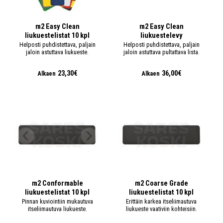
m2 Easy Clean
m2 Easy Clean
liukuestelistat 10 kpl
liukuestelevy
Helposti puhdistettava, paljain
Helposti puhdistettava, paljain
jaloin astuttava liukueste.
jaloin astuttava pultattava lista.
23,30€
36,00€
Alkaen
Alkaen
m2 Conformable
m2 Coarse Grade
liukuestelistat 10 kpl
liukuestelistat 10 kpl
Pinnan kuviointiin mukautuva
Erittäin karkea itseliimautuva
itseliimautuva liukueste.
liukueste vaativiin kohteisiin.