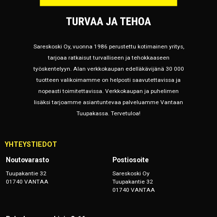
Sareskoski Oy, vuonna 1986 perustettu kotimainen yritys,
tarjoaa ratkaisut turvalliseen ja tehokkaaseen
työskentelyyn. Alan verkkokaupan edelläkävijänä 30 000
tuotteen valikoimamme on helposti saavutettavissa ja
nopeasti toimitettavissa. Verkkokaupan ja puhelimen
lisäksi tarjoamme asiantuntevaa palveluamme Vantaan
Tuupakassa. Tervetuloa!
YHTEYSTIEDOT
Noutovarasto
Postiosoite
Tuupakantie 32
Sareskoski Oy
01740 VANTAA
Tuupakantie 32
01740 VANTAA