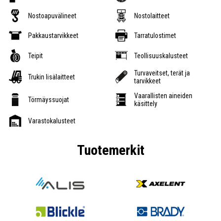
Nostoapuvälineet
Nostolaitteet
Pakkaustarvikkeet
Tarratulostimet
Teipit
Teollisuuskalusteet
Turvaveitset, terät ja
Trukin lisälaitteet
tarvikkeet
Vaarallisten aineiden
Törmäyssuojat
käsittely
Varastokalusteet
Tuotemerkit