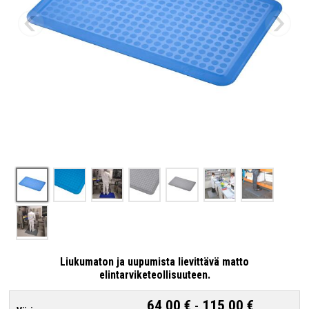
Liukumaton ja uupumista lievittävä matto
elintarviketeollisuuteen.
64,00 €
-
115,00 €