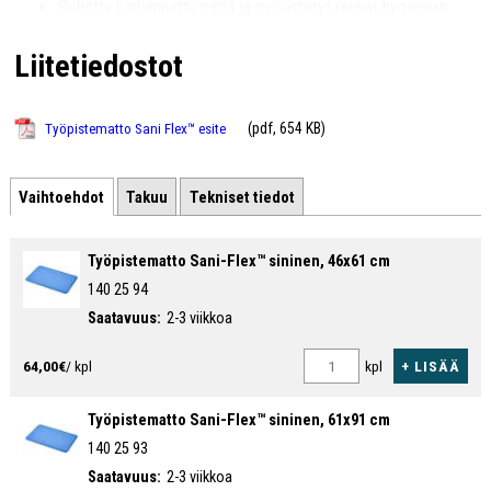
Suljettu karhennettu pinta ja pyöristetyt reunat hygienian
varmistamiseksi
Liitetiedostot
Sininen väri auttaa kontaminaation havainnointia
elintarvikkeissa
(pdf, 654 KB)
Työpistematto Sani Flex™ esite
Vaihtoehdot
Takuu
Tekniset tiedot
Työpistematto Sani-Flex™ sininen, 46x61 cm
140 25 94
Saatavuus:
2-3 viikkoa
+ LISÄÄ
64,00€
/ kpl
kpl
Työpistematto Sani-Flex™ sininen, 61x91 cm
140 25 93
Saatavuus:
2-3 viikkoa