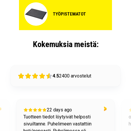
TYÖPISTEMATOT
Kokemuksia meistä:
4.5
2400
arvostelut
22 days ago
Tuotteen tiedot löytyivät helposti
o
sivuiltanne. Puhelimeen vastattiin
h
heti/nopeasti. Puhelimessa oli