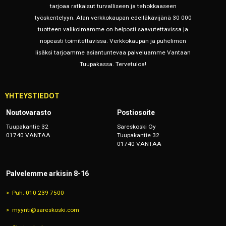
tarjoaa ratkaisut turvalliseen ja tehokkaaseen
työskentelyyn. Alan verkkokaupan edelläkävijänä 30 000
tuotteen valikoimamme on helposti saavutettavissa ja
nopeasti toimitettavissa. Verkkokaupan ja puhelimen
lisäksi tarjoamme asiantuntevaa palveluamme Vantaan
Tuupakassa. Tervetuloa!
YHTEYSTIEDOT
Noutovarasto
Postiosoite
Tuupakantie 32
Sareskoski Oy
01740 VANTAA
Tuupakantie 32
01740 VANTAA
Palvelemme arkisin 8-16
Puh. 010 239 7500
myynti@sareskoski.com