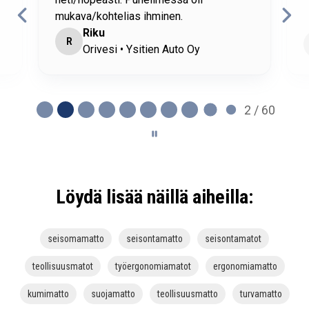
mukava/kohtelias ihminen.
Riku
R
Orivesi • Ysitien Auto Oy
2 / 60
Löydä lisää näillä aiheilla:
seisomamatto
seisontamatto
seisontamatot
teollisuusmatot
työergonomiamatot
ergonomiamatto
kumimatto
suojamatto
teollisuusmatto
turvamatto