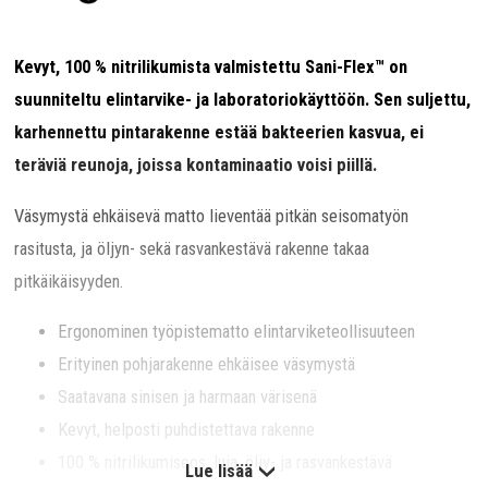
Kevyt, 100 % nitrilikumista valmistettu Sani-Flex™ on
suunniteltu elintarvike- ja laboratoriokäyttöön. Sen suljettu,
karhennettu pintarakenne estää bakteerien kasvua, ei
teräviä reunoja, joissa kontaminaatio voisi piillä.
Väsymystä ehkäisevä matto lieventää pitkän seisomatyön
rasitusta, ja öljyn- sekä rasvankestävä rakenne takaa
pitkäikäisyyden.
Ergonominen työpistematto elintarviketeollisuuteen
Erityinen pohjarakenne ehkäisee väsymystä
Saatavana sinisen ja harmaan värisenä
Kevyt, helposti puhdistettava rakenne
100 % nitrilikumiseos: luja, öljy- ja rasvankestävä
Lue lisää