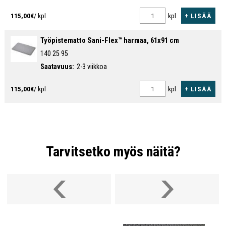
+ LISÄÄ
115,00€
/ kpl
kpl
Työpistematto Sani-Flex™ harmaa, 61x91 cm
140 25 95
Saatavuus:
2-3 viikkoa
+ LISÄÄ
115,00€
/ kpl
kpl
Tarvitsetko myös näitä?