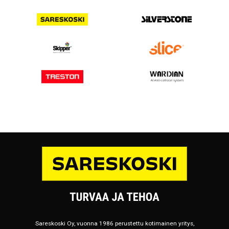
Sareskoski Oy, vuonna 1986 perustettu kotimainen yritys,