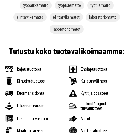
työpaikkamatto
työpistematto
työtilamatto
elintarvikematto
elintarvikematot
laboratoriomatto
laboratoriomatot
Tutustu koko tuotevalikoimaamme:
Rajaustuotteet
Ensiaputuotteet
Kiinteistötuotteet
Kuljetusvälineet
Kuormansidonta
Kyltit ja opasteet
Lockout/Tagout
Liikennetuotteet
turvalukitteet
Lukot ja turvakaapit
Matot
Maalit ja tarvikkeet
Merkintätuotteet