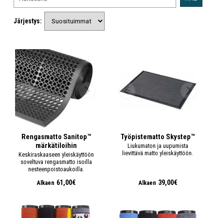
Järjestys:
Rengasmatto Sanitop™
Työpistematto Skystep™
märkätiloihin
Liukumaton ja uupumista
lievittävä matto yleiskäyttöön.
Keskiraskaaseen yleiskäyttöön
soveltuva rengasmatto isoilla
nesteenpoistoaukoilla.
61,00€
39,00€
Alkaen
Alkaen