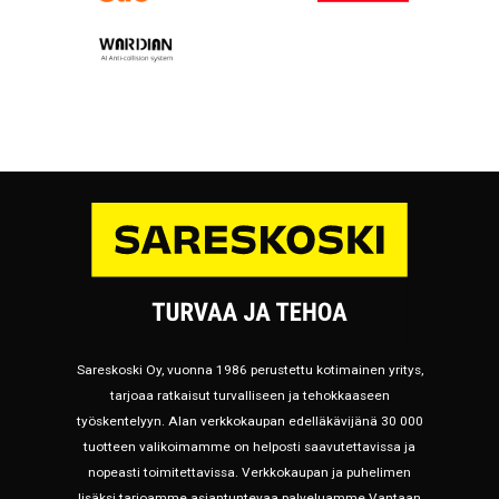
Sareskoski Oy, vuonna 1986 perustettu kotimainen yritys,
tarjoaa ratkaisut turvalliseen ja tehokkaaseen
työskentelyyn. Alan verkkokaupan edelläkävijänä 30 000
tuotteen valikoimamme on helposti saavutettavissa ja
nopeasti toimitettavissa. Verkkokaupan ja puhelimen
lisäksi tarjoamme asiantuntevaa palveluamme Vantaan