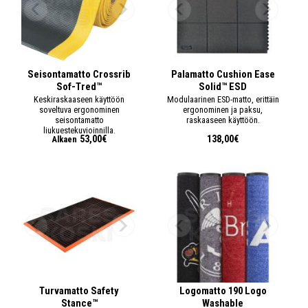
Seisontamatto Crossrib
Palamatto Cushion Ease
Sof-Tred™
Solid™ ESD
Keskiraskaaseen käyttöön
Modulaarinen ESD-matto, erittäin
soveltuva ergonominen
ergonominen ja paksu,
seisontamatto
raskaaseen käyttöön.
liukuestekuvioinnilla.
53,00€
138,00€
Alkaen
Turvamatto Safety
Logomatto 190 Logo
Stance™
Washable