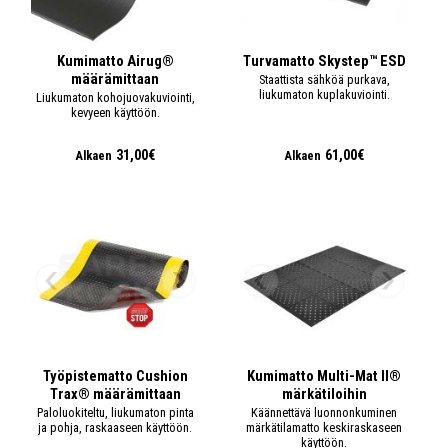
Kumimatto Airug®
Turvamatto Skystep™ ESD
määrämittaan
Staattista sähköä purkava,
liukumaton kuplakuviointi.
Liukumaton kohojuovakuviointi,
kevyeen käyttöön.
31,00€
61,00€
Alkaen
Alkaen
Työpistematto Cushion
Kumimatto Multi-Mat II®
Trax® määrämittaan
märkätiloihin
Paloluokiteltu, liukumaton pinta
Käännettävä luonnonkuminen
ja pohja, raskaaseen käyttöön.
märkätilamatto keskiraskaseen
käyttöön.