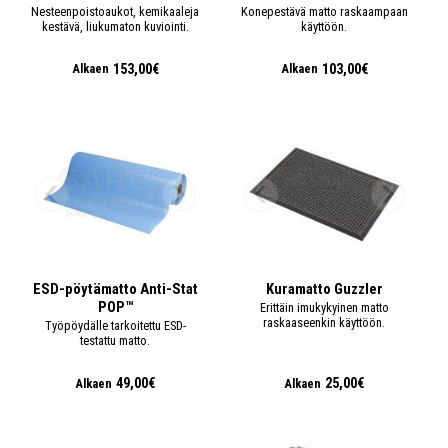
Nesteenpoistoaukot, kemikaaleja
Konepestävä matto raskaampaan
kestävä, liukumaton kuviointi.
käyttöön.
153,00€
103,00€
Alkaen
Alkaen
ESD-pöytämatto Anti-Stat
Kuramatto Guzzler
POP™
Erittäin imukykyinen matto
raskaaseenkin käyttöön.
Työpöydälle tarkoitettu ESD-
testattu matto.
49,00€
25,00€
Alkaen
Alkaen