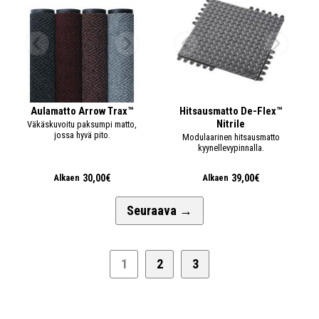
Aulamatto Arrow Trax™
Hitsausmatto De-Flex™
Nitrile
Väkäskuvoitu paksumpi matto,
jossa hyvä pito.
Modulaarinen hitsausmatto
kyynellevypinnalla.
30,00€
39,00€
Alkaen
Alkaen
Seuraava
→
1
2
3