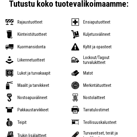
Tutustu koko tuotevalikoimaamme:
Rajaustuotteet
Ensiaputuotteet
Kiinteistötuotteet
Kuljetusvälineet
Kuormansidonta
Kyltit ja opasteet
Lockout/Tagout
Liikennetuotteet
turvalukitteet
Lukot ja turvakaapit
Matot
Maalit ja tarvikkeet
Merkintätuotteet
Nostoapuvälineet
Nostolaitteet
Pakkaustarvikkeet
Tarratulostimet
Teipit
Teollisuuskalusteet
Turvaveitset, terät ja
Trukin lisälaitteet