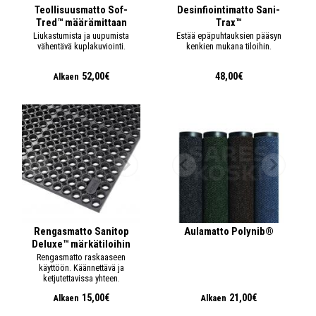
Teollisuusmatto Sof-
Desinfiointimatto Sani-
Tred™ määrämittaan
Trax™
Liukastumista ja uupumista
Estää epäpuhtauksien pääsyn
vähentävä kuplakuviointi.
kenkien mukana tiloihin.
52,00€
48,00€
Alkaen
Rengasmatto Sanitop
Aulamatto Polynib®
Deluxe™ märkätiloihin
Rengasmatto raskaaseen
käyttöön. Käännettävä ja
ketjutettavissa yhteen.
15,00€
21,00€
Alkaen
Alkaen