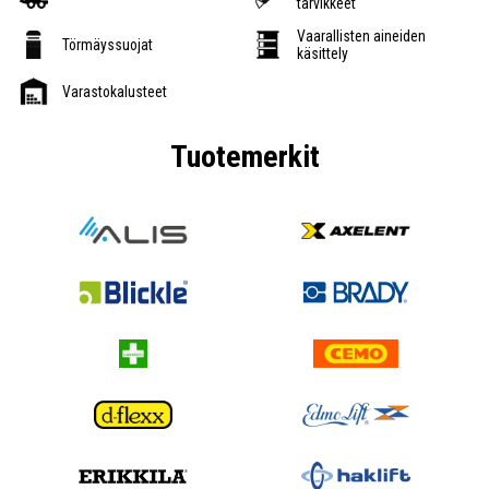
tarvikkeet
Vaarallisten aineiden
Törmäyssuojat
käsittely
Varastokalusteet
Tuotemerkit