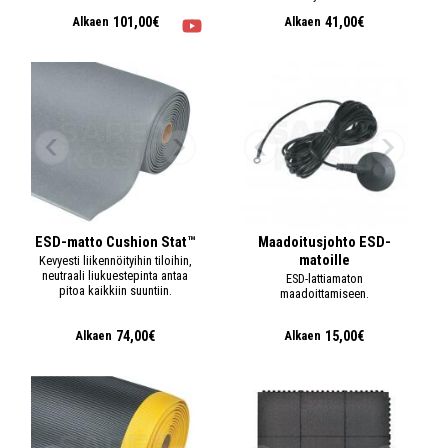
101,00€
41,00€
Alkaen
Alkaen
ESD-matto Cushion Stat™
Maadoitusjohto ESD-
matoille
Kevyesti liikennöityihin tiloihin,
neutraali liukuestepinta antaa
ESD-lattiamaton
pitoa kaikkiin suuntiin.
maadoittamiseen.
74,00€
15,00€
Alkaen
Alkaen