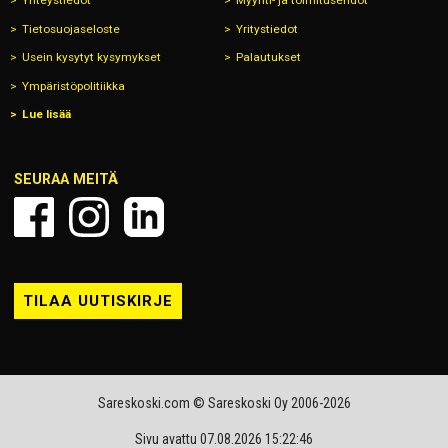
Yhteystiedot
Myynti- ja toimitusehdot
Tietosuojaseloste
Yritystiedot
Usein kysytyt kysymykset
Palautukset
Ympäristöpolitiikka
Lue lisää
SEURAA MEITÄ
TILAA UUTISKIRJE
Sareskoski.com © Sareskoski Oy 2006-2026
Sivu avattu 07.08.2026 15:22:46